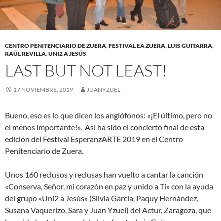
CENTRO PENITENCIARIO DE ZUERA
,
FESTIVAL EA ZUERA
,
LUIS GUITARRA
,
RAÚL REVILLA
,
UNI2 A JESÚS
LAST BUT NOT LEAST!
17 NOVIEMBRE, 2019
JUANYZUEL
Bueno, eso es lo que dicen los anglófonos: «¡El último, pero no
el menos importante!». Así ha sido el concierto final de esta
edición del Festival EsperanzARTE 2019 en el Centro
Penitenciario de Zuera.
Unos 160 reclusos y reclusas han vuelto a cantar la canción
«Conserva, Señor, mi corazón en paz y unido a Ti» con la ayuda
del grupo «Uni2 a Jesús» (Silvia García, Paquy Hernández,
Susana Vaquerizo, Sara y Juan Yzuel) del Actur, Zaragoza, que