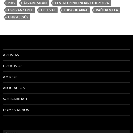
2019
ÁLVARO SICÁN
CENTRO PENITENCIARIO DE ZUERA
ESPERANZARTE
FESTIVAL
LUIS GUITARRA
RAÚL REVILLA
UNI2 A JESÚS
ARTISTAS
CREATIVOS
AMIGOS
ASOCIACIÓN
SOLIDARIDAD
COMENTARIOS
Buscar: