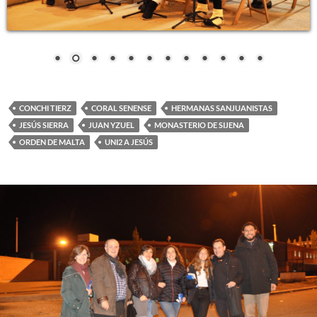
CONCHI TIERZ
CORAL SENENSE
HERMANAS SANJUANISTAS
JESÚS SIERRA
JUAN YZUEL
MONASTERIO DE SIJENA
ORDEN DE MALTA
UNI2 A JESÚS