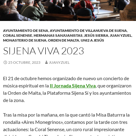
AYUNTAMIENTO DE SENA
,
AYUNTAMIENTO DE VILLANUEVA DE SIJENA
,
CORAL SENENSE
,
HERMANAS SANJUANISTAS
,
JESÚS SIERRA
,
JUAN YZUEL
,
MONASTERIO DE SIJENA
,
ORDEN DE MALTA
,
UNI2 A JESÚS
SIJENA VIVA 2023
25 OCTUBRE, 2023
JUANYZUEL
El 21 de octubre hemos organizado de nuevo un concierto de
música espiritual en la
II Jornada Sijena Viva
, que organizaron
la Orden de Malta, la Plataforma Sijena Sí y los ayuntamientos
de la zona.
Tras la misa por la mañana, en la que cantó la Misa Baturrra la
rondalla «Aires Monegrinos», contamos por la tarde con tres
actuaciones: la Coral Senense, un coro rural impresionante