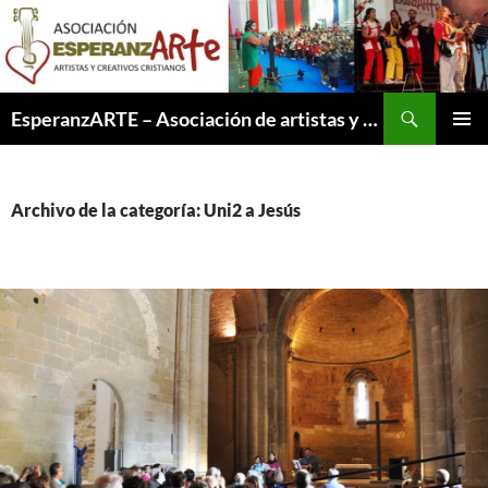
Saltar
al
contenido
Buscar
EsperanzARTE – Asociación de artistas y creativos cristianos
MENÚ
PRINCI
Archivo de la categoría: Uni2 a Jesús