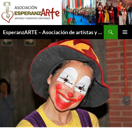
Saltar
al
contenido
Buscar
EsperanzARTE – Asociación de artistas y creativos cristianos
MENÚ
PRINCI