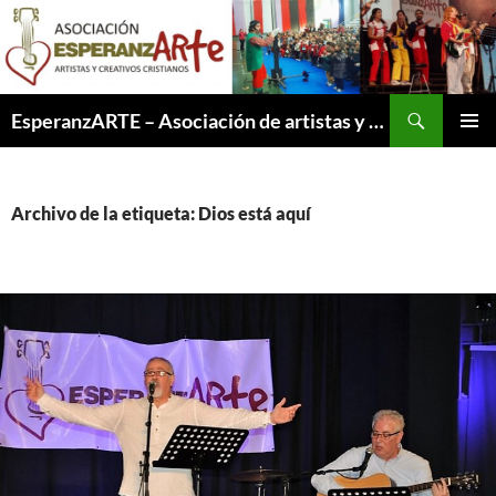
Saltar
al
contenido
Buscar
EsperanzARTE – Asociación de artistas y creativos cristianos
MENÚ
PRINCI
Archivo de la etiqueta: Dios está aquí