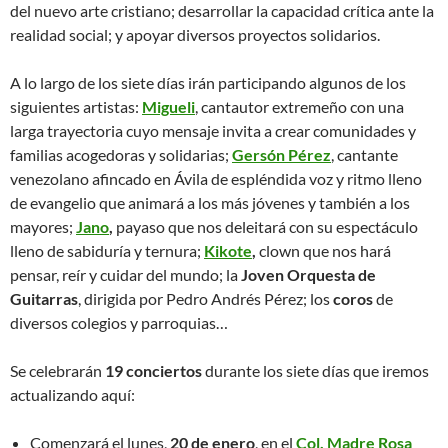
del nuevo arte cristiano; desarrollar la capacidad crítica ante la
realidad social; y apoyar diversos proyectos solidarios.
A lo largo de los siete días irán participando algunos de los
siguientes artistas:
Migueli
, cantautor extremeño con una
larga trayectoria cuyo mensaje invita a crear comunidades y
familias acogedoras y solidarias;
Gersón Pérez
, cantante
venezolano afincado en Ávila de espléndida voz y ritmo lleno
de evangelio que animará a los más jóvenes y también a los
mayores;
Jano
,
payaso que nos deleitará con su espectáculo
lleno de sabiduría y ternura;
Kikote
,
clown que nos hará
pensar, reír y cuidar del mundo; la
Joven Orquesta de
Guitarras
, dirigida por Pedro Andrés Pérez; los
coros
de
diversos colegios y parroquias…
Se celebrarán
19 conciertos
durante los siete días que iremos
actualizando aquí:
Comenzará el lunes,
20 de enero
, en el
Col. Madre Rosa