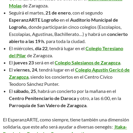
Molas
de Zaragoza.
Seguirá el martes,
21 de enero
, con el segundo
EsperanzARTE Logroño
en el
Auditorio Municipal de
Logroño,
donde participarán cinco colegios (Escolapios,
Escolapias, Agustinas, Bachillerato…) y habrá un
concierto
abierto a las 19 h.
para toda la ciudad.
El miércoles,
día 22
, tendrá lugar en el
Colegio Teresiano
del Pilar
de Zaragoza.
El
jueves 23
será en el
Colegio Salesianos de Zaragoza
.
El
viernes, 24
, tendrá lugar en el
Colegio Agustín Gericó de
Zaragoza
, siendo los conciertos en el Centro Cívico
Teodoro Sánchez Punter.
El
sábado, 25
, habrá un concierto por la mañana en el
Centro Penitenciario de Daroca
y otro, a las 6:00, en la
Parroquia de San Valero de Zaragoza
.
El EsperanzARTE, como siempre, tiene también una dimensión
solidaria, que este año será ayudar a diversas oenegés:
Itaka-