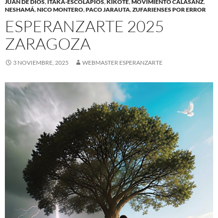
JUAN DE DIOS
,
ITAKA-ESCOLAPIOS
,
KIKOTE
,
MOVIMIENTO CALASANZ
,
NESHAMÁ
,
NICO MONTERO
,
PACO JARAUTA
,
ZUFARIENSES POR ERROR
ESPERANZARTE 2025
ZARAGOZA
3 NOVIEMBRE, 2025
WEBMASTER ESPERANZARTE