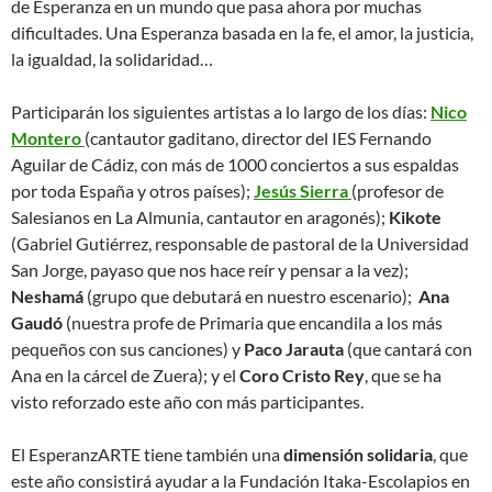
de Esperanza en un mundo que pasa ahora por muchas
dificultades. Una Esperanza basada en la fe, el amor, la justicia,
la igualdad, la solidaridad…
Participarán los siguientes artistas a lo largo de los días:
Nico
Montero
(cantautor gaditano, director del IES Fernando
Aguilar de Cádiz, con más de 1000 conciertos a sus espaldas
por toda España y otros países);
Jesús Sierra
(profesor de
Salesianos en La Almunia, cantautor en aragonés);
Kikote
(Gabriel Gutiérrez, responsable de pastoral de la Universidad
San Jorge, payaso que nos hace reír y pensar a la vez);
Neshamá
(grupo que debutará en nuestro escenario);
Ana
Gaudó
(nuestra profe de Primaria que encandila a los más
pequeños con sus canciones) y
Paco Jarauta
(que cantará con
Ana en la cárcel de Zuera); y el
Coro Cristo Rey
, que se ha
visto reforzado este año con más participantes.
El EsperanzARTE tiene también una
dimensión solidaria
, que
este año consistirá ayudar a la Fundación Itaka-Escolapios en