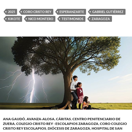
2025
CORO CRISTO REY
ESPERANZARTE
GABRIEL GUTIÉRREZ
KIKOTE
NICO MONTERO
TESTIMONIOS
ZARAGOZA
ANA GAUDÓ
,
AVANZA-ALOSA
,
CÁRITAS
,
CENTRO PENITENCIARIO DE
ZUERA
,
COLEGIO CRISTO REY - ESCOLAPIOS ZARAGOZA
,
CORO COLEGIO
CRISTO REY ESCOLAPIOS
,
DIÓCESIS DE ZARAGOZA
,
HOSPITAL DE SAN