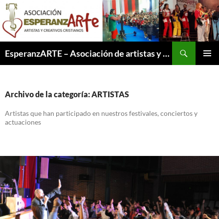
Saltar
al
contenido
Buscar
EsperanzARTE – Asociación de artistas y creativos cristianos
MENÚ
PRINCI
Archivo de la categoría: ARTISTAS
Artistas que han participado en nuestros festivales, conciertos y
actuaciones