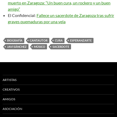
muerto en Zaragoza: “Un buen cura, un rockero y un buen
amigo”
El Confidencial:
Fallece un sacerdote de Zaragoza tras sufrir
graves quemaduras por una vela
BIOGRAFÍA
CANTAUTOR
CURA
ESPERANZARTE
JAVI SÁNCHEZ
MÚSICO
SACERDOTE
ARTISTAS
CREATIVOS
AMIGOS
ASOCIACIÓN