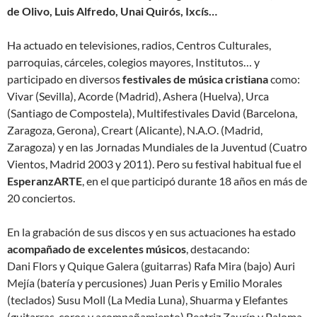
de Olivo, Luis Alfredo, Unai Quirós, Ixcís…
Ha actuado en televisiones, radios, Centros Culturales,
parroquias, cárceles, colegios mayores, Institutos… y
participado en diversos
festivales de música cristiana
como:
Vivar (Sevilla), Acorde (Madrid), Ashera (Huelva), Urca
(Santiago de Compostela), Multifestivales David (Barcelona,
Zaragoza, Gerona), Creart (Alicante), N.A.O. (Madrid,
Zaragoza) y en las Jornadas Mundiales de la Juventud (Cuatro
Vientos, Madrid 2003 y 2011). Pero su festival habitual fue el
EsperanzARTE
, en el que participó durante 18 años en más de
20 conciertos.
En la grabación de sus discos y en sus actuaciones ha estado
acompañado de excelentes músicos
, destacando:
Dani Flors y Quique Galera (guitarras) Rafa Mira (bajo) Auri
Mejía (batería y percusiones) Juan Peris y Emilio Morales
(teclados) Susu Moll (La Media Luna), Shuarma y Elefantes
(guitarras, coros y acompañamiento) Beatriz Zaurín y Paloma