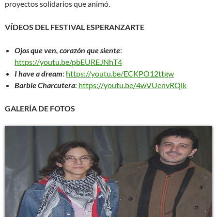
proyectos solidarios que animó.
VÍDEOS DEL FESTIVAL ESPERANZARTE
Ojos que ven, corazón que siente
:
https://youtu.be/pbEUREJNhT4
I have a dream
:
https://youtu.be/ECKPO12ttgw
Barbie Charcutera
:
https://youtu.be/4wVUenvRQlk
GALERÍA DE FOTOS