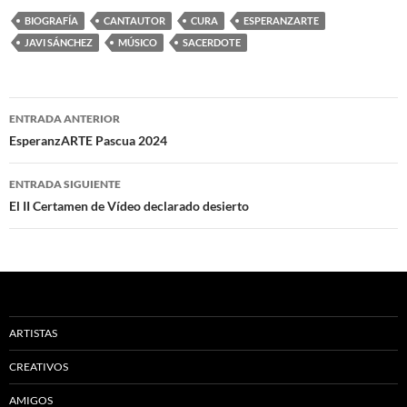
BIOGRAFÍA
CANTAUTOR
CURA
ESPERANZARTE
JAVI SÁNCHEZ
MÚSICO
SACERDOTE
Navegación
ENTRADA ANTERIOR
de
EsperanzARTE Pascua 2024
entradas
ENTRADA SIGUIENTE
El II Certamen de Vídeo declarado desierto
ARTISTAS
CREATIVOS
AMIGOS