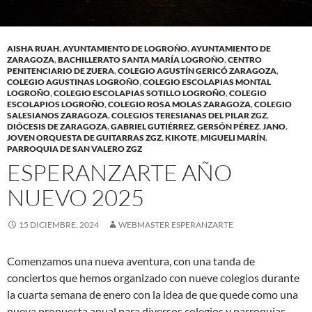
AISHA RUAH
,
AYUNTAMIENTO DE LOGROÑO
,
AYUNTAMIENTO DE
ZARAGOZA
,
BACHILLERATO SANTA MARÍA LOGROÑO
,
CENTRO
PENITENCIARIO DE ZUERA
,
COLEGIO AGUSTÍN GERICÓ ZARAGOZA
,
COLEGIO AGUSTINAS LOGROÑO
,
COLEGIO ESCOLAPIAS MONTAL
LOGROÑO
,
COLEGIO ESCOLAPIAS SOTILLO LOGROÑO
,
COLEGIO
ESCOLAPIOS LOGROÑO
,
COLEGIO ROSA MOLAS ZARAGOZA
,
COLEGIO
SALESIANOS ZARAGOZA
,
COLEGIOS TERESIANAS DEL PILAR ZGZ
,
DIÓCESIS DE ZARAGOZA
,
GABRIEL GUTIÉRREZ
,
GERSÓN PÉREZ
,
JANO
,
JOVEN ORQUESTA DE GUITARRAS ZGZ
,
KIKOTE
,
MIGUELI MARÍN
,
PARROQUIA DE SAN VALERO ZGZ
ESPERANZARTE AÑO
NUEVO 2025
15 DICIEMBRE, 2024
WEBMASTER ESPERANZARTE
Comenzamos una nueva aventura, con una tanda de
conciertos que hemos organizado con nueve colegios durante
la cuarta semana de enero con la idea de que quede como una
nueva propuesta anual para diversos colegios y parroquias,