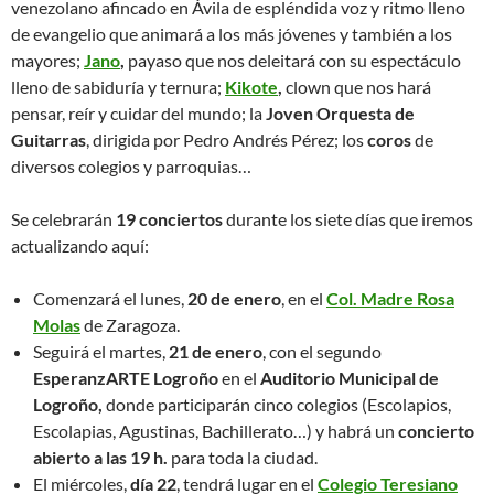
venezolano afincado en Ávila de espléndida voz y ritmo lleno
de evangelio que animará a los más jóvenes y también a los
mayores;
Jano
,
payaso que nos deleitará con su espectáculo
lleno de sabiduría y ternura;
Kikote
,
clown que nos hará
pensar, reír y cuidar del mundo; la
Joven Orquesta de
Guitarras
, dirigida por Pedro Andrés Pérez; los
coros
de
diversos colegios y parroquias…
Se celebrarán
19 conciertos
durante los siete días que iremos
actualizando aquí:
Comenzará el lunes,
20 de enero
, en el
Col. Madre Rosa
Molas
de Zaragoza.
Seguirá el martes,
21 de enero
, con el segundo
EsperanzARTE Logroño
en el
Auditorio Municipal de
Logroño,
donde participarán cinco colegios (Escolapios,
Escolapias, Agustinas, Bachillerato…) y habrá un
concierto
abierto a las 19 h.
para toda la ciudad.
El miércoles,
día 22
, tendrá lugar en el
Colegio Teresiano