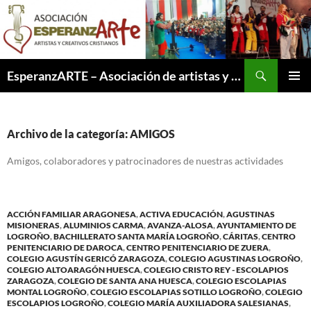
Saltar
al
contenido
Buscar
EsperanzARTE – Asociación de artistas y creativos cristianos
MENÚ
PRINCI
Archivo de la categoría: AMIGOS
Amigos, colaboradores y patrocinadores de nuestras actividades
ACCIÓN FAMILIAR ARAGONESA
,
ACTIVA EDUCACIÓN
,
AGUSTINAS
MISIONERAS
,
ALUMINIOS CARMA
,
AVANZA-ALOSA
,
AYUNTAMIENTO DE
LOGROÑO
,
BACHILLERATO SANTA MARÍA LOGROÑO
,
CÁRITAS
,
CENTRO
PENITENCIARIO DE DAROCA
,
CENTRO PENITENCIARIO DE ZUERA
,
COLEGIO AGUSTÍN GERICÓ ZARAGOZA
,
COLEGIO AGUSTINAS LOGROÑO
,
COLEGIO ALTOARAGÓN HUESCA
,
COLEGIO CRISTO REY - ESCOLAPIOS
ZARAGOZA
,
COLEGIO DE SANTA ANA HUESCA
,
COLEGIO ESCOLAPIAS
MONTAL LOGROÑO
,
COLEGIO ESCOLAPIAS SOTILLO LOGROÑO
,
COLEGIO
ESCOLAPIOS LOGROÑO
,
COLEGIO MARÍA AUXILIADORA SALESIANAS
,