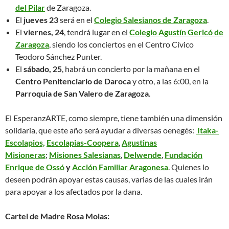
del Pilar
de Zaragoza.
El
jueves 23
será en el
Colegio Salesianos de Zaragoza
.
El
viernes, 24
, tendrá lugar en el
Colegio Agustín Gericó de
Zaragoza
, siendo los conciertos en el Centro Cívico
Teodoro Sánchez Punter.
El
sábado, 25
, habrá un concierto por la mañana en el
Centro Penitenciario de Daroca
y otro, a las 6:00, en la
Parroquia de San Valero de Zaragoza
.
El EsperanzARTE, como siempre, tiene también una dimensión
solidaria, que este año será ayudar a diversas oenegés:
Itaka-
Escolapios,
Escolapias-Coopera
,
Agustinas
Misioneras
;
Misiones Salesianas
,
Delwende
,
Fundación
Enrique de Ossó
y
Acción Familiar Aragonesa
. Quienes lo
deseen podrán apoyar estas causas, varias de las cuales irán
para apoyar a los afectados por la dana.
Cartel de Madre Rosa Molas: