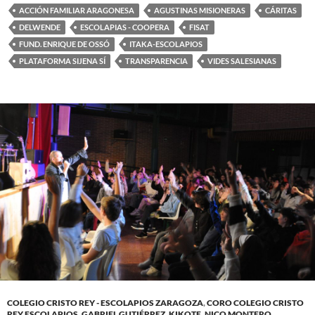
ACCIÓN FAMILIAR ARAGONESA
AGUSTINAS MISIONERAS
CÁRITAS
DELWENDE
ESCOLAPIAS - COOPERA
FISAT
FUND. ENRIQUE DE OSSÓ
ITAKA-ESCOLAPIOS
PLATAFORMA SIJENA SÍ
TRANSPARENCIA
VIDES SALESIANAS
COLEGIO CRISTO REY - ESCOLAPIOS ZARAGOZA
,
CORO COLEGIO CRISTO
REY ESCOLAPIOS
,
GABRIEL GUTIÉRREZ
,
KIKOTE
,
NICO MONTERO