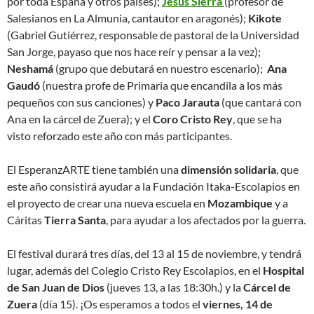
por toda España y otros países);
Jesús Sierra
(profesor de
Salesianos en La Almunia, cantautor en aragonés);
Kikote
(Gabriel Gutiérrez, responsable de pastoral de la Universidad
San Jorge, payaso que nos hace reír y pensar a la vez);
Neshamá
(grupo que debutará en nuestro escenario);
Ana
Gaudó
(nuestra profe de Primaria que encandila a los más
pequeños con sus canciones) y
Paco Jarauta
(que cantará con
Ana en la cárcel de Zuera); y el
Coro Cristo Rey
, que se ha
visto reforzado este año con más participantes.
El EsperanzARTE tiene también una
dimensión solidaria
, que
este año consistirá ayudar a la Fundación Itaka-Escolapios en
el proyecto de crear una nueva escuela en
Mozambique
y a
Cáritas
Tierra Santa
, para ayudar a los afectados por la guerra.
El festival durará tres días, del 13 al 15 de noviembre, y tendrá
lugar, además del Colegio Cristo Rey Escolapios, en el
Hospital
de San Juan de Dios
(jueves 13, a las 18:30h.) y la
Cárcel de
Zuera
(día 15). ¡Os esperamos a todos el
viernes, 14 de