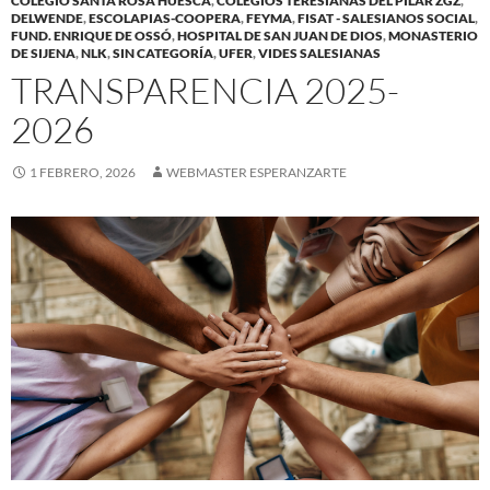
COLEGIO SANTA ROSA HUESCA
,
COLEGIOS TERESIANAS DEL PILAR ZGZ
,
DELWENDE
,
ESCOLAPIAS-COOPERA
,
FEYMA
,
FISAT - SALESIANOS SOCIAL
,
FUND. ENRIQUE DE OSSÓ
,
HOSPITAL DE SAN JUAN DE DIOS
,
MONASTERIO
DE SIJENA
,
NLK
,
SIN CATEGORÍA
,
UFER
,
VIDES SALESIANAS
TRANSPARENCIA 2025-
2026
1 FEBRERO, 2026
WEBMASTER ESPERANZARTE