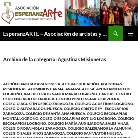
Saltar
al
contenido
Buscar
EsperanzARTE – Asociación de artistas y creativos cristianos
MENÚ
PRINCI
Archivo de la categoría: Agustinas Misioneras
ACCIÓN FAMILIAR ARAGONESA
,
ACTIVA EDUCACIÓN
,
AGUSTINAS
MISIONERAS
,
ALUMINIOS CARMA
,
AVANZA-ALOSA
,
AYUNTAMIENTO DE
LOGROÑO
,
BACHILLERATO SANTA MARÍA LOGROÑO
,
CÁRITAS
,
CENTRO
PENITENCIARIO DE DAROCA
,
CENTRO PENITENCIARIO DE ZUERA
,
COLEGIO AGUSTÍN GERICÓ ZARAGOZA
,
COLEGIO AGUSTINAS LOGROÑO
,
COLEGIO ALTOARAGÓN HUESCA
,
COLEGIO CRISTO REY - ESCOLAPIOS
ZARAGOZA
,
COLEGIO DE SANTA ANA HUESCA
,
COLEGIO ESCOLAPIAS
MONTAL LOGROÑO
,
COLEGIO ESCOLAPIAS SOTILLO LOGROÑO
,
COLEGIO
ESCOLAPIOS LOGROÑO
,
COLEGIO MARÍA AUXILIADORA SALESIANAS
,
COLEGIO ROSA MOLAS ZARAGOZA
,
COLEGIO SALESIANOS LA ALMUNIA
,
COLEGIO SALESIANOS ZARAGOZA
,
COLEGIO SAN VIATOR HUESCA
,