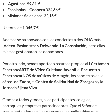
Agustinas
99,31 €
Escolapias – Coopera
334,86 €
Misiones Salesianas
32,18 €
Un total de
1.345,7 €
.
Además se ha apoyado con los conciertos a dos ONG más
(
Adeco-Pasionistas
y
Delwende-La Consolación
) pero ellas
mismas gestionaron las donaciones.
Por otro lado, hemos aportado recursos propios al
I Certamen
EsperanzARTE de Vídeo Cristiano Juvenil
, el
Encuentro
EsperanzarNOS
de músicos de Aragón, los conciertos en la
cárcel de Zuera
, el
Centro de Solidaridad de Zaragoza
y la
Jornada Sijena Viva
.
Gracias a todos y todas, a los participantes, colegios,
parroquias y empresas patrocinadoras. Que el Señor dé
crecimiento a las semillas de evangelio y solidaridad que