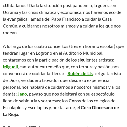
c
UI
dadanos! Dada la situación post pandemia, la guerra en
Ucrania y las crisis climática y económica, nos haremos eco de
la evangélica llamada del Papa Francisco a cuidar la Casa
Común, a cuidarnos nosotros mismos y a cuidar a los que nos
rodean.
A lo largo de los cuatro conciertos (tres en horario escolar) que
tendrán lugar en Logroño en el Auditorio Municipal,
contaremos con la participación de los siguientes artistas:
Migueli
, cantautor extremeño que, con ternura y pasión, nos
convencerá de «cuidar la Tierra» ;
Rubén de Lis
, «el guitarrista
de Dios», verdadero trovador que, desde su experiencia
personal, nos hablará de cuidarnos a nosotros mismos y a los
demás;
Jano
,
payaso que nos deleitará con su espectáculo
lleno de sabiduría y sorpresas; los
Coros
de los colegios de
Escolapios y Escolapias y, por la tarde, el
Coro Diocesano de
La Rioja
.