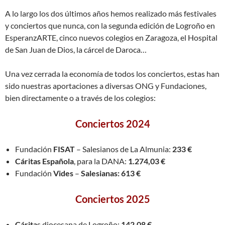
A lo largo los dos últimos años hemos realizado más festivales
y conciertos que nunca, con la segunda edición de Logroño en
EsperanzARTE, cinco nuevos colegios en Zaragoza, el Hospital
de San Juan de Dios, la cárcel de Daroca…
Una vez cerrada la economía de todos los conciertos, estas han
sido nuestras aportaciones a diversas ONG y Fundaciones,
bien directamente o a través de los colegios:
Conciertos 2024
Fundación
FISAT
– Salesianos de La Almunia:
233 €
Cáritas Española
, para la DANA:
1.274,03
€
Fundación
Vides
–
Salesianas: 613 €
Conciertos 2025
Cárita
s diocesana de Logroño:
142,08 €