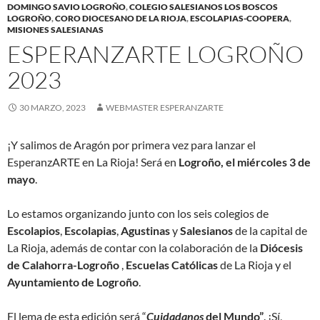
DOMINGO SAVIO LOGROÑO
,
COLEGIO SALESIANOS LOS BOSCOS
LOGROÑO
,
CORO DIOCESANO DE LA RIOJA
,
ESCOLAPIAS-COOPERA
,
MISIONES SALESIANAS
ESPERANZARTE LOGROÑO
2023
30 MARZO, 2023
WEBMASTER ESPERANZARTE
¡Y salimos de Aragón por primera vez para lanzar el
EsperanzARTE en La Rioja! Será en
Logroño, el miércoles 3 de
mayo
.
Lo estamos organizando junto con los seis colegios de
Escolapios
,
Escolapias
,
Agustinas
y
Salesianos
de la capital de
La Rioja, además de contar con la colaboración de la
Diócesis
de Calahorra-Logroño
,
Escuelas Católicas
de La Rioja y el
Ayuntamiento de Logroño
.
El lema de esta edición será “
Cuidadanos
del Mundo”
. ¡Sí,