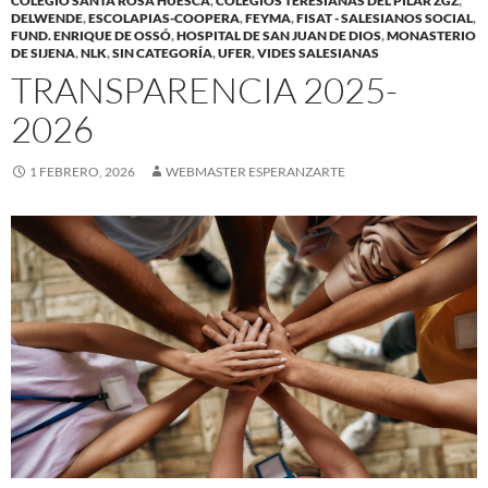
COLEGIO SANTA ROSA HUESCA
,
COLEGIOS TERESIANAS DEL PILAR ZGZ
,
DELWENDE
,
ESCOLAPIAS-COOPERA
,
FEYMA
,
FISAT - SALESIANOS SOCIAL
,
FUND. ENRIQUE DE OSSÓ
,
HOSPITAL DE SAN JUAN DE DIOS
,
MONASTERIO
DE SIJENA
,
NLK
,
SIN CATEGORÍA
,
UFER
,
VIDES SALESIANAS
TRANSPARENCIA 2025-
2026
1 FEBRERO, 2026
WEBMASTER ESPERANZARTE