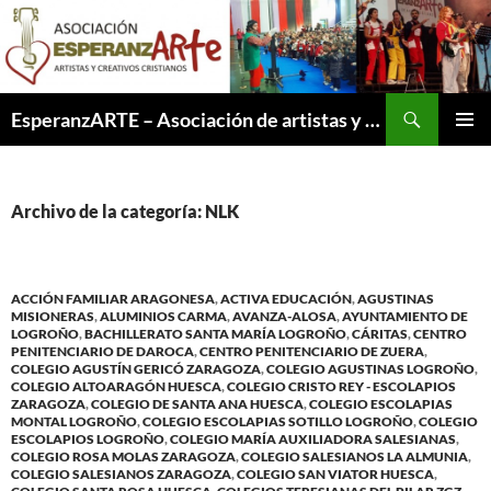
Saltar
al
contenido
Buscar
EsperanzARTE – Asociación de artistas y creativos cristianos
MENÚ
PRINCI
Archivo de la categoría: NLK
ACCIÓN FAMILIAR ARAGONESA
,
ACTIVA EDUCACIÓN
,
AGUSTINAS
MISIONERAS
,
ALUMINIOS CARMA
,
AVANZA-ALOSA
,
AYUNTAMIENTO DE
LOGROÑO
,
BACHILLERATO SANTA MARÍA LOGROÑO
,
CÁRITAS
,
CENTRO
PENITENCIARIO DE DAROCA
,
CENTRO PENITENCIARIO DE ZUERA
,
COLEGIO AGUSTÍN GERICÓ ZARAGOZA
,
COLEGIO AGUSTINAS LOGROÑO
,
COLEGIO ALTOARAGÓN HUESCA
,
COLEGIO CRISTO REY - ESCOLAPIOS
ZARAGOZA
,
COLEGIO DE SANTA ANA HUESCA
,
COLEGIO ESCOLAPIAS
MONTAL LOGROÑO
,
COLEGIO ESCOLAPIAS SOTILLO LOGROÑO
,
COLEGIO
ESCOLAPIOS LOGROÑO
,
COLEGIO MARÍA AUXILIADORA SALESIANAS
,
COLEGIO ROSA MOLAS ZARAGOZA
,
COLEGIO SALESIANOS LA ALMUNIA
,
COLEGIO SALESIANOS ZARAGOZA
,
COLEGIO SAN VIATOR HUESCA
,