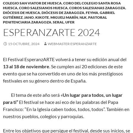
COLEGIO SAN VIATOR DE HUESCA
,
CORO DEL COLEGIO SANTA ROSA
HUESCA
,
CORO SALESIANOS HUESCA
,
COROS SALESIANAS ZARAGOZA
,
DIÓCESIS DE HUESCA
,
DIÓCESIS DE ZARAGOZA
,
FEYMA
,
GABRIEL
GUTIÉRREZ
,
JANO
,
KIKOTE
,
MIGUELI MARÍN
,
NLK
,
PASTORAL
PENITENCIARIA ZARAGOZA
,
SERAL
,
UFER
ESPERANZARTE 2024
15 OCTUBRE, 2024
WEBMASTER ESPERANZARTE
El Festival EsperanzARTE volverá a tener su edición anual del
13 al 18 de noviembre
. Se cumplen así 20 ediciones de este
evento que se ha convertido en uno de los más prestigiosos
festivales en su género dentro de España.
El tema de este año será «
Un lugar para todos, un lugar
para ti”
El festival se hace así eco de las palabras del Papa
Francisco: “En la Iglesia caben todos, todos, todos”. También en
nuestros pueblos, colegios y parroquias.
Entre los objetivos que persigue el festival, desde sus inicios, se