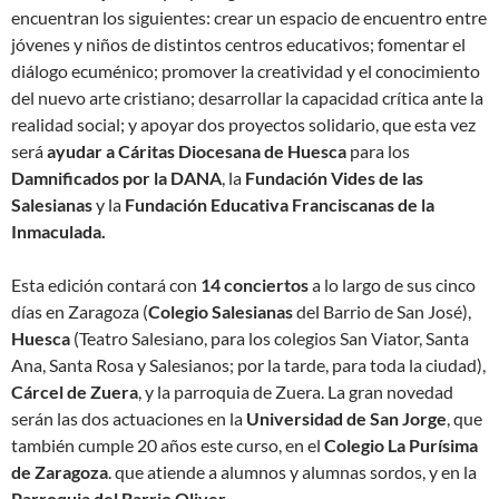
encuentran los siguientes: crear un espacio de encuentro entre
jóvenes y niños de distintos centros educativos; fomentar el
diálogo ecuménico; promover la creatividad y el conocimiento
del nuevo arte cristiano; desarrollar la capacidad crítica ante la
realidad social; y apoyar dos proyectos solidario, que esta vez
será
ayudar a Cáritas Diocesana de Huesca
para los
Damnificados por la DANA
, la
Fundación Vides de las
Salesianas
y la
Fundación Educativa Franciscanas de la
Inmaculada.
Esta edición contará con
14 conciertos
a lo largo de sus cinco
días en Zaragoza (
Colegio Salesianas
del Barrio de San José),
Huesca
(Teatro Salesiano, para los colegios San Viator, Santa
Ana, Santa Rosa y Salesianos; por la tarde, para toda la ciudad),
Cárcel de Zuera
, y la parroquia de Zuera. La gran novedad
serán las dos actuaciones en la
Universidad de San Jorge
, que
también cumple 20 años este curso, en el
Colegio La Purísima
de Zaragoza
. que atiende a alumnos y alumnas sordos, y en la
Parroquia del Barrio Oliver
.