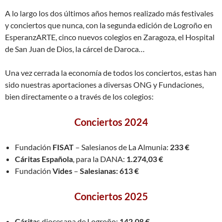
A lo largo los dos últimos años hemos realizado más festivales
y conciertos que nunca, con la segunda edición de Logroño en
EsperanzARTE, cinco nuevos colegios en Zaragoza, el Hospital
de San Juan de Dios, la cárcel de Daroca…
Una vez cerrada la economía de todos los conciertos, estas han
sido nuestras aportaciones a diversas ONG y Fundaciones,
bien directamente o a través de los colegios:
Conciertos 2024
Fundación
FISAT
– Salesianos de La Almunia:
233 €
Cáritas Española
, para la DANA:
1.274,03
€
Fundación
Vides
–
Salesianas: 613 €
Conciertos 2025
Cárita
s diocesana de Logroño:
142,08 €