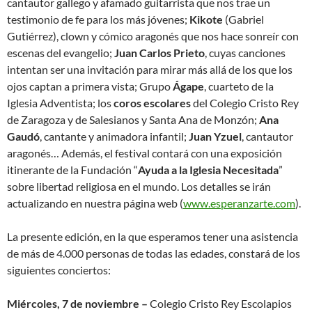
cantautor gallego y afamado guitarrista que nos trae un
testimonio de fe para los más jóvenes;
Kikote
(Gabriel
Gutiérrez), clown y cómico aragonés que nos hace sonreír con
escenas del evangelio;
Juan Carlos Prieto
, cuyas canciones
intentan ser una invitación para mirar más allá de los que los
ojos captan a primera vista; Grupo
Ágape
, cuarteto de la
Iglesia Adventista; los
coros
escolares
del Colegio Cristo Rey
de Zaragoza y de Salesianos y Santa Ana de Monzón;
Ana
Gaudó
, cantante y animadora infantil;
Juan Yzuel
, cantautor
aragonés… Además, el festival contará con una exposición
itinerante de la Fundación “
Ayuda a la Iglesia Necesitada
”
sobre libertad religiosa en el mundo. Los detalles se irán
actualizando en nuestra página web (
www.esperanzarte.com
).
La presente edición, en la que esperamos tener una asistencia
de más de 4.000 personas de todas las edades, constará de los
siguientes conciertos:
Miércoles, 7 de noviembre –
Colegio Cristo Rey Escolapios