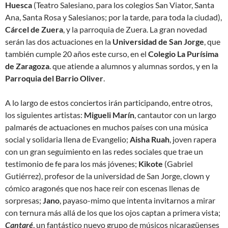
Huesca
(Teatro Salesiano, para los colegios San Viator, Santa
Ana, Santa Rosa y Salesianos; por la tarde, para toda la ciudad),
Cárcel de Zuera
, y la parroquia de Zuera. La gran novedad
serán las dos actuaciones en la
Universidad de San Jorge
, que
también cumple 20 años este curso, en el
Colegio La Purísima
de Zaragoza
. que atiende a alumnos y alumnas sordos, y en la
Parroquia del Barrio Oliver
.
A lo largo de estos conciertos irán participando, entre otros,
los siguientes artistas:
Migueli Marín
, cantautor con un largo
palmarés de actuaciones en muchos países con una música
social y solidaria llena de Evangelio;
Aisha
Ruah
, joven rapera
con un gran seguimiento en las redes sociales que trae un
testimonio de fe para los más jóvenes;
Kikote
(Gabriel
Gutiérrez), profesor de la universidad de San Jorge, clown y
cómico aragonés que nos hace reír con escenas llenas de
sorpresas;
Jano
, payaso-mimo que intenta invitarnos a mirar
con ternura más allá de los que los ojos captan a primera vista;
Cantaré
, un fantástico nuevo grupo de músicos nicaragüenses