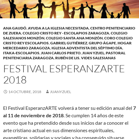
ANA GAUDÓ
,
AYUDA A LA IGLESIA NECESITADA
,
CENTRO PENITENCIARIO
DE ZUERA
,
COLEGIO CRISTO REY - ESCOLAPIOS ZARAGOZA
,
COLEGIO
SALESIANOS MONZÓN
,
COLEGIO SANTA ANA MONZÓN
,
CORO COLEGIO
CRISTO REY ESCOLAPIOS
,
GABRIEL GUTIÉRREZ
,
GRUPO ÁGAPE
,
HOGAR
MERCEDARIO ZARAGOZA
,
IGLESIA ADVENTISTA DEL SÉPTIMO DÍA
,
ITAKA-ESCOLAPIOS
,
JUAN CARLOS PRIETO
,
JUAN YZUEL
,
PASTORAL
PENITENCIARIA ZARAGOZA
,
RUBÉN DE LIS
,
VIDES SALESIANAS
FESTIVAL ESPERANZARTE
2018
14 OCTUBRE, 2018
JUANYZUEL
El Festival EsperanzARTE volverá a tener su edición anual del
7
al 11 de noviembre de 2018
. Se cumplen 14 años de este
evento que ha pretendido desde sus inicios dar a conocer el
arte cristiano actual en sus dimensiones espirituales,
evangélicas, solidarias y sociales y ha conseguido situarse