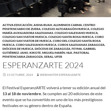
ACTIVA EDUCACIÓN
,
AISHA RUAH
,
ALUMINIOS CARMA
,
CENTRO
PENITENCIARIO DE ZUERA
,
COLEGIO ALTOARAGÓN HUESCA
,
COLEGIO
MARÍA AUXILIADORA SALESIANAS
,
COLEGIO SALESIANO HUESCA
,
COLEGIO SAN VIATOR HUESCA
,
COLEGIO SANTA ROSA HUESCA
,
CORO
COLEGIO SAN VIATOR DE HUESCA
,
CORO DEL COLEGIO SANTA ROSA
HUESCA
,
CORO SALESIANOS HUESCA
,
COROS SALESIANAS ZARAGOZA
,
DIÓCESIS DE HUESCA
,
DIÓCESIS DE ZARAGOZA
,
FEYMA
,
GABRIEL
GUTIÉRREZ
,
JANO
,
KIKOTE
,
MIGUELI MARÍN
,
NLK
,
PASTORAL
PENITENCIARIA ZARAGOZA
,
SERAL
,
UFER
ESPERANZARTE 2024
15 OCTUBRE, 2024
WEBMASTER ESPERANZARTE
El Festival EsperanzARTE volverá a tener su edición anual del
13 al 18 de noviembre
. Se cumplen así 20 ediciones de este
evento que se ha convertido en uno de los más prestigiosos
festivales en su género dentro de España.