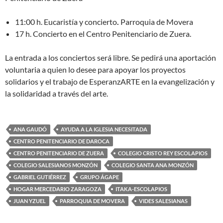
11:00 h. Eucaristía y concierto
.
Parroquia de Movera
17 h. Concierto en el Centro Penitenciario de Zuera.
La entrada a los conciertos será libre. Se pedirá una aportación
voluntaria a quien lo desee para apoyar los proyectos
solidarios y el trabajo de EsperanzARTE en la evangelización y
la solidaridad a través del arte.
ANA GAUDÓ
AYUDA A LA IGLESIA NECESITADA
CENTRO PENITENCIARIO DE DAROCA
CENTRO PENITENCIARIO DE ZUERA
COLEGIO CRISTO REY ESCOLAPIOS
COLEGIO SALESIANOS MONZÓN
COLEGIO SANTA ANA MONZÓN
GABRIEL GUTIÉRREZ
GRUPO ÁGAPE
HOGAR MERCEDARIO ZARAGOZA
ITAKA-ESCOLAPIOS
JUAN YZUEL
PARROQUIA DE MOVERA
VIDES SALESIANAS