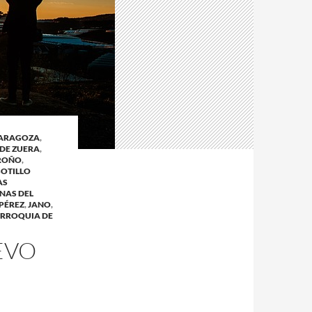
ZARAGOZA
,
 DE ZUERA
,
GROÑO
,
SOTILLO
AS
NAS DEL
PÉREZ
,
JANO
,
RROQUIA DE
EVO