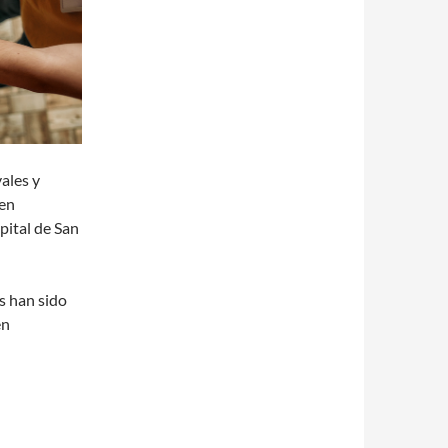
ales y
 en
pital de San
s han sido
en