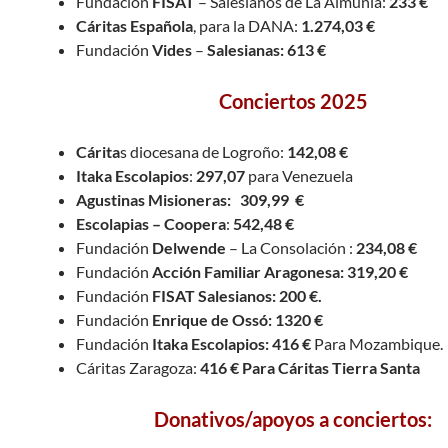
Fundación
FISAT
– Salesianos de La Almunia:
233 €
Cáritas Española
, para la DANA:
1.274,03
€
Fundación
Vides
–
Salesianas: 613 €
Conciertos 2025
Cárita
s diocesana de Logroño:
142,08 €
Itaka Escolapios
:
297,07
para Venezuela
Agustinas Misioneras: 309,99 €
Escolapias – Coopera
:
542,48 €
Fundación
Delwende
– La Consolación :
234,08 €
Fundación
Acción Familiar Aragonesa: 319,20 €
Fundación
FISAT Salesianos: 200 €.
Fundación
Enrique de Ossó: 1320 €
Fundación
Itaka Escolapios: 416 €
Para Mozambique.
Cáritas Zaragoza:
416 € Para Cáritas Tierra Santa
Donativos/apoyos a conciertos: