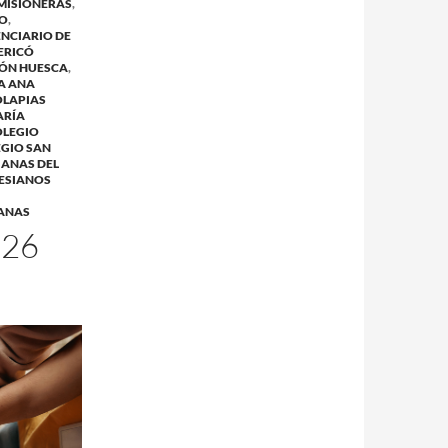
MISIONERAS
,
ÑO
,
ENCIARIO DE
ERICÓ
ÓN HUESCA
,
A ANA
OLAPIAS
ARÍA
OLEGIO
GIO SAN
IANAS DEL
LESIANOS
IANAS
026