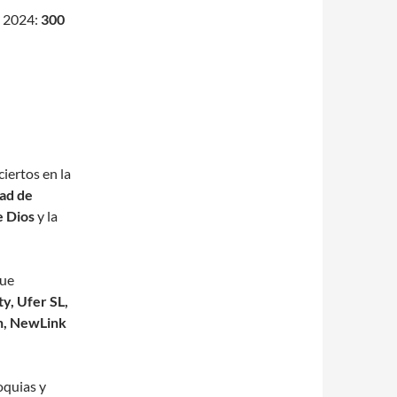
a
2024:
300
iertos en la
dad de
e Dios
y la
que
y, Ufer SL,
n, NewLink
oquias y