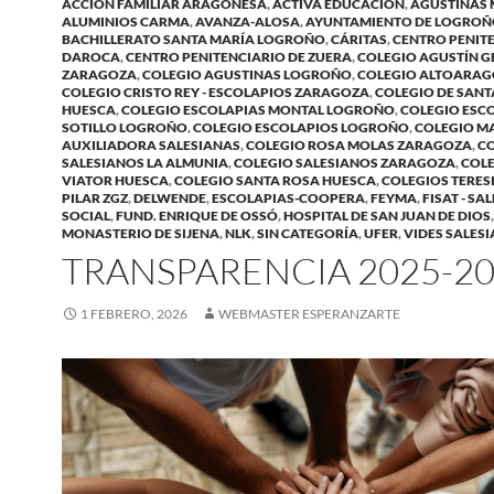
ACCIÓN FAMILIAR ARAGONESA
,
ACTIVA EDUCACIÓN
,
AGUSTINAS 
ALUMINIOS CARMA
,
AVANZA-ALOSA
,
AYUNTAMIENTO DE LOGRO
BACHILLERATO SANTA MARÍA LOGROÑO
,
CÁRITAS
,
CENTRO PENIT
DAROCA
,
CENTRO PENITENCIARIO DE ZUERA
,
COLEGIO AGUSTÍN G
ZARAGOZA
,
COLEGIO AGUSTINAS LOGROÑO
,
COLEGIO ALTOARAG
COLEGIO CRISTO REY - ESCOLAPIOS ZARAGOZA
,
COLEGIO DE SANT
HUESCA
,
COLEGIO ESCOLAPIAS MONTAL LOGROÑO
,
COLEGIO ESC
SOTILLO LOGROÑO
,
COLEGIO ESCOLAPIOS LOGROÑO
,
COLEGIO M
AUXILIADORA SALESIANAS
,
COLEGIO ROSA MOLAS ZARAGOZA
,
C
SALESIANOS LA ALMUNIA
,
COLEGIO SALESIANOS ZARAGOZA
,
COLE
VIATOR HUESCA
,
COLEGIO SANTA ROSA HUESCA
,
COLEGIOS TERES
PILAR ZGZ
,
DELWENDE
,
ESCOLAPIAS-COOPERA
,
FEYMA
,
FISAT - SA
SOCIAL
,
FUND. ENRIQUE DE OSSÓ
,
HOSPITAL DE SAN JUAN DE DIOS
,
MONASTERIO DE SIJENA
,
NLK
,
SIN CATEGORÍA
,
UFER
,
VIDES SALES
TRANSPARENCIA 2025-2
1 FEBRERO, 2026
WEBMASTER ESPERANZARTE