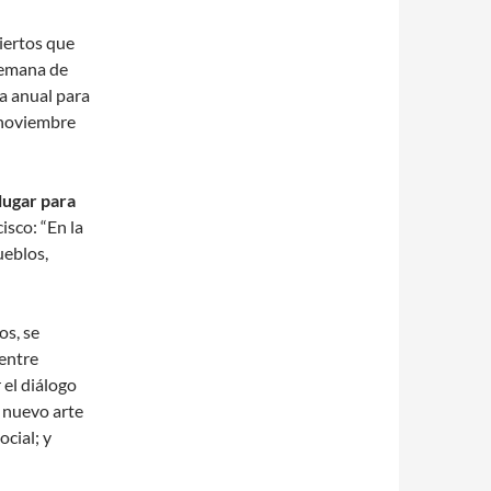
iertos que
semana de
a anual para
e noviembre
lugar para
isco: “En la
ueblos,
os, se
 entre
 el diálogo
 nuevo arte
ocial; y