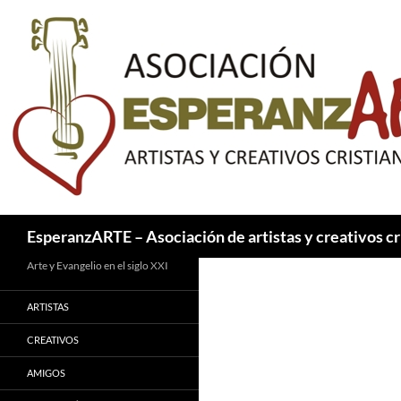
Saltar
al
contenido
Buscar
EsperanzARTE – Asociación de artistas y creativos cr
Arte y Evangelio en el siglo XXI
ARTISTAS
CREATIVOS
AMIGOS