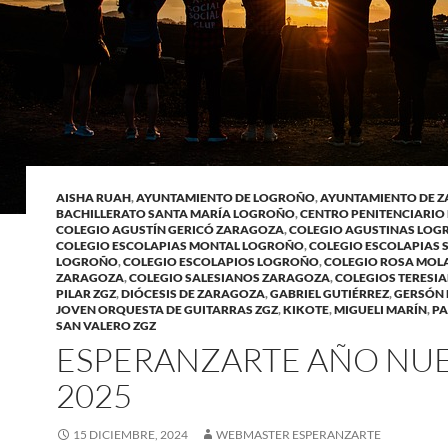
AISHA RUAH
,
AYUNTAMIENTO DE LOGROÑO
,
AYUNTAMIENTO DE 
BACHILLERATO SANTA MARÍA LOGROÑO
,
CENTRO PENITENCIARIO
COLEGIO AGUSTÍN GERICÓ ZARAGOZA
,
COLEGIO AGUSTINAS LO
COLEGIO ESCOLAPIAS MONTAL LOGROÑO
,
COLEGIO ESCOLAPIAS 
LOGROÑO
,
COLEGIO ESCOLAPIOS LOGROÑO
,
COLEGIO ROSA MOL
ZARAGOZA
,
COLEGIO SALESIANOS ZARAGOZA
,
COLEGIOS TERESIA
PILAR ZGZ
,
DIÓCESIS DE ZARAGOZA
,
GABRIEL GUTIÉRREZ
,
GERSÓN 
JOVEN ORQUESTA DE GUITARRAS ZGZ
,
KIKOTE
,
MIGUELI MARÍN
,
PA
SAN VALERO ZGZ
ESPERANZARTE AÑO NU
2025
15 DICIEMBRE, 2024
WEBMASTER ESPERANZARTE