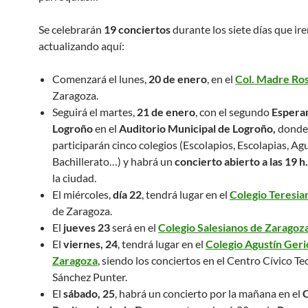
Se celebrarán
19 conciertos
durante los siete días que ir
actualizando aquí:
Comenzará el lunes,
20 de enero
, en el
Col. Madre Ro
Zaragoza.
Seguirá el martes,
21 de enero
, con el segundo
Espera
Logroño
en el
Auditorio Municipal de Logroño,
donde
participarán cinco colegios (Escolapios, Escolapias, Ag
Bachillerato…) y habrá un
concierto abierto a las 19 h
la ciudad.
El miércoles,
día 22
, tendrá lugar en el
Colegio Teresian
de Zaragoza.
El
jueves 23
será en el
Colegio Salesianos de Zaragoz
El
viernes, 24
, tendrá lugar en el
Colegio Agustín Geri
Zaragoza
, siendo los conciertos en el Centro Cívico T
Sánchez Punter.
El
sábado, 25
, habrá un concierto por la mañana en el