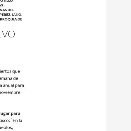
SOTILLO
AS
NAS DEL
PÉREZ
,
JANO
,
RROQUIA DE
EVO
iertos que
semana de
a anual para
e noviembre
lugar para
isco: “En la
ueblos,