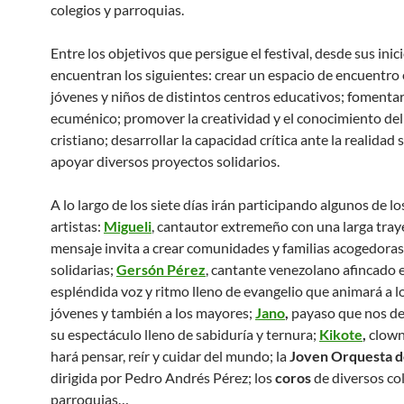
colegios y parroquias.
Entre los objetivos que persigue el festival, desde sus inici
encuentran los siguientes: crear un espacio de encuentro
jóvenes y niños de distintos centros educativos; fomentar
ecuménico; promover la creatividad y el conocimiento del
cristiano; desarrollar la capacidad crítica ante la realidad s
apoyar diversos proyectos solidarios.
A lo largo de los siete días irán participando algunos de lo
artistas:
Migueli
, cantautor extremeño con una larga tray
mensaje invita a crear comunidades y familias acogedoras
solidarias;
Gersón Pérez
, cantante venezolano afincado e
espléndida voz y ritmo lleno de evangelio que animará a l
jóvenes y también a los mayores;
Jano
,
payaso que nos de
su espectáculo lleno de sabiduría y ternura;
Kikote
,
clown
hará pensar, reír y cuidar del mundo; la
Joven Orquesta d
dirigida por Pedro Andrés Pérez; los
coros
de diversos col
parroquias…