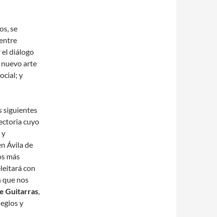
os, se
 entre
 el diálogo
 nuevo arte
ocial; y
s siguientes
ectoria cuyo
 y
n Ávila de
os más
leitará con
 que nos
e Guitarras
,
egios y