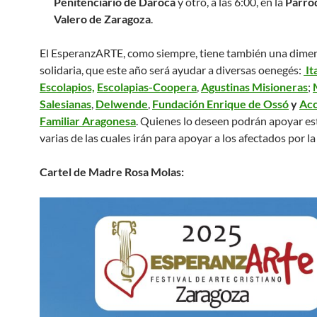
Penitenciario de Daroca
y otro, a las 6:00, en la
Parro
Valero de Zaragoza
.
El EsperanzARTE, como siempre, tiene también una dime
solidaria, que este año será ayudar a diversas oenegés:
It
Escolapios,
Escolapias-Coopera
,
Agustinas Misioneras
;
Salesianas
,
Delwende
,
Fundación Enrique de Ossó
y
Acc
Familiar Aragonesa
. Quienes lo deseen podrán apoyar es
varias de las cuales irán para apoyar a los afectados por la
Cartel de Madre Rosa Molas: