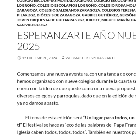
COLEGIO ESCOLAPIAS MONTAL LOGROÑO
,
COLEGIO ESCOLAPIAS 
LOGROÑO
,
COLEGIO ESCOLAPIOS LOGROÑO
,
COLEGIO ROSA MOL
ZARAGOZA
,
COLEGIO SALESIANOS ZARAGOZA
,
COLEGIOS TERESIA
PILAR ZGZ
,
DIÓCESIS DE ZARAGOZA
,
GABRIEL GUTIÉRREZ
,
GERSÓN 
JOVEN ORQUESTA DE GUITARRAS ZGZ
,
KIKOTE
,
MIGUELI MARÍN
,
PA
SAN VALERO ZGZ
ESPERANZARTE AÑO NU
2025
15 DICIEMBRE, 2024
WEBMASTER ESPERANZARTE
Comenzamos una nueva aventura, con una tanda de conc
hemos organizado con nueve colegios durante la cuarta 
enero con la idea de que quede como una nueva propuest
diversos colegios y parroquias, dado que en la edición d
ya no damos abasto.
El tema de esta edición será “
Un lugar para todos, un 
ti”
El festival se hace así eco de las palabras del Papa Franc
Iglesia caben todos, todos, todos”. También en nuestros p