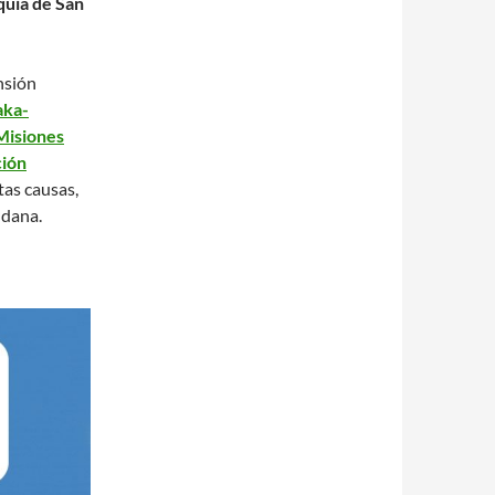
quia de San
nsión
aka-
Misiones
ión
tas causas,
 dana.