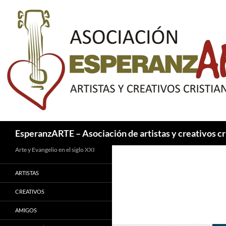
Saltar
al
contenido
Buscar
EsperanzARTE – Asociación de artistas y creativos cr
Arte y Evangelio en el siglo XXI
ARTISTAS
CREATIVOS
AMIGOS