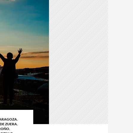
ZARAGOZA
,
 DE ZUERA
,
GROÑO
,