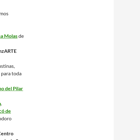
emos
sa Molas
de
nzARTE
ustinas,
.
para toda
o del Pilar
a
.
có de
eodoro
Centro