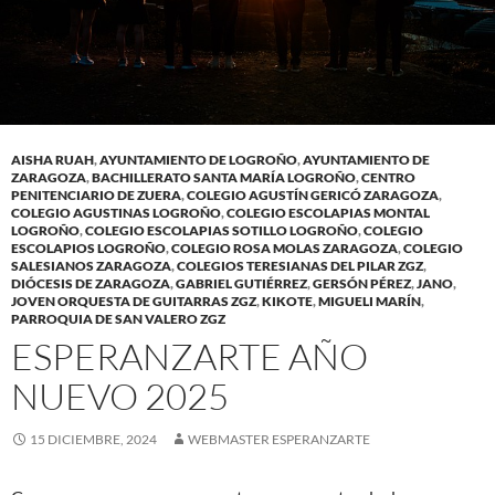
AISHA RUAH
,
AYUNTAMIENTO DE LOGROÑO
,
AYUNTAMIENTO DE
ZARAGOZA
,
BACHILLERATO SANTA MARÍA LOGROÑO
,
CENTRO
PENITENCIARIO DE ZUERA
,
COLEGIO AGUSTÍN GERICÓ ZARAGOZA
,
COLEGIO AGUSTINAS LOGROÑO
,
COLEGIO ESCOLAPIAS MONTAL
LOGROÑO
,
COLEGIO ESCOLAPIAS SOTILLO LOGROÑO
,
COLEGIO
ESCOLAPIOS LOGROÑO
,
COLEGIO ROSA MOLAS ZARAGOZA
,
COLEGIO
SALESIANOS ZARAGOZA
,
COLEGIOS TERESIANAS DEL PILAR ZGZ
,
DIÓCESIS DE ZARAGOZA
,
GABRIEL GUTIÉRREZ
,
GERSÓN PÉREZ
,
JANO
,
JOVEN ORQUESTA DE GUITARRAS ZGZ
,
KIKOTE
,
MIGUELI MARÍN
,
PARROQUIA DE SAN VALERO ZGZ
ESPERANZARTE AÑO
NUEVO 2025
15 DICIEMBRE, 2024
WEBMASTER ESPERANZARTE