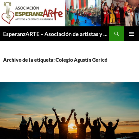
Saltar
al
contenido
Buscar
EsperanzARTE – Asociación de artistas y creativos cristianos
MENÚ
PRINCI
Archivo de la etiqueta: Colegio Agustín Gericó