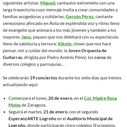
siguientes artistas:
Migueli
, cantautor extremeño con una
larga trayectoria cuyo mensaje invita a crear comunidades y
familias acogedoras y solidarias;
Gersón Pérez
, cantante
venezolano afincado en Ávila de espléndida voz y ritmo lleno
de evangelio que animará a los más jóvenes y también a los
mayores;
Jano
,
payaso que nos deleitará con su espectáculo
lleno de sabiduría y ternura;
Kikote
,
clown que nos hará
pensar, reír y cuidar del mundo; la
Joven Orquesta de
Guitarras
, dirigida por Pedro Andrés Pérez; los
coros
de
diversos colegios y parroquias…
Se celebrarán
19 conciertos
durante los siete días que iremos
actualizando aquí:
Comenzará el lunes,
20 de enero
, en el
Col. Madre Rosa
Molas
de Zaragoza.
Seguirá el martes,
21 de enero
, con el segundo
EsperanzARTE Logroño
en el
Auditorio Municipal de
Logroño,
donde participarán cinco colegios (Escolapios,