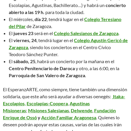
Escolapias, Agustinas, Bachillerato…) y habrá un
concierto
abierto a las 19 h.
para toda la ciudad.
El miércoles,
día 22
, tendrá lugar en el
Colegio Teresiano
del Pilar
de Zaragoza.
El
jueves 23
será en el
Colegio Salesianos de Zaragoza
.
El
viernes, 24
, tendrá lugar en el
Colegio Agustín Gericó de
Zaragoza
, siendo los conciertos en el Centro Cívico
Teodoro Sánchez Punter.
El
sábado, 25
, habrá un concierto por la mañana en el
Centro Penitenciario de Daroca
y otro, a las 6:00, en la
Parroquia de San Valero de Zaragoza
.
El EsperanzARTE, como siempre, tiene también una dimensión
solidaria, que este año será ayudar a diversas oenegés:
Itaka-
Escolapios,
Escolapias-Coopera
,
Agustinas
Misioneras
;
Misiones Salesianas
,
Delwende
,
Fundación
Enrique de Ossó
y
Acción Familiar Aragonesa
. Quienes lo
deseen podrán apoyar estas causas, varias de las cuales irán