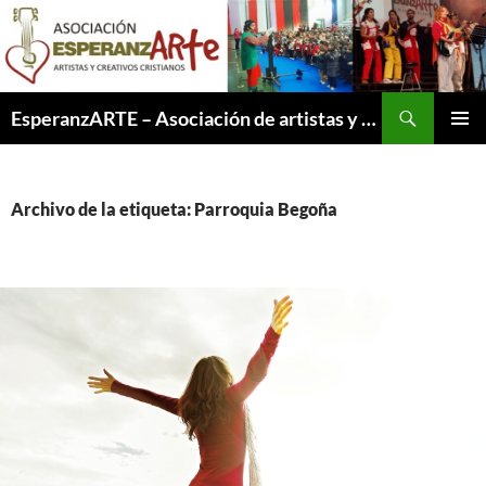
Saltar
al
contenido
Buscar
EsperanzARTE – Asociación de artistas y creativos cristianos
MENÚ
PRINCI
Archivo de la etiqueta: Parroquia Begoña