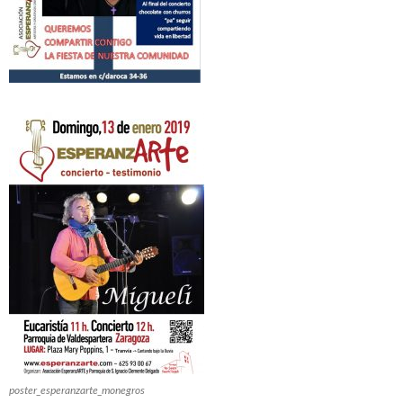
poster_esperanzarte_monegros