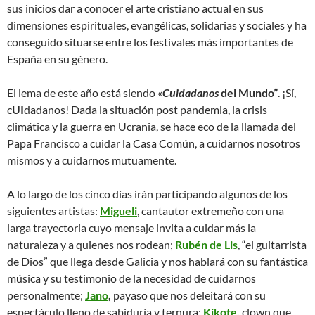
sus inicios dar a conocer el arte cristiano actual en sus
dimensiones espirituales, evangélicas, solidarias y sociales y ha
conseguido situarse entre los festivales más importantes de
España en su género.
El lema de este año está siendo «
Cuidadanos
del Mundo”
. ¡Sí,
c
UI
dadanos! Dada la situación post pandemia, la crisis
climática y la guerra en Ucrania, se hace eco de la llamada del
Papa Francisco a cuidar la Casa Común, a cuidarnos nosotros
mismos y a cuidarnos mutuamente.
A lo largo de los cinco días irán participando algunos de los
siguientes artistas:
Migueli
, cantautor extremeño con una
larga trayectoria cuyo mensaje invita a cuidar más la
naturaleza y a quienes nos rodean;
Rubén de Lis
, “el guitarrista
de Dios” que llega desde Galicia y nos hablará con su fantástica
música y su testimonio de la necesidad de cuidarnos
personalmente;
Jano
,
payaso que nos deleitará con su
espectáculo lleno de sabiduría y ternura;
Kikote
,
clown que