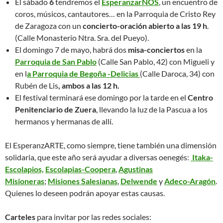
El sábado
6
tendremos el
EsperanzarNOS
, un encuentro de
coros, músicos, cantautores… en la Parroquia de Cristo Rey
de Zaragoza con un
concierto-oración abierto a las 19 h
.
(Calle Monasterio Ntra. Sra. del Pueyo).
El domingo 7 de mayo, habrá dos
misa-conciertos
en la
Parroquia de San Pablo
(Calle San Pablo, 42) con Migueli y
en l
a Parroquia de Begoña -Delicias
(Calle Daroca, 34) con
Rubén de Lis
, ambos a las 12 h.
El festival terminará ese domingo por la tarde en el
Centro
Penitenciario de Zuera
, llevando la luz de la Pascua a los
hermanos y hermanas de allí.
El EsperanzARTE, como siempre, tiene también una dimensión
solidaria, que este año será ayudar a diversas oenegés:
Itaka-
Escolapios,
Escolapias-Coopera
,
Agustinas
Misioneras
;
Misiones Salesianas
,
Delwende
y
Adeco-Aragón
.
Quienes lo deseen podrán apoyar estas causas.
Carteles
para invitar por las redes sociales: