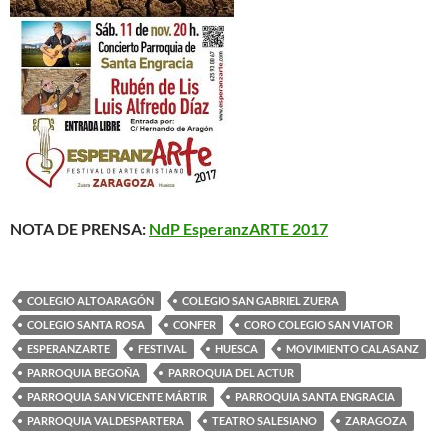
NOTA DE PRENSA:
NdP EsperanzARTE 2017
COLEGIO ALTOARAGÓN
COLEGIO SAN GABRIEL ZUERA
COLEGIO SANTA ROSA
CONFER
CORO COLEGIO SAN VIATOR
ESPERANZARTE
FESTIVAL
HUESCA
MOVIMIENTO CALASANZ
PARROQUIA BEGOÑA
PARROQUIA DEL ACTUR
PARROQUIA SAN VICENTE MÁRTIR
PARROQUIA SANTA ENGRACIA
PARROQUIA VALDESPARTERA
TEATRO SALESIANO
ZARAGOZA