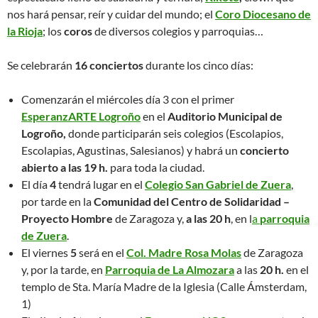
nos hará pensar, reír y cuidar del mundo; el
Coro Diocesano de
la Rioja
; los
coros
de diversos colegios y parroquias…
Se celebrarán
16 conciertos
durante los cinco días:
Comenzarán el miércoles día 3 con el primer
EsperanzARTE Logroño
en el
Auditorio Municipal de
Logroño,
donde participarán seis colegios (Escolapios,
Escolapias, Agustinas, Salesianos) y habrá un
concierto
abierto a las 19 h.
para toda la ciudad.
El día
4
tendrá lugar en el
Colegio San Gabriel de Zuera
,
por tarde en la
Comunidad del Centro de Solidaridad –
Proyecto Hombre
de Zaragoza y,
a las 20 h
, en l
a
parroquia
de Zuera
.
El viernes
5
será en el
Col. Madre Rosa Molas
de Zaragoza
y, por la tarde, en
Parroquia de La Almozara
a las
20 h.
en el
templo de Sta. María Madre de la Iglesia (Calle Ámsterdam,
1)