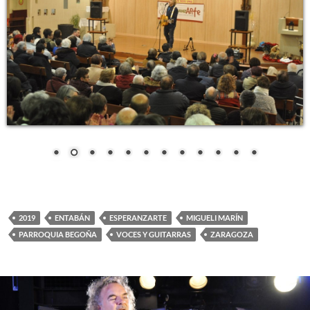
2019
ENTABÁN
ESPERANZARTE
MIGUELI MARÍN
PARROQUIA BEGOÑA
VOCES Y GUITARRAS
ZARAGOZA