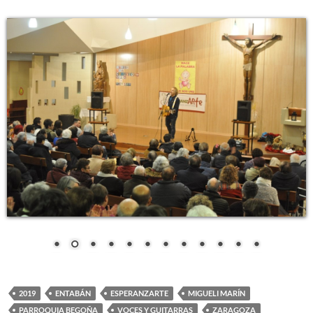
2019
ENTABÁN
ESPERANZARTE
MIGUELI MARÍN
PARROQUIA BEGOÑA
VOCES Y GUITARRAS
ZARAGOZA