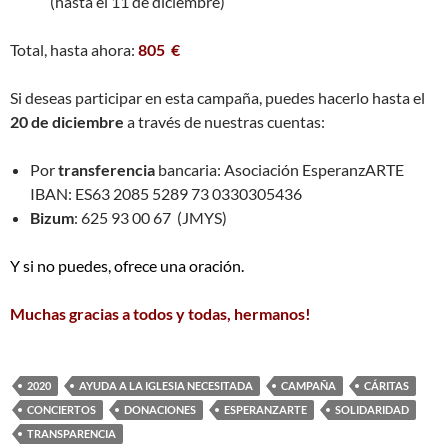
(hasta el 11 de diciembre)
Total, hasta ahora:
805 €
Si deseas participar en esta campaña, puedes hacerlo hasta el
20 de diciembre
a través de nuestras cuentas:
Por
transferencia
bancaria: Asociación EsperanzARTE
IBAN: ES63 2085 5289 73 0330305436
Bizum
: 625 93 00 67 (JMYS)
Y si no puedes, ofrece una oración.
Muchas gracias a todos y todas, hermanos!
2020
AYUDA A LA IGLESIA NECESITADA
CAMPAÑA
CÁRITAS
CONCIERTOS
DONACIONES
ESPERANZARTE
SOLIDARIDAD
TRANSPARENCIA