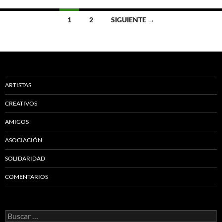
Ir
1
2
SIGUIENTE →
a
las
entradas
ARTISTAS
CREATIVOS
AMIGOS
ASOCIACIÓN
SOLIDARIDAD
COMENTARIOS
Buscar: