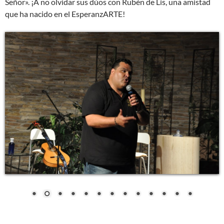
Señor». ¡A no olvidar sus dúos con Rubén de Lis, una amistad
que ha nacido en el EsperanzARTE!