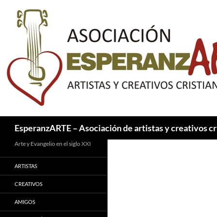
Saltar
al
contenido
Buscar
EsperanzARTE – Asociación de artistas y creativos cr
Arte y Evangelio en el siglo XXI
ARTISTAS
CREATIVOS
AMIGOS