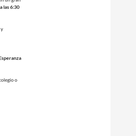
a las 6:30
 y
 Esperanza
colegio o