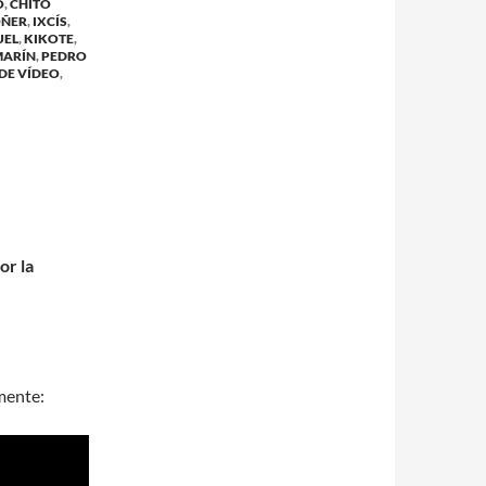
O
,
CHITO
OÑER
,
IXCÍS
,
UEL
,
KIKOTE
,
MARÍN
,
PEDRO
DE VÍDEO
,
or la
mente: