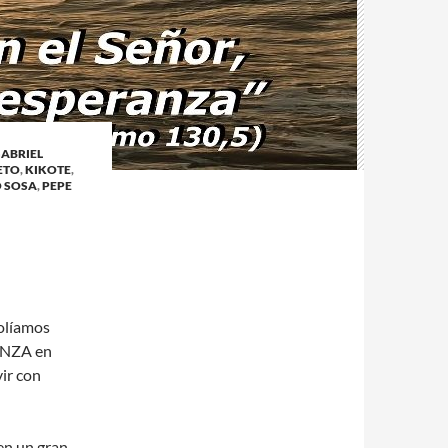
ABRIEL
ETO
,
KIKOTE
,
 SOSA
,
PEPE
solíamos
ANZA en
vir con
en un gran