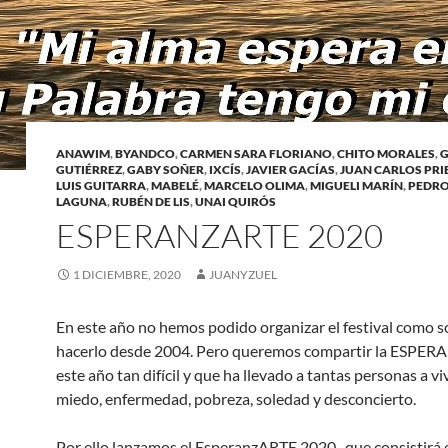
ANAWIM
,
BYANDCO
,
CARMEN SARA FLORIANO
,
CHITO MORALES
,
G
GUTIÉRREZ
,
GABY SOÑER
,
IXCÍS
,
JAVIER GACÍAS
,
JUAN CARLOS PRI
LUIS GUITARRA
,
MABELÉ
,
MARCELO OLIMA
,
MIGUELI MARÍN
,
PEDRO
LAGUNA
,
RUBÉN DE LIS
,
UNAI QUIRÓS
ESPERANZARTE 2020
1 DICIEMBRE, 2020
JUANYZUEL
En este año no hemos podido organizar el festival como 
hacerlo desde 2004. Pero queremos compartir la ESPER
este año tan difícil y que ha llevado a tantas personas a vi
miedo, enfermedad, pobreza, soledad y desconcierto.
Por ello lanzamos el EsperanzARTE 2020, que consistirá 