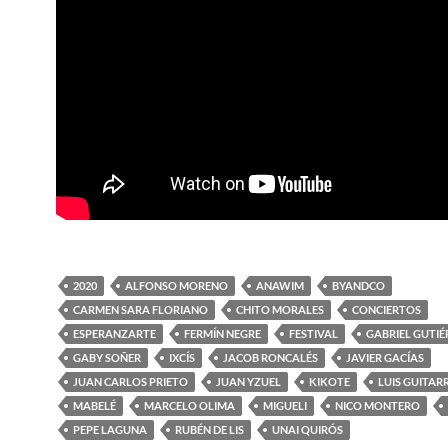
2020
ALFONSO MORENO
ANAWIM
BYANDCO
CARMEN SARA FLORIANO
CHITO MORALES
CONCIERTOS
ESPERANZARTE
FERMÍN NEGRE
FESTIVAL
GABRIEL GUTIÉ
GABY SOÑER
IXCÍS
JACOB RONCALÉS
JAVIER GACÍAS
JUAN CARLOS PRIETO
JUAN YZUEL
KIKOTE
LUIS GUITAR
MABELÉ
MARCELO OLIMA
MIGUELI
NICO MONTERO
PEPE LAGUNA
RUBÉN DE LIS
UNAI QUIRÓS