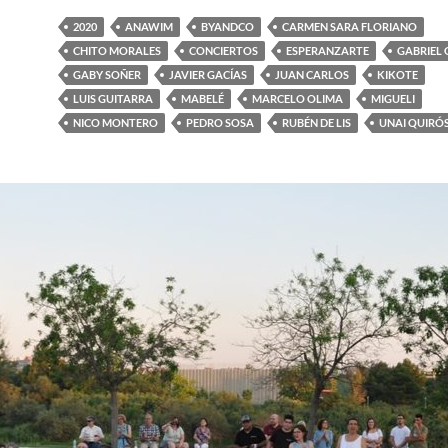
2020
ANAWIM
BYANDCO
CARMEN SARA FLORIANO
CHITO MORALES
CONCIERTOS
ESPERANZARTE
GABRIEL 
GABY SOÑER
JAVIER GACÍAS
JUAN CARLOS
KIKOTE
LUIS GUITARRA
MABELÉ
MARCELO OLIMA
MIGUELI
NICO MONTERO
PEDRO SOSA
RUBÉN DE LIS
UNAI QUIRÓ