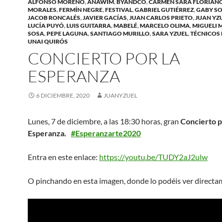
ALFONSO MORENO
,
ANAWIM
,
BYANDCO
,
CARMEN SARA FLORIAN
MORALES
,
FERMÍN NEGRE
,
FESTIVAL
,
GABRIEL GUTIÉRREZ
,
GABY S
JACOB RONCALÉS
,
JAVIER GACÍAS
,
JUAN CARLOS PRIETO
,
JUAN YZ
LUCÍA PUYÓ
,
LUIS GUITARRA
,
MABELÉ
,
MARCELO OLIMA
,
MIGUELI 
SOSA
,
PEPE LAGUNA
,
SANTIAGO MURILLO
,
SARA YZUEL
,
TÉCNICOS 
UNAI QUIRÓS
CONCIERTO POR LA
ESPERANZA
6 DICIEMBRE, 2020
JUANYZUEL
Lunes, 7 de diciembre, a las 18:30 horas, gran
Concierto p
Esperanza.
#Esperanzarte2020
Entra en este enlace:
https://youtu.be/TUDY2aJ2ulw
O pinchando en esta imagen, donde lo podéis ver directa