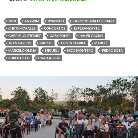
2020
ANAWIM
BYANDCO
CARMEN SARA FLORIANO
CHITO MORALES
CONCIERTOS
ESPERANZARTE
GABRIEL GUTIÉRREZ
GABY SOÑER
JAVIER GACÍAS
JUAN CARLOS
KIKOTE
LUIS GUITARRA
MABELÉ
MARCELO OLIMA
MIGUELI
NICO MONTERO
PEDRO SOSA
RUBÉN DE LIS
UNAI QUIRÓS