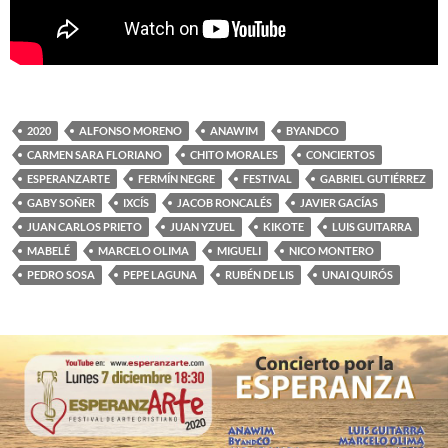
2020
ALFONSO MORENO
ANAWIM
BYANDCO
CARMEN SARA FLORIANO
CHITO MORALES
CONCIERTOS
ESPERANZARTE
FERMÍN NEGRE
FESTIVAL
GABRIEL GUTIÉRREZ
GABY SOÑER
IXCÍS
JACOB RONCALÉS
JAVIER GACÍAS
JUAN CARLOS PRIETO
JUAN YZUEL
KIKOTE
LUIS GUITARRA
MABELÉ
MARCELO OLIMA
MIGUELI
NICO MONTERO
PEDRO SOSA
PEPE LAGUNA
RUBÉN DE LIS
UNAI QUIRÓS