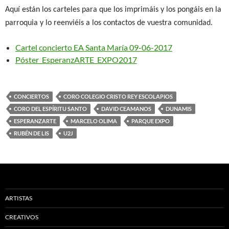
Aquí están los carteles para que los imprimáis y los pongáis en la
parroquia y lo reenviéis a los contactos de vuestra comunidad.
Cartel concierto EA Santa María 09-06-2017
Póster_EsperanzARTE_EXPO2017
CONCIERTOS
CORO COLEGIO CRISTO REY ESCOLAPIOS
CORO DEL ESPÍRITU SANTO
DAVID CEAMANOS
DUNAMIS
ESPERANZARTE
MARCELO OLIMA
PARQUE EXPO
RUBÉN DE LIS
U2J
ARTISTAS
CREATIVOS