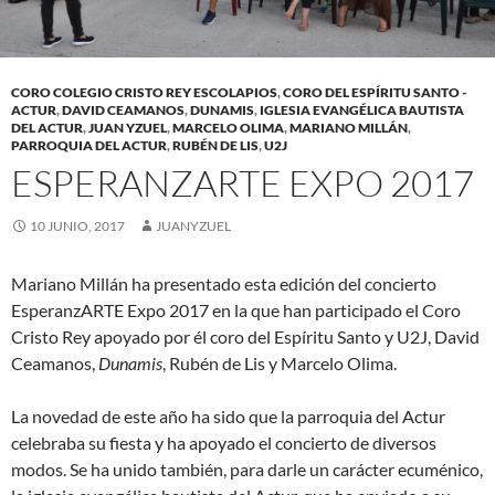
CORO COLEGIO CRISTO REY ESCOLAPIOS
,
CORO DEL ESPÍRITU SANTO -
ACTUR
,
DAVID CEAMANOS
,
DUNAMIS
,
IGLESIA EVANGÉLICA BAUTISTA
DEL ACTUR
,
JUAN YZUEL
,
MARCELO OLIMA
,
MARIANO MILLÁN
,
PARROQUIA DEL ACTUR
,
RUBÉN DE LIS
,
U2J
ESPERANZARTE EXPO 2017
10 JUNIO, 2017
JUANYZUEL
Mariano Millán ha presentado esta edición del concierto
EsperanzARTE Expo 2017 en la que han participado el Coro
Cristo Rey apoyado por él coro del Espíritu Santo y U2J, David
Ceamanos,
Dunamis
, Rubén de Lis y Marcelo Olima.
La novedad de este año ha sido que la parroquia del Actur
celebraba su fiesta y ha apoyado el concierto de diversos
modos. Se ha unido también, para darle un carácter ecuménico,