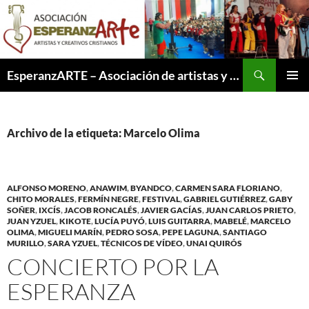
Saltar
al
contenido
Buscar
EsperanzARTE – Asociación de artistas y creativos cristianos
MENÚ
PRINCI
Archivo de la etiqueta: Marcelo Olima
ALFONSO MORENO
,
ANAWIM
,
BYANDCO
,
CARMEN SARA FLORIANO
,
CHITO MORALES
,
FERMÍN NEGRE
,
FESTIVAL
,
GABRIEL GUTIÉRREZ
,
GABY
SOÑER
,
IXCÍS
,
JACOB RONCALÉS
,
JAVIER GACÍAS
,
JUAN CARLOS PRIETO
,
JUAN YZUEL
,
KIKOTE
,
LUCÍA PUYÓ
,
LUIS GUITARRA
,
MABELÉ
,
MARCELO
OLIMA
,
MIGUELI MARÍN
,
PEDRO SOSA
,
PEPE LAGUNA
,
SANTIAGO
MURILLO
,
SARA YZUEL
,
TÉCNICOS DE VÍDEO
,
UNAI QUIRÓS
CONCIERTO POR LA
ESPERANZA