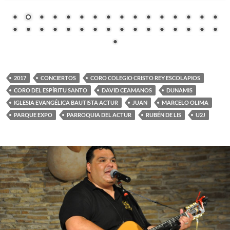
2017
CONCIERTOS
CORO COLEGIO CRISTO REY ESCOLAPIOS
CORO DEL ESPÍRITU SANTO
DAVID CEAMANOS
DUNAMIS
IGLESIA EVANGÉLICA BAUTISTA ACTUR
JUAN
MARCELO OLIMA
PARQUE EXPO
PARROQUIA DEL ACTUR
RUBÉN DE LIS
U2J