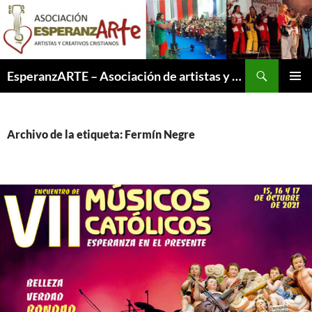
Saltar
al
contenido
Buscar
EsperanzARTE – Asociación de artistas y creativos cristianos
MENÚ
PRINCI
Archivo de la etiqueta: Fermín Negre