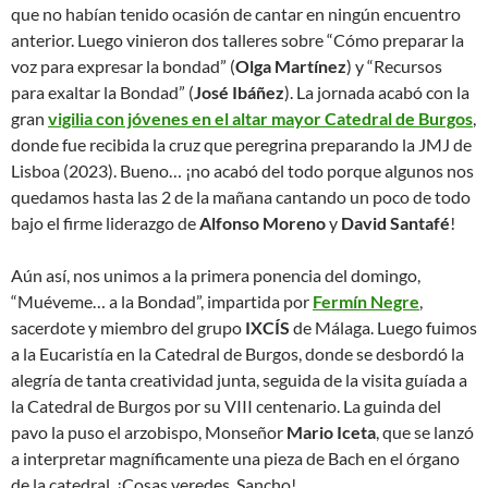
que no habían tenido ocasión de cantar en ningún encuentro
anterior. Luego vinieron dos talleres sobre “Cómo preparar la
voz para expresar la bondad” (
Olga Martínez
) y “Recursos
para exaltar la Bondad” (
José Ibáñez
). La jornada acabó con la
gran
vigilia con jóvenes en el altar mayor Catedral de Burgos
,
donde fue recibida la cruz que peregrina preparando la JMJ de
Lisboa (2023). Bueno… ¡no acabó del todo porque algunos nos
quedamos hasta las 2 de la mañana cantando un poco de todo
bajo el firme liderazgo de
Alfonso Moreno
y
David Santafé
!
Aún así, nos unimos a la primera ponencia del domingo,
“Muéveme… a la Bondad”, impartida por
Fermín Negre
,
sacerdote y miembro del grupo
IXCÍS
de Málaga. Luego fuimos
a la Eucaristía en la Catedral de Burgos, donde se desbordó la
alegría de tanta creatividad junta, seguida de la visita guíada a
la Catedral de Burgos por su VIII centenario. La guinda del
pavo la puso el arzobispo, Monseñor
Mario Iceta
, que se lanzó
a interpretar magníficamente una pieza de Bach en el órgano
de la catedral. ¡Cosas veredes, Sancho!