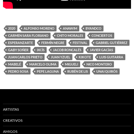
2020
ALFONSO MORENO
ANAWIM
BYANDCO
CARMEN SARA FLORIANO
CHITO MORALES
CONCIERTOS
ESPERANZARTE
FERMÍN NEGRE
FESTIVAL
GABRIEL GUTIÉRREZ
GABY SOÑER
IXCÍS
JACOB RONCALÉS
JAVIER GACÍAS
JUAN CARLOS PRIETO
JUAN YZUEL
KIKOTE
LUIS GUITARRA
MABELÉ
MARCELO OLIMA
MIGUELI
NICO MONTERO
PEDRO SOSA
PEPE LAGUNA
RUBÉN DE LIS
UNAI QUIRÓS
ARTISTAS
CREATIVOS
AMIGOS