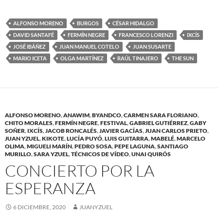
ALFONSO MORENO
BURGOS
CÉSAR HIDALGO
DAVID SANTAFÉ
FERMÍN NEGRE
FRANCESCO LORENZI
IXCÍS
JOSÉ IBÁÑEZ
JUAN MANUEL COTELO
JUAN SUSARTE
MARIO ICETA
OLGA MARTÍNEZ
RAÚL TINAJERO
THE SUN
ALFONSO MORENO
,
ANAWIM
,
BYANDCO
,
CARMEN SARA FLORIANO
,
CHITO MORALES
,
FERMÍN NEGRE
,
FESTIVAL
,
GABRIEL GUTIÉRREZ
,
GABY
SOÑER
,
IXCÍS
,
JACOB RONCALÉS
,
JAVIER GACÍAS
,
JUAN CARLOS PRIETO
,
JUAN YZUEL
,
KIKOTE
,
LUCÍA PUYÓ
,
LUIS GUITARRA
,
MABELÉ
,
MARCELO
OLIMA
,
MIGUELI MARÍN
,
PEDRO SOSA
,
PEPE LAGUNA
,
SANTIAGO
MURILLO
,
SARA YZUEL
,
TÉCNICOS DE VÍDEO
,
UNAI QUIRÓS
CONCIERTO POR LA
ESPERANZA
6 DICIEMBRE, 2020
JUANYZUEL