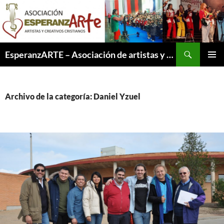
Saltar
al
contenido
Buscar
EsperanzARTE – Asociación de artistas y creativos cristianos
MENÚ
PRINCI
Archivo de la categoría: Daniel Yzuel