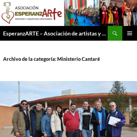
Saltar
al
contenido
Buscar
EsperanzARTE – Asociación de artistas y creativos cristianos
MENÚ
PRINCI
Archivo de la categoría: Ministerio Cantaré