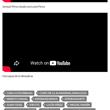
Samuel Pérez Ayala con Lucía Pérez
Parroquia de la Almudena
CARLOS ESCRIBANO
CORO DE LA ALMUDENA ZARAGOZA
ERNESTO NAVAL
ESPERANZARNOS
ESPERANZARTE
JUAN YZUEL
KIKOTE
LUCÍA PÉREZ
MIGUELI MARÍN