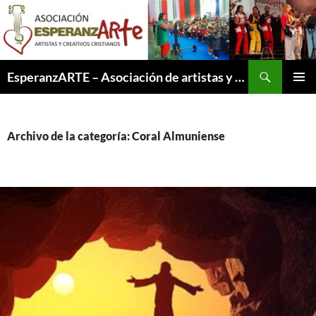
Saltar
al
contenido
Buscar
EsperanzARTE – Asociación de artistas y creativos cristianos
MENÚ
PRINCI
Archivo de la categoría: Coral Almuniense