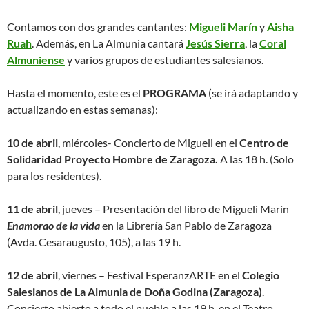
Contamos con dos grandes cantantes:
Migueli Marín
y
Aisha
Ruah
. Además, en La Almunia cantará
Jesús Sierra
, la
Coral
Almuniense
y varios grupos de estudiantes salesianos.
Hasta el momento, este es el
PROGRAMA
(se irá adaptando y
actualizando en estas semanas):
10 de abril
, miércoles- Concierto de Migueli en el
Centro de
Solidaridad Proyecto Hombre de Zaragoza.
A las 18 h. (Solo
para los residentes).
11 de abril
, jueves – Presentación del libro de Migueli Marín
Enamorao de la vida
en la Librería San Pablo de Zaragoza
(Avda. Cesaraugusto, 105), a las 19 h.
12 de abril
, viernes – Festival EsperanzARTE en el
Colegio
Salesianos de La Almunia de Doña Godina (Zaragoza)
.
Concierto abierto a todo el pueblo a las 19 h. en el Teatro