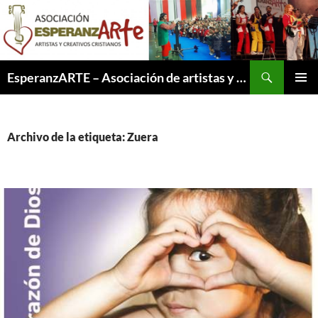
Saltar
al
contenido
Buscar
EsperanzARTE – Asociación de artistas y creativos cristianos
MENÚ
PRINCI
Archivo de la etiqueta: Zuera