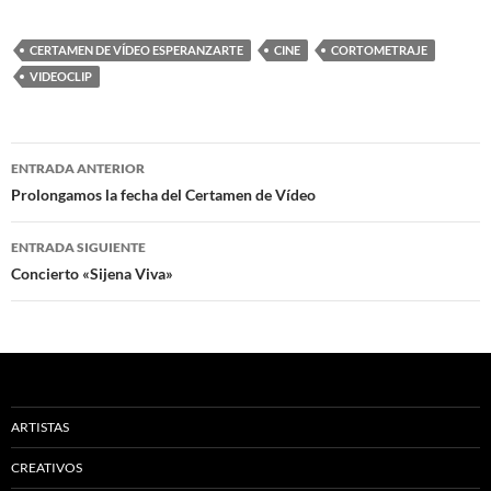
CERTAMEN DE VÍDEO ESPERANZARTE
CINE
CORTOMETRAJE
VIDEOCLIP
Navegación
ENTRADA ANTERIOR
de
Prolongamos la fecha del Certamen de Vídeo
entradas
ENTRADA SIGUIENTE
Concierto «Sijena Viva»
ARTISTAS
CREATIVOS