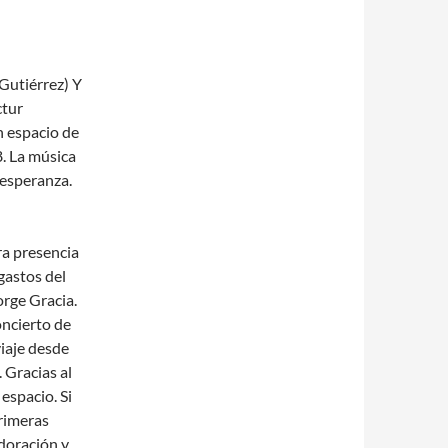
 Gutiérrez) Y
ctur
n espacio de
8. La música
 esperanza.
ra presencia
gastos del
orge Gracia.
ncierto de
viaje desde
 Gracias al
espacio. Si
rimeras
adoración y