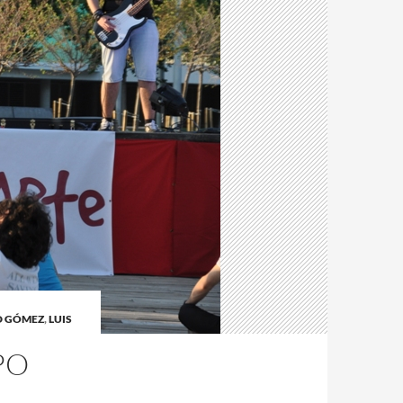
D GÓMEZ
,
LUIS
PO