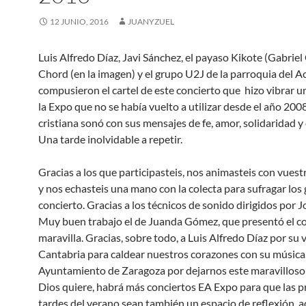
12 JUNIO, 2016
JUANYZUEL
Luis Alfredo Díaz, Javi Sánchez, el payaso Kikote (Gabriel
Chord (en la imagen) y el grupo U2J de la parroquia del A
compusieron el cartel de este concierto que hizo vibrar u
la Expo que no se había vuelto a utilizar desde el año 200
cristiana sonó con sus mensajes de fe, amor, solidaridad y
Una tarde inolvidable a repetir.
Gracias a los que participasteis, nos animasteis con vuest
y nos echasteis una mano con la colecta para sufragar los 
concierto. Gracias a los técnicos de sonido dirigidos por J
Muy buen trabajo el de Juanda Gómez, que presentó el co
maravilla. Gracias, sobre todo, a Luis Alfredo Díaz por su 
Cantabria para caldear nuestros corazones con su música.
Ayuntamiento de Zaragoza por dejarnos este maravilloso 
Dios quiere, habrá más conciertos EA Expo para que las p
tardes del verano sean también un espacio de reflexión, 