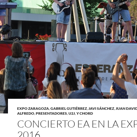
EXPO ZARAGOZA
,
GABRIEL GUTIÉRREZ
,
JAVI SÁNCHEZ
,
JUAN DAVI
ALFREDO
,
PRESENTADORES
,
U2J
,
Y CHORD
CONCIERTO EA EN LA EX
2016