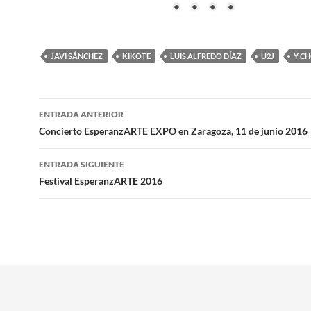
JAVI SÁNCHEZ
KIKOTE
LUIS ALFREDO DÍAZ
U2J
Y C
Navegación
ENTRADA ANTERIOR
de
Concierto EsperanzARTE EXPO en Zaragoza, 11 de junio 2016
entradas
ENTRADA SIGUIENTE
Festival EsperanzARTE 2016