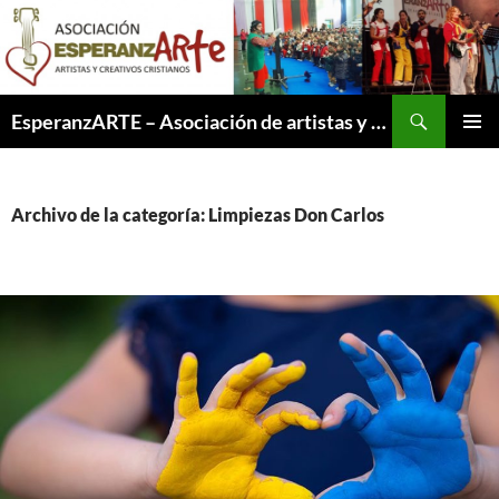
Saltar
al
contenido
Buscar
EsperanzARTE – Asociación de artistas y creativos cristianos
MENÚ
PRINCI
Archivo de la categoría: Limpiezas Don Carlos