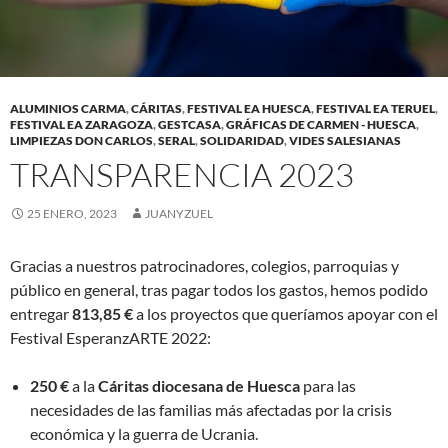
ALUMINIOS CARMA
,
CÁRITAS
,
FESTIVAL EA HUESCA
,
FESTIVAL EA TERUEL
,
FESTIVAL EA ZARAGOZA
,
GESTCASA
,
GRÁFICAS DE CARMEN - HUESCA
,
LIMPIEZAS DON CARLOS
,
SERAL
,
SOLIDARIDAD
,
VIDES SALESIANAS
TRANSPARENCIA 2023
25 ENERO, 2023
JUANYZUEL
Gracias a nuestros patrocinadores, colegios, parroquias y
público en general, tras pagar todos los gastos, hemos podido
entregar
813,85 €
a los proyectos que queríamos apoyar con el
Festival EsperanzARTE 2022:
250 €
a la
Cáritas diocesana de Huesca
para las
necesidades de las familias más afectadas por la crisis
económica y la guerra de Ucrania.