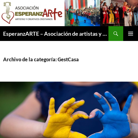
Saltar
al
contenido
Buscar
EsperanzARTE – Asociación de artistas y creativos cristianos
MENÚ
PRINCI
Archivo de la categoría: GestCasa