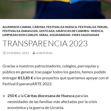
ALUMINIOS CARMA
,
CÁRITAS
,
FESTIVAL EA HUESCA
,
FESTIVAL EA TERUEL
,
FESTIVAL EA ZARAGOZA
,
GESTCASA
,
GRÁFICAS DE CARMEN - HUESCA
,
LIMPIEZAS DON CARLOS
,
SERAL
,
SOLIDARIDAD
,
VIDES SALESIANAS
TRANSPARENCIA 2023
25 ENERO, 2023
JUANYZUEL
Gracias a nuestros patrocinadores, colegios, parroquias y
público en general, tras pagar todos los gastos, hemos podido
entregar
813,85 €
a los proyectos que queríamos apoyar con el
Festival EsperanzARTE 2022:
250 €
a la
Cáritas diocesana de Huesca
para las
necesidades de las familias más afectadas por la crisis
económica y la guerra de Ucrania.