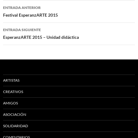
Navegación
ENTRADA ANTERIOR
de
Festival EsperanzARTE 2015
entradas
ENTRADA SIGUIENTE
EsperanzARTE 2015 – Unidad didáctica
ARTISTAS
CREATIVOS
AMIGOS
ASOCIACIÓN
SOLIDARIDAD
COMENTARIOS