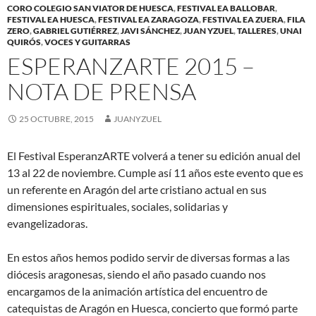
CORO COLEGIO SAN VIATOR DE HUESCA
,
FESTIVAL EA BALLOBAR
,
FESTIVAL EA HUESCA
,
FESTIVAL EA ZARAGOZA
,
FESTIVAL EA ZUERA
,
FILA
ZERO
,
GABRIEL GUTIÉRREZ
,
JAVI SÁNCHEZ
,
JUAN YZUEL
,
TALLERES
,
UNAI
QUIRÓS
,
VOCES Y GUITARRAS
ESPERANZARTE 2015 –
NOTA DE PRENSA
25 OCTUBRE, 2015
JUANYZUEL
El Festival EsperanzARTE volverá a tener su edición anual del
13 al 22 de noviembre. Cumple así 11 años este evento que es
un referente en Aragón del arte cristiano actual en sus
dimensiones espirituales, sociales, solidarias y
evangelizadoras.
En estos años hemos podido servir de diversas formas a las
diócesis aragonesas, siendo el año pasado cuando nos
encargamos de la animación artística del encuentro de
catequistas de Aragón en Huesca, concierto que formó parte