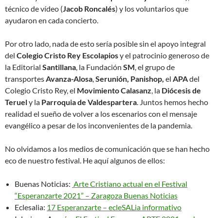
técnico de vídeo (
Jacob Roncalés
) y los voluntarios que
ayudaron en cada concierto.
Por otro lado, nada de esto sería posible sin el apoyo integral
del
Colegio Cristo Rey Escolapios
y el patrocinio generoso de
la Editorial
Santillana
, la Fundación
SM
, el grupo de
transportes
Avanza-Alosa
,
Serunión, Panishop,
el
APA
del
Colegio Cristo Rey, el
Movimiento Calasanz
, la
Diócesis de
Teruel
y la
Parroquia de Valdespartera
. Juntos hemos hecho
realidad el sueño de volver a los escenarios con el mensaje
evangélico a pesar de los inconvenientes de la pandemia.
No olvidamos a los medios de comunicación que se han hecho
eco de nuestro festival. He aquí algunos de ellos:
Buenas Noticias:
Arte Cristiano actual en el Festival
“Esperanzarte 2021” – Zaragoza Buenas Noticias
Eclesalia:
17 Esperanzarte – ecleSALia informativo