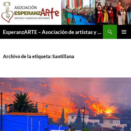
Saltar
al
contenido
Buscar
EsperanzARTE – Asociación de artistas y creativos cristianos
MENÚ
PRINCI
Archivo de la etiqueta: Santillana