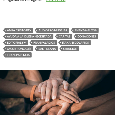
AMPA CRISTO REY
AUDIOPRO MUDÉJAR
AVANZA-ALOSA
AYUDA A LA IGLESIA NECESITADA
CÁRITAS
DONACIONES
EDITORIAL SM
FRAN PALACIOS
ITAKA-ESCOLAPIOS
JACOB RONCALÉS
SANTILLANA
SERUNIÓN
TRANSPARENCIA