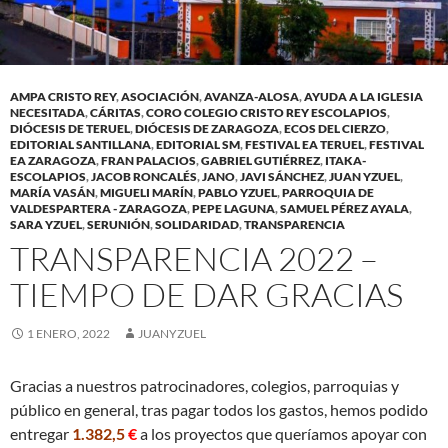
AMPA CRISTO REY
,
ASOCIACIÓN
,
AVANZA-ALOSA
,
AYUDA A LA IGLESIA
NECESITADA
,
CÁRITAS
,
CORO COLEGIO CRISTO REY ESCOLAPIOS
,
DIÓCESIS DE TERUEL
,
DIÓCESIS DE ZARAGOZA
,
ECOS DEL CIERZO
,
EDITORIAL SANTILLANA
,
EDITORIAL SM
,
FESTIVAL EA TERUEL
,
FESTIVAL
EA ZARAGOZA
,
FRAN PALACIOS
,
GABRIEL GUTIÉRREZ
,
ITAKA-
ESCOLAPIOS
,
JACOB RONCALÉS
,
JANO
,
JAVI SÁNCHEZ
,
JUAN YZUEL
,
MARÍA VASÁN
,
MIGUELI MARÍN
,
PABLO YZUEL
,
PARROQUIA DE
VALDESPARTERA - ZARAGOZA
,
PEPE LAGUNA
,
SAMUEL PÉREZ AYALA
,
SARA YZUEL
,
SERUNIÓN
,
SOLIDARIDAD
,
TRANSPARENCIA
TRANSPARENCIA 2022 –
TIEMPO DE DAR GRACIAS
1 ENERO, 2022
JUANYZUEL
Gracias a nuestros patrocinadores, colegios, parroquias y
público en general, tras pagar todos los gastos, hemos podido
entregar
1.382,5
€
a los proyectos que queríamos apoyar con