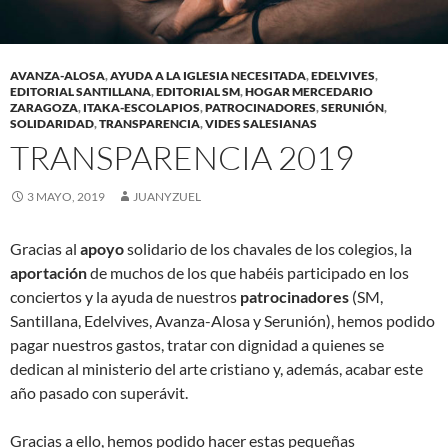
AVANZA-ALOSA
,
AYUDA A LA IGLESIA NECESITADA
,
EDELVIVES
,
EDITORIAL SANTILLANA
,
EDITORIAL SM
,
HOGAR MERCEDARIO
ZARAGOZA
,
ITAKA-ESCOLAPIOS
,
PATROCINADORES
,
SERUNIÓN
,
SOLIDARIDAD
,
TRANSPARENCIA
,
VIDES SALESIANAS
TRANSPARENCIA 2019
3 MAYO, 2019
JUANYZUEL
Gracias al
apoyo
solidario de los chavales de los colegios, la
aportación
de muchos de los que habéis participado en los
conciertos y la ayuda de nuestros
patrocinadores
(SM,
Santillana, Edelvives, Avanza-Alosa y Serunión), hemos podido
pagar nuestros gastos, tratar con dignidad a quienes se
dedican al ministerio del arte cristiano y, además, acabar este
año pasado con superávit.
Gracias a ello, hemos podido hacer estas pequeñas