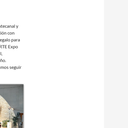
tecanal y
ción con
egalo para
zARTE Expo
l,
ño.
amos seguir