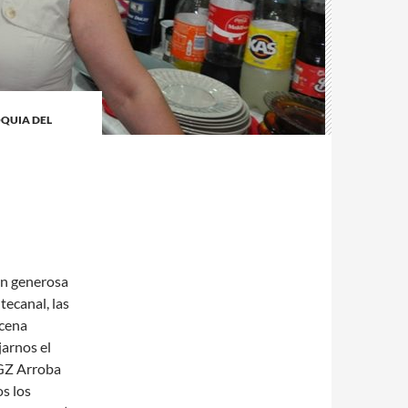
QUIA DEL
ón generosa
tecanal, las
 cena
arnos el
ZGZ Arroba
os los