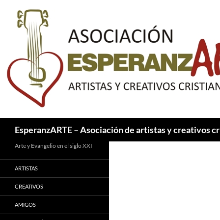
Saltar
al
contenido
Buscar
EsperanzARTE – Asociación de artistas y creativos cr
Arte y Evangelio en el siglo XXI
ARTISTAS
CREATIVOS
AMIGOS