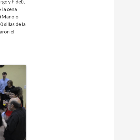
ge y Fidel),
y la cena
r (Manolo
 sillas de la
aron el