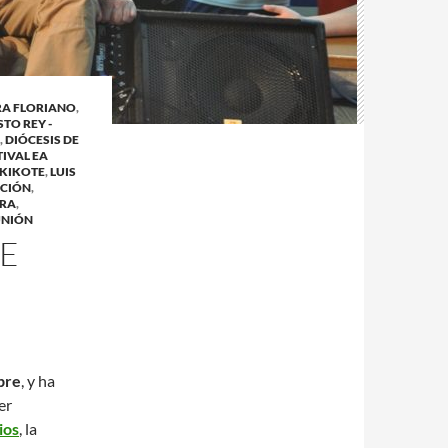
A FLORIANO
,
TO REY -
,
DIÓCESIS DE
TIVAL EA
KIKOTE
,
LUIS
ACIÓN
,
ERA
,
UNIÓN
TE
bre
, y ha
er
ios
, la