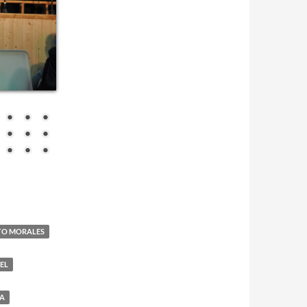
TO MORALES
EL
RA