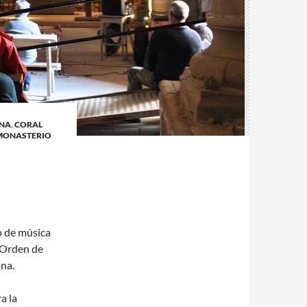
ENA
,
CORAL
MONASTERIO
o de música
a Orden de
ona.
a la