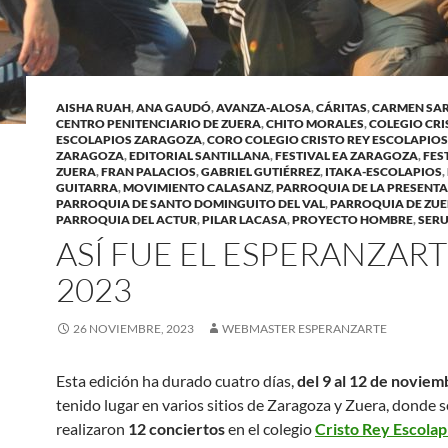
AISHA RUAH
,
ANA GAUDÓ
,
AVANZA-ALOSA
,
CÁRITAS
,
CARMEN SAR
CENTRO PENITENCIARIO DE ZUERA
,
CHITO MORALES
,
COLEGIO CRIS
ESCOLAPIOS ZARAGOZA
,
CORO COLEGIO CRISTO REY ESCOLAPIOS
ZARAGOZA
,
EDITORIAL SANTILLANA
,
FESTIVAL EA ZARAGOZA
,
FES
ZUERA
,
FRAN PALACIOS
,
GABRIEL GUTIÉRREZ
,
ITAKA-ESCOLAPIOS
,
GUITARRA
,
MOVIMIENTO CALASANZ
,
PARROQUIA DE LA PRESENT
PARROQUIA DE SANTO DOMINGUITO DEL VAL
,
PARROQUIA DE ZU
PARROQUIA DEL ACTUR
,
PILAR LACASA
,
PROYECTO HOMBRE
,
SER
ASÍ FUE EL ESPERANZAR
2023
26 NOVIEMBRE, 2023
WEBMASTER ESPERANZARTE
Esta edición ha durado cuatro días,
del 9 al 12 de noviem
tenido lugar en varios sitios de Zaragoza y Zuera, donde s
realizaron
12 conciertos
en el colegio
Cristo Rey Escolap