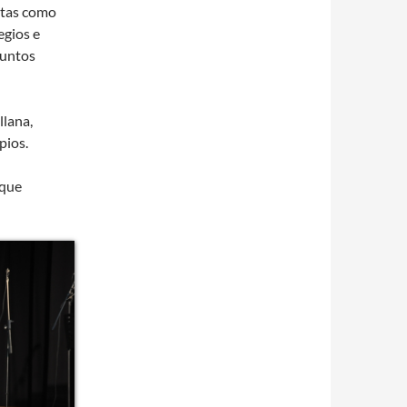
istas como
egios e
Juntos
llana,
pios.
 que