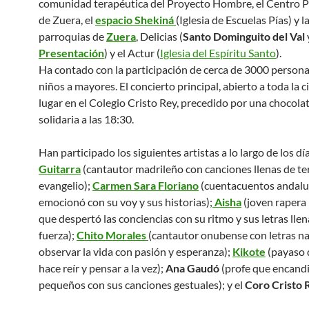
comunidad terapéutica del Proyecto Hombre, el Centro P
de Zuera, el
espacio Shekiná
(Iglesia de Escuelas Pías) y l
parroquias de
Zuera
, Delicias (
Santo Dominguito del Val
Presentación
) y el Actur (
Iglesia del Espíritu Santo
).
Ha contado con la participación de cerca de 3000 persona
niños a mayores. El concierto principal, abierto a toda la 
lugar en el Colegio Cristo Rey, precedido por una chocola
solidaria a las 18:30.
Han participado los siguientes artistas a lo largo de los dí
Guitarra
(cantautor madrileño con canciones llenas de te
evangelio);
Carmen Sara Floriano
(cuentacuentos andalu
emocionó con su voy y sus historias);
Aisha
(joven rapera
que despertó las conciencias con su ritmo y sus letras llen
fuerza);
Chito Morales
(cantautor onubense con letras na
observar la vida con pasión y esperanza);
Kikote
(payaso 
hace reír y pensar a la vez);
Ana Gaudó
(profe que encandi
pequeños con sus canciones gestuales); y el
Coro Cristo 