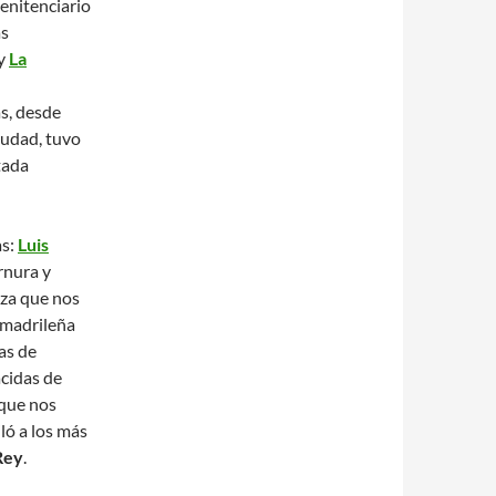
enitenciario
as
y
La
s, desde
ciudad, tuvo
tada
as:
Luis
rnura y
za que nos
 madrileña
as de
cidas de
que nos
ló a los más
Rey
.