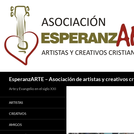
Saltar
al
contenido
Buscar
EsperanzARTE – Asociación de artistas y creativos cr
Arte y Evangelio en el siglo XXI
ARTISTAS
CREATIVOS
AMIGOS