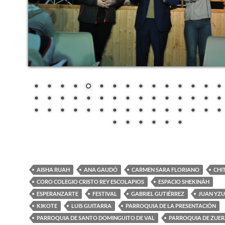
AISHA RUAH
ANA GAUDÓ
CARMEN SARA FLORIANO
CHI
CORO COLEGIO CRISTO REY ESCOLAPIOS
ESPACIO SHEKINÁH
ESPERANZARTE
FESTIVAL
GABRIEL GUTIÉRREZ
JUAN YZU
KIKOTE
LUIS GUITARRA
PARROQUIA DE LA PRESENTACIÓN
PARROQUIA DE SANTO DOMINGUITO DE VAL
PARROQUIA DE ZUE