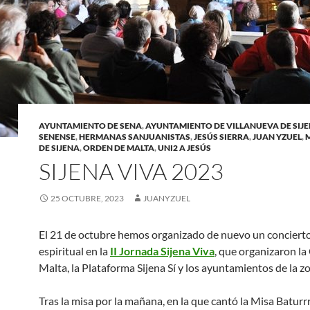
AYUNTAMIENTO DE SENA
,
AYUNTAMIENTO DE VILLANUEVA DE SIJ
SENENSE
,
HERMANAS SANJUANISTAS
,
JESÚS SIERRA
,
JUAN YZUEL
,
DE SIJENA
,
ORDEN DE MALTA
,
UNI2 A JESÚS
SIJENA VIVA 2023
25 OCTUBRE, 2023
JUANYZUEL
El 21 de octubre hemos organizado de nuevo un conciert
espiritual en la
II Jornada Sijena Viva
, que organizaron l
Malta, la Plataforma Sijena Sí y los ayuntamientos de la z
Tras la misa por la mañana, en la que cantó la Misa Baturrr