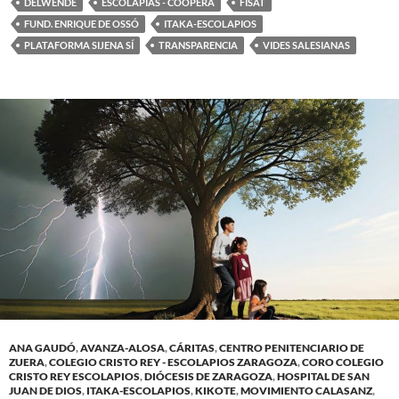
DELWENDE
ESCOLAPIAS - COOPERA
FISAT
FUND. ENRIQUE DE OSSÓ
ITAKA-ESCOLAPIOS
PLATAFORMA SIJENA SÍ
TRANSPARENCIA
VIDES SALESIANAS
ANA GAUDÓ
,
AVANZA-ALOSA
,
CÁRITAS
,
CENTRO PENITENCIARIO DE
ZUERA
,
COLEGIO CRISTO REY - ESCOLAPIOS ZARAGOZA
,
CORO COLEGIO
CRISTO REY ESCOLAPIOS
,
DIÓCESIS DE ZARAGOZA
,
HOSPITAL DE SAN
JUAN DE DIOS
,
ITAKA-ESCOLAPIOS
,
KIKOTE
,
MOVIMIENTO CALASANZ
,