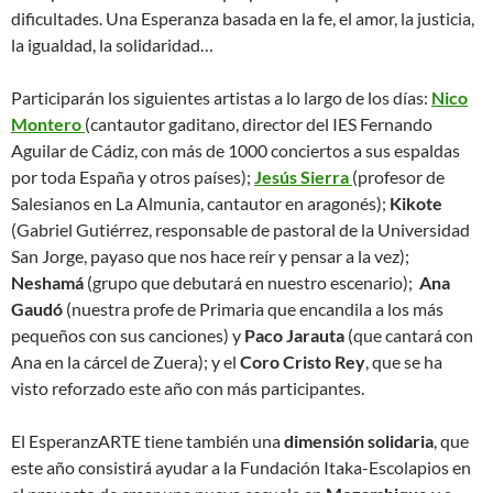
dificultades. Una Esperanza basada en la fe, el amor, la justicia,
la igualdad, la solidaridad…
Participarán los siguientes artistas a lo largo de los días:
Nico
Montero
(cantautor gaditano, director del IES Fernando
Aguilar de Cádiz, con más de 1000 conciertos a sus espaldas
por toda España y otros países);
Jesús Sierra
(profesor de
Salesianos en La Almunia, cantautor en aragonés);
Kikote
(Gabriel Gutiérrez, responsable de pastoral de la Universidad
San Jorge, payaso que nos hace reír y pensar a la vez);
Neshamá
(grupo que debutará en nuestro escenario);
Ana
Gaudó
(nuestra profe de Primaria que encandila a los más
pequeños con sus canciones) y
Paco Jarauta
(que cantará con
Ana en la cárcel de Zuera); y el
Coro Cristo Rey
, que se ha
visto reforzado este año con más participantes.
El EsperanzARTE tiene también una
dimensión solidaria
, que
este año consistirá ayudar a la Fundación Itaka-Escolapios en