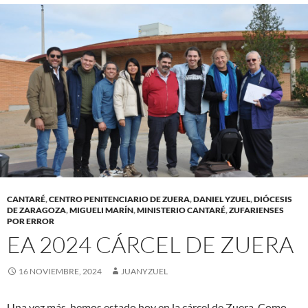
CANTARÉ
,
CENTRO PENITENCIARIO DE ZUERA
,
DANIEL YZUEL
,
DIÓCESIS
DE ZARAGOZA
,
MIGUELI MARÍN
,
MINISTERIO CANTARÉ
,
ZUFARIENSES
POR ERROR
EA 2024 CÁRCEL DE ZUERA
16 NOVIEMBRE, 2024
JUANYZUEL
Una vez más, hemos estado hoy en la cárcel de Zuera. Como