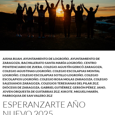
AISHA RUAH
,
AYUNTAMIENTO DE LOGROÑO
,
AYUNTAMIENTO DE
ZARAGOZA
,
BACHILLERATO SANTA MARÍA LOGROÑO
,
CENTRO
PENITENCIARIO DE ZUERA
,
COLEGIO AGUSTÍN GERICÓ ZARAGOZA
,
COLEGIO AGUSTINAS LOGROÑO
,
COLEGIO ESCOLAPIAS MONTAL
LOGROÑO
,
COLEGIO ESCOLAPIAS SOTILLO LOGROÑO
,
COLEGIO
ESCOLAPIOS LOGROÑO
,
COLEGIO ROSA MOLAS ZARAGOZA
,
COLEGIO
SALESIANOS ZARAGOZA
,
COLEGIOS TERESIANAS DEL PILAR ZGZ
,
DIÓCESIS DE ZARAGOZA
,
GABRIEL GUTIÉRREZ
,
GERSÓN PÉREZ
,
JANO
,
JOVEN ORQUESTA DE GUITARRAS ZGZ
,
KIKOTE
,
MIGUELI MARÍN
,
PARROQUIA DE SAN VALERO ZGZ
ESPERANZARTE AÑO
NUEVO 2025