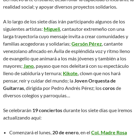
realidad social; y apoyar diversos proyectos solidarios.
A lo largo de los siete días irán participando algunos de los
siguientes artistas:
Migueli
, cantautor extremeño con una
larga trayectoria cuyo mensaje invita a crear comunidades y
familias acogedoras y solidarias;
Gersón Pérez
, cantante
venezolano afincado en Ávila de espléndida voz y ritmo lleno
de evangelio que animará a los más jóvenes y también a los
mayores;
Jano
,
payaso que nos deleitará con su espectáculo
lleno de sabiduría y ternura;
Kikote
,
clown que nos hará
pensar, reír y cuidar del mundo; la
Joven Orquesta de
Guitarras
, dirigida por Pedro Andrés Pérez; los
coros
de
diversos colegios y parroquias…
Se celebrarán
19 conciertos
durante los siete días que iremos
actualizando aquí:
Comenzará el lunes,
20 de enero
, en el
Col. Madre Rosa