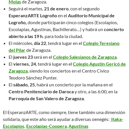
Molas
de Zaragoza.
Seguirá el martes,
21 de enero
, con el segundo
EsperanzARTE Logroño
en el
Auditorio Municipal de
Logroño,
donde participarán cinco colegios (Escolapios,
Escolapias, Agustinas, Bachillerato…) y habrá un
concierto
abierto a las 19 h.
para toda la ciudad.
El miércoles,
día 22
, tendrá lugar en el
Colegio Teresiano
del Pilar
de Zaragoza.
El
jueves 23
será en el
Colegio Salesianos de Zaragoza
.
El
viernes, 24
, tendrá lugar en el
Colegio Agustín Gericó de
Zaragoza
, siendo los conciertos en el Centro Cívico
Teodoro Sánchez Punter.
El
sábado, 25
, habrá un concierto por la mañana en el
Centro Penitenciario de Daroca
y otro, a las 6:00, en la
Parroquia de San Valero de Zaragoza
.
El EsperanzARTE, como siempre, tiene también una dimensión
solidaria, que este año será ayudar a diversas oenegés:
Itaka-
Escolapios,
Escolapias-Coopera
,
Agustinas