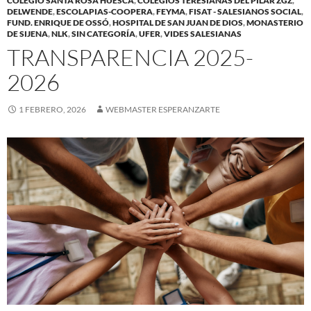
COLEGIO SANTA ROSA HUESCA
,
COLEGIOS TERESIANAS DEL PILAR ZGZ
,
DELWENDE
,
ESCOLAPIAS-COOPERA
,
FEYMA
,
FISAT - SALESIANOS SOCIAL
,
FUND. ENRIQUE DE OSSÓ
,
HOSPITAL DE SAN JUAN DE DIOS
,
MONASTERIO
DE SIJENA
,
NLK
,
SIN CATEGORÍA
,
UFER
,
VIDES SALESIANAS
TRANSPARENCIA 2025-
2026
1 FEBRERO, 2026
WEBMASTER ESPERANZARTE