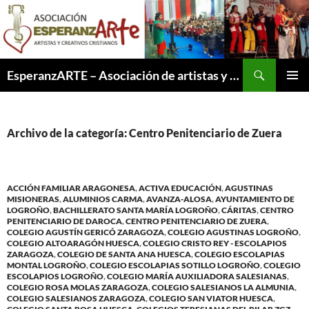
Saltar
al
contenido
Buscar
EsperanzARTE – Asociación de artistas y creativos cristianos
MENÚ
PRINCI
Archivo de la categoría: Centro Penitenciario de Zuera
ACCIÓN FAMILIAR ARAGONESA
,
ACTIVA EDUCACIÓN
,
AGUSTINAS
MISIONERAS
,
ALUMINIOS CARMA
,
AVANZA-ALOSA
,
AYUNTAMIENTO DE
LOGROÑO
,
BACHILLERATO SANTA MARÍA LOGROÑO
,
CÁRITAS
,
CENTRO
PENITENCIARIO DE DAROCA
,
CENTRO PENITENCIARIO DE ZUERA
,
COLEGIO AGUSTÍN GERICÓ ZARAGOZA
,
COLEGIO AGUSTINAS LOGROÑO
,
COLEGIO ALTOARAGÓN HUESCA
,
COLEGIO CRISTO REY - ESCOLAPIOS
ZARAGOZA
,
COLEGIO DE SANTA ANA HUESCA
,
COLEGIO ESCOLAPIAS
MONTAL LOGROÑO
,
COLEGIO ESCOLAPIAS SOTILLO LOGROÑO
,
COLEGIO
ESCOLAPIOS LOGROÑO
,
COLEGIO MARÍA AUXILIADORA SALESIANAS
,
COLEGIO ROSA MOLAS ZARAGOZA
,
COLEGIO SALESIANOS LA ALMUNIA
,
COLEGIO SALESIANOS ZARAGOZA
,
COLEGIO SAN VIATOR HUESCA
,