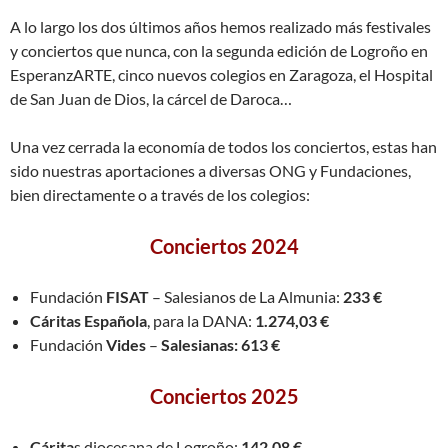
A lo largo los dos últimos años hemos realizado más festivales
y conciertos que nunca, con la segunda edición de Logroño en
EsperanzARTE, cinco nuevos colegios en Zaragoza, el Hospital
de San Juan de Dios, la cárcel de Daroca…
Una vez cerrada la economía de todos los conciertos, estas han
sido nuestras aportaciones a diversas ONG y Fundaciones,
bien directamente o a través de los colegios:
Conciertos 2024
Fundación
FISAT
– Salesianos de La Almunia:
233 €
Cáritas Española
, para la DANA:
1.274,03
€
Fundación
Vides
–
Salesianas: 613 €
Conciertos 2025
Cárita
s diocesana de Logroño:
142,08 €