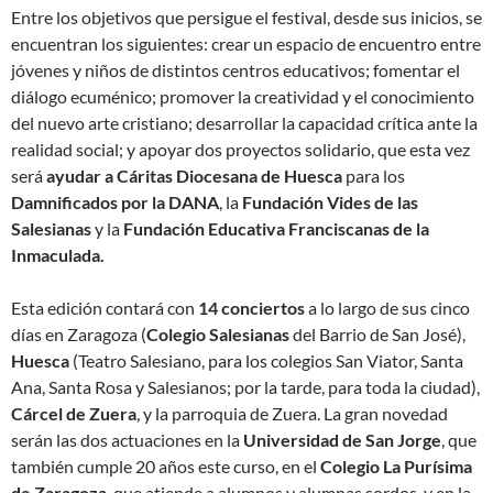
Entre los objetivos que persigue el festival, desde sus inicios, se
encuentran los siguientes: crear un espacio de encuentro entre
jóvenes y niños de distintos centros educativos; fomentar el
diálogo ecuménico; promover la creatividad y el conocimiento
del nuevo arte cristiano; desarrollar la capacidad crítica ante la
realidad social; y apoyar dos proyectos solidario, que esta vez
será
ayudar a Cáritas Diocesana de Huesca
para los
Damnificados por la DANA
, la
Fundación Vides de las
Salesianas
y la
Fundación Educativa Franciscanas de la
Inmaculada.
Esta edición contará con
14 conciertos
a lo largo de sus cinco
días en Zaragoza (
Colegio Salesianas
del Barrio de San José),
Huesca
(Teatro Salesiano, para los colegios San Viator, Santa
Ana, Santa Rosa y Salesianos; por la tarde, para toda la ciudad),
Cárcel de Zuera
, y la parroquia de Zuera. La gran novedad
serán las dos actuaciones en la
Universidad de San Jorge
, que
también cumple 20 años este curso, en el
Colegio La Purísima
de Zaragoza
. que atiende a alumnos y alumnas sordos, y en la