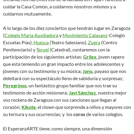
cuidar la Casa Común, a cuidarnos nosotros mismos y a
cuidarnos mutuamente.
A lo largo de los diez conciertos que tendrán lugar en Zaragoza
(
Colegio María Auxiliadora
y
Movimiento Calasanz
-Colegio
Escuelas Pías),
Huesca
(Teatro Salesiano),
Zuera
(Centro
Penitenciario) y
Teruel
(Catedral), contaremos con la
participación de los siguientes artistas:
Grilex
, joven rapero
que está teniendo un gran impacto entre los adolescentes y
jóvenes con su testimonio y su música;
Jano
,
payaso que nos
deleitará con su espectáculo lleno de sabiduría y sorpresas;
Peregrinos
, un fantástico grupo familiar que nos trae su
testimonio de acción misionera;
Javi Sánchez
, nuestra mejor
voz rockera de Zaragoza con sus canciones que llegan al
corazón;
Kikote
, el clown que sorprende a niños y mayores con
su ternura y sus ocurrencias; y los
coros
de varios colegios.
El EsperanzARTE tiene, como siempre, una dimensión