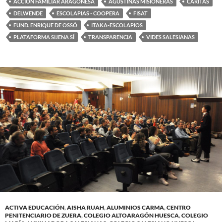
ACCIÓN FAMILIAR ARAGONESA
AGUSTINAS MISIONERAS
CÁRITAS
DELWENDE
ESCOLAPIAS - COOPERA
FISAT
FUND. ENRIQUE DE OSSÓ
ITAKA-ESCOLAPIOS
PLATAFORMA SIJENA SÍ
TRANSPARENCIA
VIDES SALESIANAS
ACTIVA EDUCACIÓN
,
AISHA RUAH
,
ALUMINIOS CARMA
,
CENTRO
PENITENCIARIO DE ZUERA
,
COLEGIO ALTOARAGÓN HUESCA
,
COLEGIO