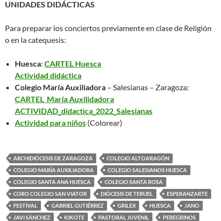
UNIDADES DIDÁCTICAS
Para preparar los conciertos previamente en clase de Religión
o en la catequesis:
Huesca
:
CARTEL Huesca
Actividad didáctica
Colegio María Auxiliadora
– Salesianas – Zaragoza:
CARTEL María Auxilidadora
ACTIVIDAD_didactica_2022_Salesianas
Actividad para niños
(Colorear)
ARCHIDIÓCESIS DE ZARAGOZA
COLEGIO ALTOARAGÓN
COLEGIO MARÍA AUXILIADORA
COLEGIO SALESIANOS HUESCA
COLEGIO SANTA ANA HUESCA
COLEGIO SANTA ROSA
CORO COLEGIO SAN VIATOR
DIÓCESIS DE TERUEL
ESPERANZARTE
FESTIVAL
GABRIEL GUTIÉRREZ
GRILEX
HUESCA
JANO
JAVI SÁNCHEZ
KIKOTE
PASTORAL JUVENIL
PEREGRINOS