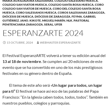
MARÍA AUXILIADORA SALESIANAS
,
COLEGIO SALESIANO HUESCA
,
COLEGIO SAN VIATOR HUESCA
,
COLEGIO SANTA ROSA HUESCA
,
CORO
COLEGIO SAN VIATOR DE HUESCA
,
CORO DEL COLEGIO SANTA ROSA
HUESCA
,
CORO SALESIANOS HUESCA
,
COROS SALESIANAS ZARAGOZA
,
DIÓCESIS DE HUESCA
,
DIÓCESIS DE ZARAGOZA
,
FEYMA
,
GABRIEL
GUTIÉRREZ
,
JANO
,
KIKOTE
,
MIGUELI MARÍN
,
NLK
,
PASTORAL
PENITENCIARIA ZARAGOZA
,
SERAL
,
UFER
ESPERANZARTE 2024
15 OCTUBRE, 2024
WEBMASTER ESPERANZARTE
El Festival EsperanzARTE volverá a tener su edición anual del
13 al 18 de noviembre
. Se cumplen así 20 ediciones de este
evento que se ha convertido en uno de los más prestigiosos
festivales en su género dentro de España.
El tema de este año será «
Un lugar para todos, un lugar
para ti”
El festival se hace así eco de las palabras del Papa
Francisco: “En la Iglesia caben todos, todos, todos”. También en
nuestros pueblos, colegios y parroquias.