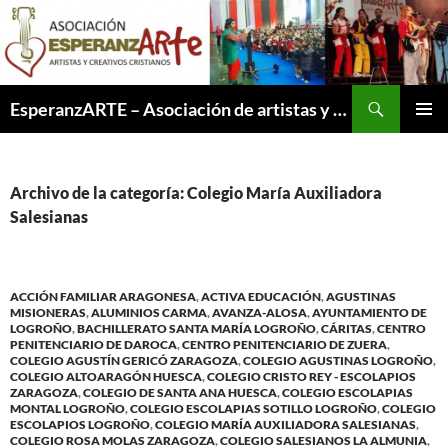
Saltar
al
contenido
Buscar
EsperanzARTE – Asociación de artistas y creativos cristianos
MENÚ
PRINCI
Archivo de la categoría: Colegio María Auxiliadora
Salesianas
ACCIÓN FAMILIAR ARAGONESA
,
ACTIVA EDUCACIÓN
,
AGUSTINAS
MISIONERAS
,
ALUMINIOS CARMA
,
AVANZA-ALOSA
,
AYUNTAMIENTO DE
LOGROÑO
,
BACHILLERATO SANTA MARÍA LOGROÑO
,
CÁRITAS
,
CENTRO
PENITENCIARIO DE DAROCA
,
CENTRO PENITENCIARIO DE ZUERA
,
COLEGIO AGUSTÍN GERICÓ ZARAGOZA
,
COLEGIO AGUSTINAS LOGROÑO
,
COLEGIO ALTOARAGÓN HUESCA
,
COLEGIO CRISTO REY - ESCOLAPIOS
ZARAGOZA
,
COLEGIO DE SANTA ANA HUESCA
,
COLEGIO ESCOLAPIAS
MONTAL LOGROÑO
,
COLEGIO ESCOLAPIAS SOTILLO LOGROÑO
,
COLEGIO
ESCOLAPIOS LOGROÑO
,
COLEGIO MARÍA AUXILIADORA SALESIANAS
,
COLEGIO ROSA MOLAS ZARAGOZA
,
COLEGIO SALESIANOS LA ALMUNIA
,