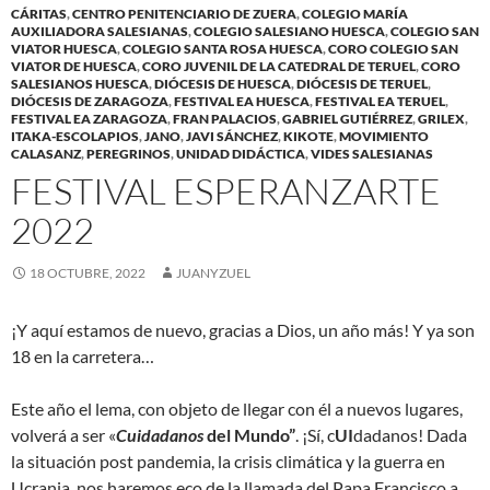
CÁRITAS
,
CENTRO PENITENCIARIO DE ZUERA
,
COLEGIO MARÍA
AUXILIADORA SALESIANAS
,
COLEGIO SALESIANO HUESCA
,
COLEGIO SAN
VIATOR HUESCA
,
COLEGIO SANTA ROSA HUESCA
,
CORO COLEGIO SAN
VIATOR DE HUESCA
,
CORO JUVENIL DE LA CATEDRAL DE TERUEL
,
CORO
SALESIANOS HUESCA
,
DIÓCESIS DE HUESCA
,
DIÓCESIS DE TERUEL
,
DIÓCESIS DE ZARAGOZA
,
FESTIVAL EA HUESCA
,
FESTIVAL EA TERUEL
,
FESTIVAL EA ZARAGOZA
,
FRAN PALACIOS
,
GABRIEL GUTIÉRREZ
,
GRILEX
,
ITAKA-ESCOLAPIOS
,
JANO
,
JAVI SÁNCHEZ
,
KIKOTE
,
MOVIMIENTO
CALASANZ
,
PEREGRINOS
,
UNIDAD DIDÁCTICA
,
VIDES SALESIANAS
FESTIVAL ESPERANZARTE
2022
18 OCTUBRE, 2022
JUANYZUEL
¡Y aquí estamos de nuevo, gracias a Dios, un año más! Y ya son
18 en la carretera…
Este año el lema, con objeto de llegar con él a nuevos lugares,
volverá a ser «
Cuidadanos
del Mundo”
. ¡Sí, c
UI
dadanos! Dada
la situación post pandemia, la crisis climática y la guerra en
Ucrania, nos haremos eco de la llamada del Papa Francisco a