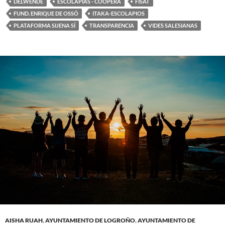
DELWENDE
ESCOLAPIAS - COOPERA
FISAT
FUND. ENRIQUE DE OSSÓ
ITAKA-ESCOLAPIOS
PLATAFORMA SIJENA SÍ
TRANSPARENCIA
VIDES SALESIANAS
AISHA RUAH
,
AYUNTAMIENTO DE LOGROÑO
,
AYUNTAMIENTO DE