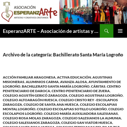
Saltar
al
contenido
Buscar
EsperanzARTE – Asociación de artistas y creativos cristianos
MENÚ
PRINCI
Archivo de la categoría: Bachillerato Santa María Logroño
ACCIÓN FAMILIAR ARAGONESA
,
ACTIVA EDUCACIÓN
,
AGUSTINAS
MISIONERAS
,
ALUMINIOS CARMA
,
AVANZA-ALOSA
,
AYUNTAMIENTO DE
LOGROÑO
,
BACHILLERATO SANTA MARÍA LOGROÑO
,
CÁRITAS
,
CENTRO
PENITENCIARIO DE DAROCA
,
CENTRO PENITENCIARIO DE ZUERA
,
COLEGIO AGUSTÍN GERICÓ ZARAGOZA
,
COLEGIO AGUSTINAS LOGROÑO
,
COLEGIO ALTOARAGÓN HUESCA
,
COLEGIO CRISTO REY - ESCOLAPIOS
ZARAGOZA
,
COLEGIO DE SANTA ANA HUESCA
,
COLEGIO ESCOLAPIAS
MONTAL LOGROÑO
,
COLEGIO ESCOLAPIAS SOTILLO LOGROÑO
,
COLEGIO
ESCOLAPIOS LOGROÑO
,
COLEGIO MARÍA AUXILIADORA SALESIANAS
,
COLEGIO ROSA MOLAS ZARAGOZA
,
COLEGIO SALESIANOS LA ALMUNIA
,
COLEGIO SALESIANOS ZARAGOZA
,
COLEGIO SAN VIATOR HUESCA
,