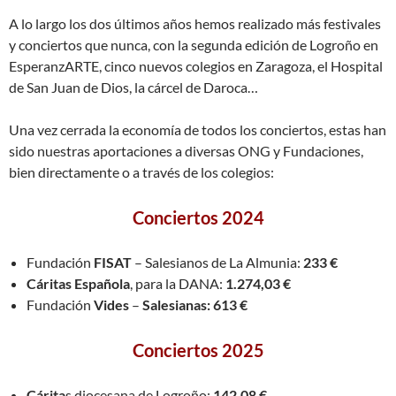
A lo largo los dos últimos años hemos realizado más festivales
y conciertos que nunca, con la segunda edición de Logroño en
EsperanzARTE, cinco nuevos colegios en Zaragoza, el Hospital
de San Juan de Dios, la cárcel de Daroca…
Una vez cerrada la economía de todos los conciertos, estas han
sido nuestras aportaciones a diversas ONG y Fundaciones,
bien directamente o a través de los colegios:
Conciertos 2024
Fundación
FISAT
– Salesianos de La Almunia:
233 €
Cáritas Española
, para la DANA:
1.274,03
€
Fundación
Vides
–
Salesianas: 613 €
Conciertos 2025
Cárita
s diocesana de Logroño:
142,08 €