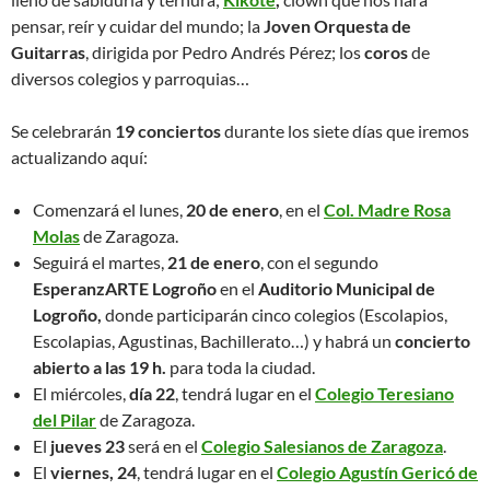
pensar, reír y cuidar del mundo; la
Joven Orquesta de
Guitarras
, dirigida por Pedro Andrés Pérez; los
coros
de
diversos colegios y parroquias…
Se celebrarán
19 conciertos
durante los siete días que iremos
actualizando aquí:
Comenzará el lunes,
20 de enero
, en el
Col. Madre Rosa
Molas
de Zaragoza.
Seguirá el martes,
21 de enero
, con el segundo
EsperanzARTE Logroño
en el
Auditorio Municipal de
Logroño,
donde participarán cinco colegios (Escolapios,
Escolapias, Agustinas, Bachillerato…) y habrá un
concierto
abierto a las 19 h.
para toda la ciudad.
El miércoles,
día 22
, tendrá lugar en el
Colegio Teresiano
del Pilar
de Zaragoza.
El
jueves 23
será en el
Colegio Salesianos de Zaragoza
.
El
viernes, 24
, tendrá lugar en el
Colegio Agustín Gericó de