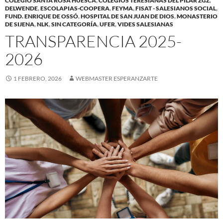
COLEGIO SANTA ROSA HUESCA
,
COLEGIOS TERESIANAS DEL PILAR ZGZ
,
DELWENDE
,
ESCOLAPIAS-COOPERA
,
FEYMA
,
FISAT - SALESIANOS SOCIAL
,
FUND. ENRIQUE DE OSSÓ
,
HOSPITAL DE SAN JUAN DE DIOS
,
MONASTERIO
DE SIJENA
,
NLK
,
SIN CATEGORÍA
,
UFER
,
VIDES SALESIANAS
TRANSPARENCIA 2025-
2026
1 FEBRERO, 2026
WEBMASTER ESPERANZARTE