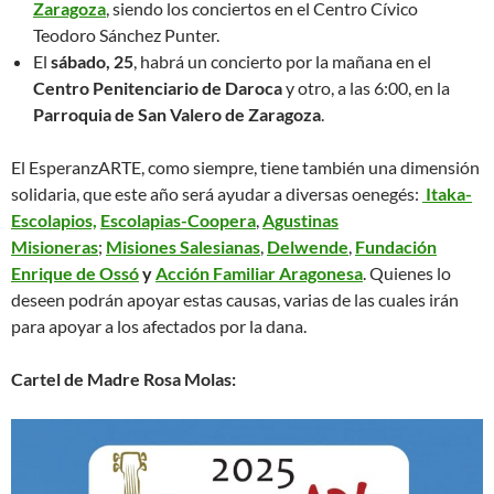
Zaragoza
, siendo los conciertos en el Centro Cívico
Teodoro Sánchez Punter.
El
sábado, 25
, habrá un concierto por la mañana en el
Centro Penitenciario de Daroca
y otro, a las 6:00, en la
Parroquia de San Valero de Zaragoza
.
El EsperanzARTE, como siempre, tiene también una dimensión
solidaria, que este año será ayudar a diversas oenegés:
Itaka-
Escolapios,
Escolapias-Coopera
,
Agustinas
Misioneras
;
Misiones Salesianas
,
Delwende
,
Fundación
Enrique de Ossó
y
Acción Familiar Aragonesa
. Quienes lo
deseen podrán apoyar estas causas, varias de las cuales irán
para apoyar a los afectados por la dana.
Cartel de Madre Rosa Molas: