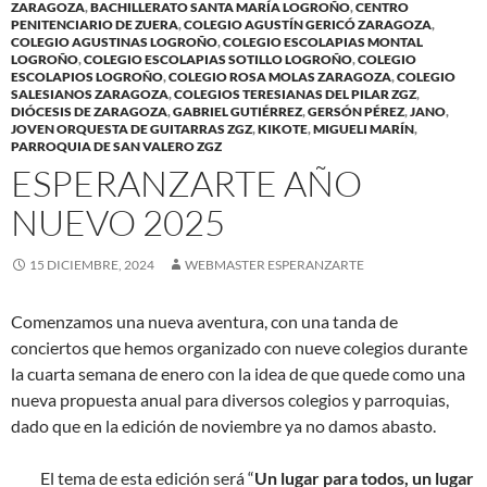
ZARAGOZA
,
BACHILLERATO SANTA MARÍA LOGROÑO
,
CENTRO
PENITENCIARIO DE ZUERA
,
COLEGIO AGUSTÍN GERICÓ ZARAGOZA
,
COLEGIO AGUSTINAS LOGROÑO
,
COLEGIO ESCOLAPIAS MONTAL
LOGROÑO
,
COLEGIO ESCOLAPIAS SOTILLO LOGROÑO
,
COLEGIO
ESCOLAPIOS LOGROÑO
,
COLEGIO ROSA MOLAS ZARAGOZA
,
COLEGIO
SALESIANOS ZARAGOZA
,
COLEGIOS TERESIANAS DEL PILAR ZGZ
,
DIÓCESIS DE ZARAGOZA
,
GABRIEL GUTIÉRREZ
,
GERSÓN PÉREZ
,
JANO
,
JOVEN ORQUESTA DE GUITARRAS ZGZ
,
KIKOTE
,
MIGUELI MARÍN
,
PARROQUIA DE SAN VALERO ZGZ
ESPERANZARTE AÑO
NUEVO 2025
15 DICIEMBRE, 2024
WEBMASTER ESPERANZARTE
Comenzamos una nueva aventura, con una tanda de
conciertos que hemos organizado con nueve colegios durante
la cuarta semana de enero con la idea de que quede como una
nueva propuesta anual para diversos colegios y parroquias,
dado que en la edición de noviembre ya no damos abasto.
El tema de esta edición será “
Un lugar para todos, un lugar