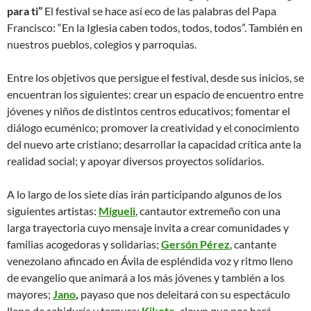
para ti”
El festival se hace así eco de las palabras del Papa
Francisco: “En la Iglesia caben todos, todos, todos”. También en
nuestros pueblos, colegios y parroquias.
Entre los objetivos que persigue el festival, desde sus inicios, se
encuentran los siguientes: crear un espacio de encuentro entre
jóvenes y niños de distintos centros educativos; fomentar el
diálogo ecuménico; promover la creatividad y el conocimiento
del nuevo arte cristiano; desarrollar la capacidad crítica ante la
realidad social; y apoyar diversos proyectos solidarios.
A lo largo de los siete días irán participando algunos de los
siguientes artistas:
Migueli
, cantautor extremeño con una
larga trayectoria cuyo mensaje invita a crear comunidades y
familias acogedoras y solidarias;
Gersón Pérez
, cantante
venezolano afincado en Ávila de espléndida voz y ritmo lleno
de evangelio que animará a los más jóvenes y también a los
mayores;
Jano
,
payaso que nos deleitará con su espectáculo
lleno de sabiduría y ternura;
Kikote
,
clown que nos hará