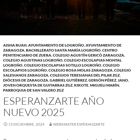
AISHA RUAH
,
AYUNTAMIENTO DE LOGROÑO
,
AYUNTAMIENTO DE
ZARAGOZA
,
BACHILLERATO SANTA MARÍA LOGROÑO
,
CENTRO
PENITENCIARIO DE ZUERA
,
COLEGIO AGUSTÍN GERICÓ ZARAGOZA
,
COLEGIO AGUSTINAS LOGROÑO
,
COLEGIO ESCOLAPIAS MONTAL
LOGROÑO
,
COLEGIO ESCOLAPIAS SOTILLO LOGROÑO
,
COLEGIO
ESCOLAPIOS LOGROÑO
,
COLEGIO ROSA MOLAS ZARAGOZA
,
COLEGIO
SALESIANOS ZARAGOZA
,
COLEGIOS TERESIANAS DEL PILAR ZGZ
,
DIÓCESIS DE ZARAGOZA
,
GABRIEL GUTIÉRREZ
,
GERSÓN PÉREZ
,
JANO
,
JOVEN ORQUESTA DE GUITARRAS ZGZ
,
KIKOTE
,
MIGUELI MARÍN
,
PARROQUIA DE SAN VALERO ZGZ
ESPERANZARTE AÑO
NUEVO 2025
15 DICIEMBRE, 2024
WEBMASTER ESPERANZARTE