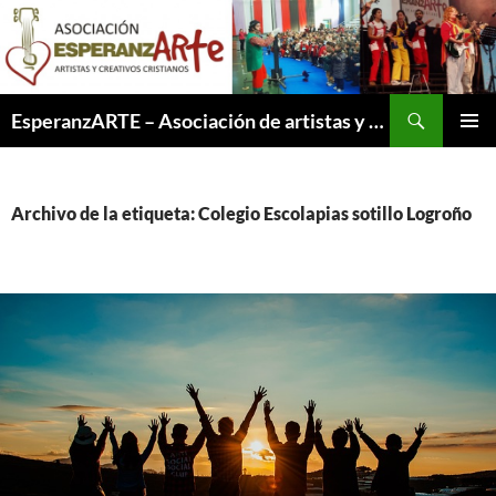
Saltar
al
contenido
Buscar
EsperanzARTE – Asociación de artistas y creativos cristianos
MENÚ
PRINCI
Archivo de la etiqueta: Colegio Escolapias sotillo Logroño