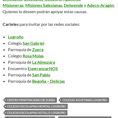
Misioneras
;
Misiones Salesianas
,
Delwende
y
Adeco-Aragón
.
Quienes lo deseen podrán apoyar estas causas.
Carteles
para invitar por las redes sociales:
Logroño
Colegio
San Gabriel
Parroquia de
Zuera
Colegio
Rosa Molas
Parroquia de
La Almozara
Encuentro
EsperanzarNOS
Parroquia de
San Pablo
Parroquia de
Begoña – Delicias
CENTRO PENITENCIARIO DE ZUERA
COLEGIO AGUSTINAS LOGROÑO
COLEGIO ESCOLAPIAS MONTAL LOGROÑO
COLEGIO ESCOLAPIAS SOTILLO LOGROÑO