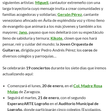
siguientes artistas:
Migueli
, cantautor extremeño con una
larga trayectoria cuyo mensaje invita a crear comunidades y
familias acogedoras y solidarias;
Gersón Pérez
, cantante
venezolano afincado en Ávila de espléndida voz y ritmo lleno
de evangelio que animará a los más jóvenes y también a los
mayores;
Jano
,
payaso que nos deleitará con su espectáculo
lleno de sabiduría y ternura;
Kikote
,
clown que nos hará
pensar, reír y cuidar del mundo; la
Joven Orquesta de
Guitarras
, dirigida por Pedro Andrés Pérez; los
coros
de
diversos colegios y parroquias…
Se celebrarán
19 conciertos
durante los siete días que iremos
actualizando aquí:
Comenzará el lunes,
20 de enero
, en el
Col. Madre Rosa
Molas
de Zaragoza.
Seguirá el martes,
21 de enero
, con el segundo
EsperanzARTE Logroño
en el
Auditorio Municipal de
Logroño,
donde participarán cinco colegios (Escolapios,