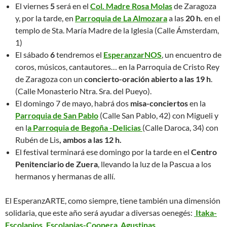
El viernes
5
será en el
Col. Madre Rosa Molas
de Zaragoza
y, por la tarde, en
Parroquia de La Almozara
a las
20 h.
en el
templo de Sta. María Madre de la Iglesia (Calle Ámsterdam,
1)
El sábado
6
tendremos el
EsperanzarNOS
, un encuentro de
coros, músicos, cantautores… en la Parroquia de Cristo Rey
de Zaragoza con un
concierto-oración abierto a las 19 h
.
(Calle Monasterio Ntra. Sra. del Pueyo).
El domingo 7 de mayo, habrá dos
misa-conciertos
en la
Parroquia de San Pablo
(Calle San Pablo, 42) con Migueli y
en l
a Parroquia de Begoña -Delicias
(Calle Daroca, 34) con
Rubén de Lis
, ambos a las 12 h.
El festival terminará ese domingo por la tarde en el
Centro
Penitenciario de Zuera
, llevando la luz de la Pascua a los
hermanos y hermanas de allí.
El EsperanzARTE, como siempre, tiene también una dimensión
solidaria, que este año será ayudar a diversas oenegés:
Itaka-
Escolapios,
Escolapias-Coopera
,
Agustinas