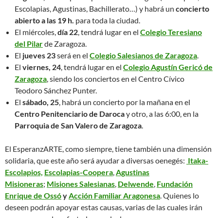
Escolapias, Agustinas, Bachillerato…) y habrá un
concierto
abierto a las 19 h.
para toda la ciudad.
El miércoles,
día 22
, tendrá lugar en el
Colegio Teresiano
del Pilar
de Zaragoza.
El
jueves 23
será en el
Colegio Salesianos de Zaragoza
.
El
viernes, 24
, tendrá lugar en el
Colegio Agustín Gericó de
Zaragoza
, siendo los conciertos en el Centro Cívico
Teodoro Sánchez Punter.
El
sábado, 25
, habrá un concierto por la mañana en el
Centro Penitenciario de Daroca
y otro, a las 6:00, en la
Parroquia de San Valero de Zaragoza
.
El EsperanzARTE, como siempre, tiene también una dimensión
solidaria, que este año será ayudar a diversas oenegés:
Itaka-
Escolapios,
Escolapias-Coopera
,
Agustinas
Misioneras
;
Misiones Salesianas
,
Delwende
,
Fundación
Enrique de Ossó
y
Acción Familiar Aragonesa
. Quienes lo
deseen podrán apoyar estas causas, varias de las cuales irán