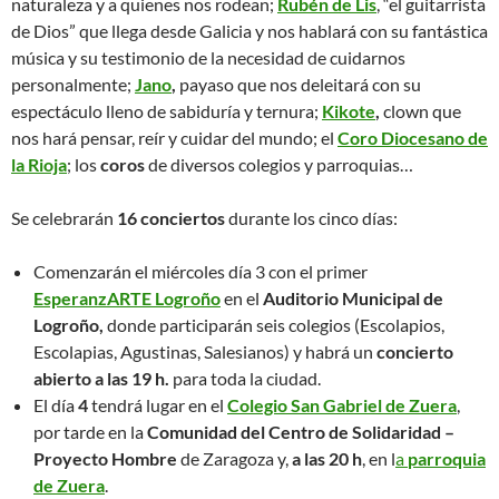
naturaleza y a quienes nos rodean;
Rubén de Lis
, “el guitarrista
de Dios” que llega desde Galicia y nos hablará con su fantástica
música y su testimonio de la necesidad de cuidarnos
personalmente;
Jano
,
payaso que nos deleitará con su
espectáculo lleno de sabiduría y ternura;
Kikote
,
clown que
nos hará pensar, reír y cuidar del mundo; el
Coro Diocesano de
la Rioja
; los
coros
de diversos colegios y parroquias…
Se celebrarán
16 conciertos
durante los cinco días:
Comenzarán el miércoles día 3 con el primer
EsperanzARTE Logroño
en el
Auditorio Municipal de
Logroño,
donde participarán seis colegios (Escolapios,
Escolapias, Agustinas, Salesianos) y habrá un
concierto
abierto a las 19 h.
para toda la ciudad.
El día
4
tendrá lugar en el
Colegio San Gabriel de Zuera
,
por tarde en la
Comunidad del Centro de Solidaridad –
Proyecto Hombre
de Zaragoza y,
a las 20 h
, en l
a
parroquia
de Zuera
.