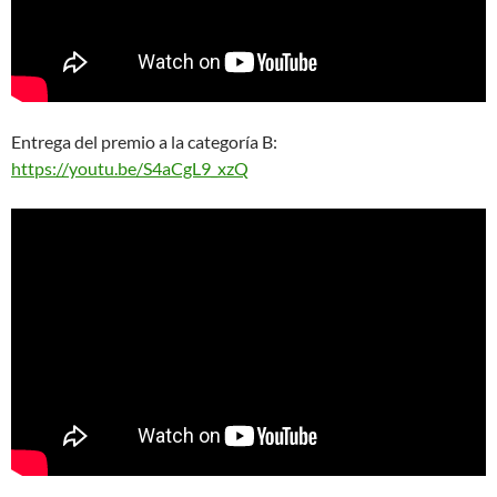
Entrega del premio a la categoría B:
https://youtu.be/S4aCgL9_xzQ