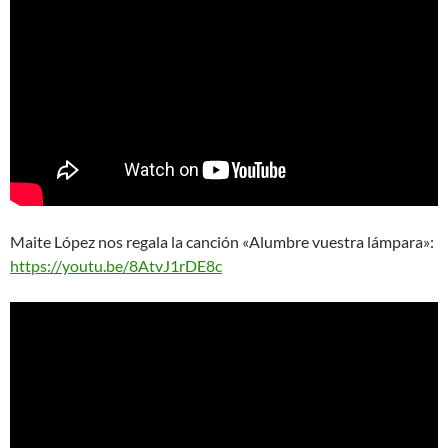
Maite López nos regala la canción «Alumbre vuestra lámpara»:
https://youtu.be/8AtvJ1rDE8c