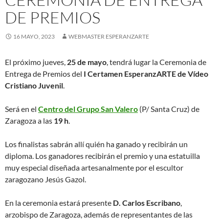
DE PREMIOS
16 MAYO, 2023
WEBMASTER ESPERANZARTE
El próximo jueves,
25 de mayo
, tendrá lugar la Ceremonia de
Entrega de Premios del
I Certamen EsperanzARTE de Vídeo
Cristiano Juvenil
.
Será en el
Centro
d
e
l
G
r
u
p
o
San Valero
(P/ Santa Cruz) de
Zaragoza a las
19 h
.
Los finalistas sabrán allí quién ha ganado y recibirán un
diploma. Los ganadores recibirán el premio y una estatuilla
muy especial diseñada artesanalmente por el escultor
zaragozano Jesús Gazol.
En la ceremonia estará presente
D. Carlos Escribano
,
arzobispo de Zaragoza, además de representantes de las