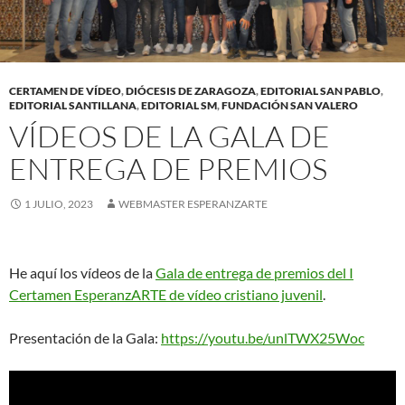
CERTAMEN DE VÍDEO
,
DIÓCESIS DE ZARAGOZA
,
EDITORIAL SAN PABLO
,
EDITORIAL SANTILLANA
,
EDITORIAL SM
,
FUNDACIÓN SAN VALERO
VÍDEOS DE LA GALA DE
ENTREGA DE PREMIOS
1 JULIO, 2023
WEBMASTER ESPERANZARTE
He aquí los vídeos de la
Gala de entrega de premios del I
Certamen EsperanzARTE de vídeo cristiano juvenil
.
Presentación de la Gala:
https://youtu.be/unlTWX25Woc