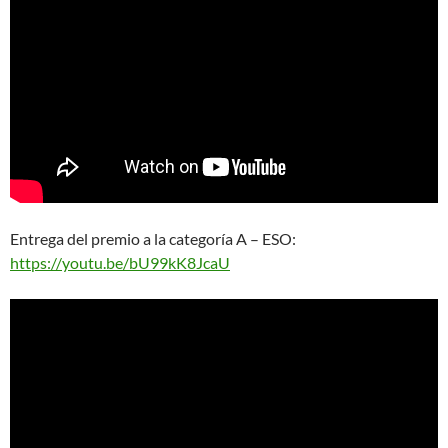
Entrega del premio a la categoría A – ESO:
https://youtu.be/bU99kK8JcaU