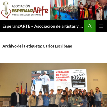
Saltar
al
contenido
Buscar
EsperanzARTE – Asociación de artistas y creativos cristianos
MENÚ
PRINCI
Archivo de la etiqueta: Carlos Escribano