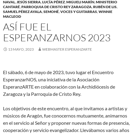
NAVAL
,
JESÚS SIERRA
,
LUCÍA PÉREZ
,
MIGUELI MARÍN
,
MINISTERIO
CANTARÉ
,
PARROQUIA DE CRISTO REY ZARAGOZA
,
RUBÉN DE LIS
,
SAMUEL PÉREZ AYALA
,
SEMOHÉ
,
VOCES Y GUITARRAS
,
WINNIE
MACLEOD
ASÍ FUE EL
ESPERANZARNOS 2023
13 MAYO, 2023
WEBMASTER ESPERANZARTE
El sábado, 6 de mayo de 2023, tuvo lugar el Encuentro
EsperanzarNOS, una iniciativa de la Asociación
EsperanzARTE en colaboración con la Archidiócesis de
Zaragoza y la Parroquia de Cristo Rey.
Los objetivos de este encuentro, al que invitamos a artistas y
músicos de Aragón, fue conocernos mutuamente, animarnos
en el servicio al Señor y proponer nuevas formas de presencia,
cooperación y servicio evangelizador. Llevábamos varios años