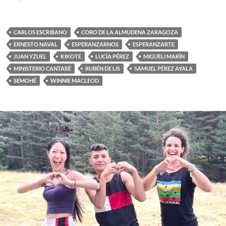
CARLOS ESCRIBANO
CORO DE LA ALMUDENA ZARAGOZA
ERNESTO NAVAL
ESPERANZARNOS
ESPERANZARTE
JUAN YZUEL
KIKOTE
LUCÍA PÉREZ
MIGUELI MARÍN
MINISTERIO CANTARÉ
RUBÉN DE LIS
SAMUEL PÉREZ AYALA
SEMOHÉ
WINNIE MACLEOD