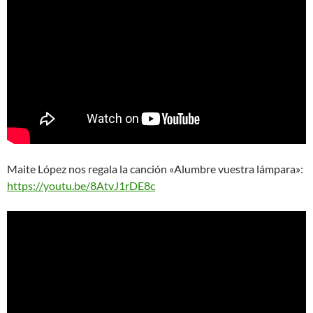
Maite López nos regala la canción «Alumbre vuestra lámpara»:
https://youtu.be/8AtvJ1rDE8c