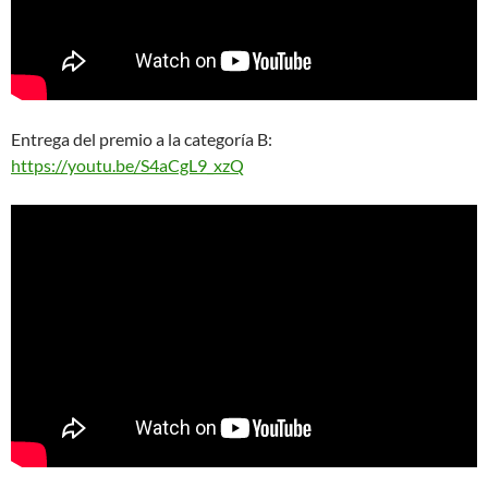
Entrega del premio a la categoría B:
https://youtu.be/S4aCgL9_xzQ