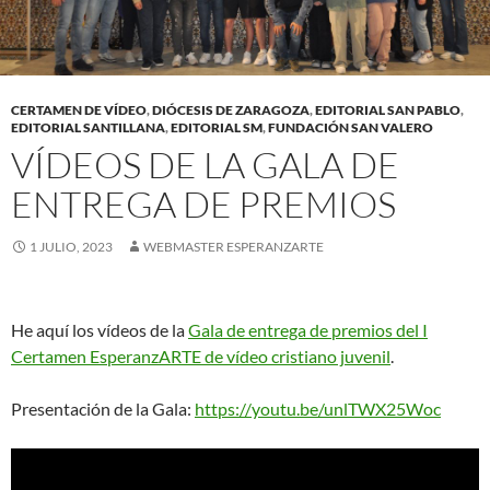
CERTAMEN DE VÍDEO
,
DIÓCESIS DE ZARAGOZA
,
EDITORIAL SAN PABLO
,
EDITORIAL SANTILLANA
,
EDITORIAL SM
,
FUNDACIÓN SAN VALERO
VÍDEOS DE LA GALA DE
ENTREGA DE PREMIOS
1 JULIO, 2023
WEBMASTER ESPERANZARTE
He aquí los vídeos de la
Gala de entrega de premios del I
Certamen EsperanzARTE de vídeo cristiano juvenil
.
Presentación de la Gala:
https://youtu.be/unlTWX25Woc