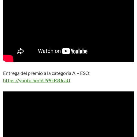
Entrega del premio a la categoría A – ESO:
https://youtu.be/bU99kK8JcaU