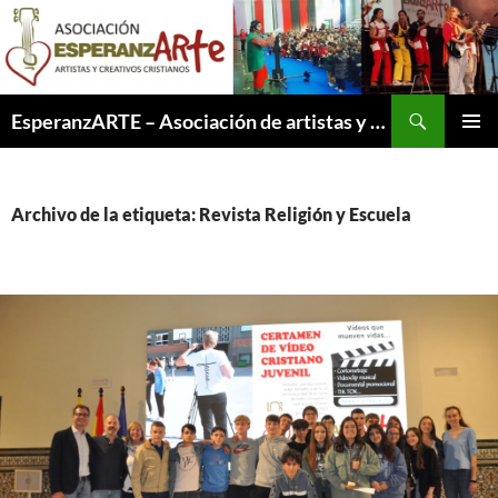
Saltar
al
contenido
Buscar
EsperanzARTE – Asociación de artistas y creativos cristianos
MENÚ
PRINCI
Archivo de la etiqueta: Revista Religión y Escuela