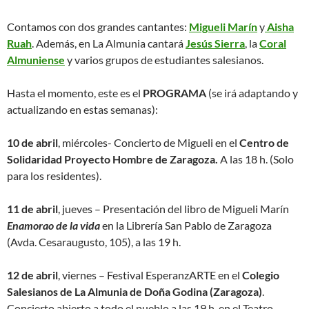
Contamos con dos grandes cantantes:
Migueli Marín
y
Aisha
Ruah
. Además, en La Almunia cantará
Jesús Sierra
, la
Coral
Almuniense
y varios grupos de estudiantes salesianos.
Hasta el momento, este es el
PROGRAMA
(se irá adaptando y
actualizando en estas semanas):
10 de abril
, miércoles- Concierto de Migueli en el
Centro de
Solidaridad Proyecto Hombre de Zaragoza.
A las 18 h. (Solo
para los residentes).
11 de abril
, jueves – Presentación del libro de Migueli Marín
Enamorao de la vida
en la Librería San Pablo de Zaragoza
(Avda. Cesaraugusto, 105), a las 19 h.
12 de abril
, viernes – Festival EsperanzARTE en el
Colegio
Salesianos de La Almunia de Doña Godina (Zaragoza)
.
Concierto abierto a todo el pueblo a las 19 h. en el Teatro