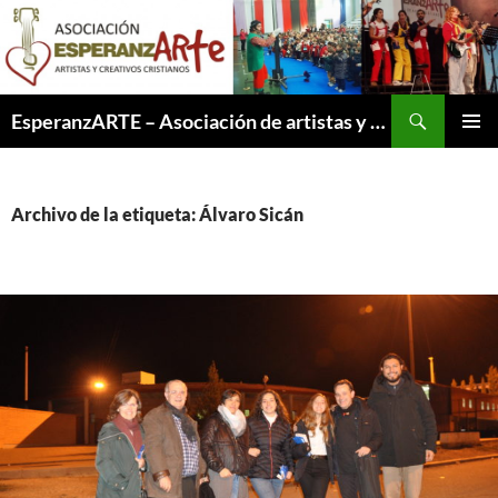
Saltar
al
contenido
Buscar
EsperanzARTE – Asociación de artistas y creativos cristianos
MENÚ
PRINCI
Archivo de la etiqueta: Álvaro Sicán