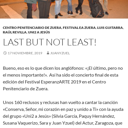
CENTRO PENITENCIARIO DE ZUERA
,
FESTIVAL EA ZUERA
,
LUIS GUITARRA
,
RAÚL REVILLA
,
UNI2 A JESÚS
LAST BUT NOT LEAST!
17 NOVIEMBRE, 2019
JUANYZUEL
Bueno, eso es lo que dicen los anglófonos: «¡El último, pero no
el menos importante!». Así ha sido el concierto final de esta
edición del Festival EsperanzARTE 2019 en el Centro
Penitenciario de Zuera.
Unos 160 reclusos y reclusas han vuelto a cantar la canción
«Conserva, Señor, mi corazón en paz y unido a Ti» con la ayuda
del grupo «Uni2 a Jesús» (Silvia García, Paquy Hernández,
Susana Vaquerizo, Sara y Juan Yzuel) del Actur, Zaragoza, que