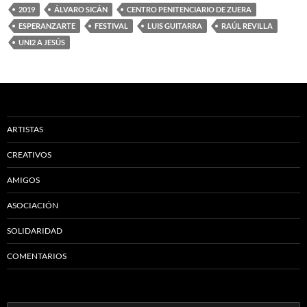
2019
ÁLVARO SICÁN
CENTRO PENITENCIARIO DE ZUERA
ESPERANZARTE
FESTIVAL
LUIS GUITARRA
RAÚL REVILLA
UNI2 A JESÚS
ARTISTAS
CREATIVOS
AMIGOS
ASOCIACIÓN
SOLIDARIDAD
COMENTARIOS