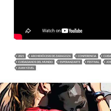
2021
ARCHIDIÓCESIS DE ZARAGOZA
CONFERENCIA
CUID
CUIDADANOS DEL MUNDO
ESPERANZARTE
FESTIVAL
JO
JUAN YZUEL