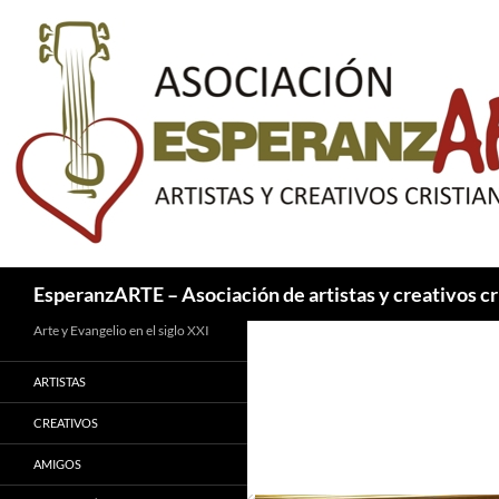
Saltar
al
contenido
Buscar
EsperanzARTE – Asociación de artistas y creativos cr
Arte y Evangelio en el siglo XXI
ARTISTAS
CREATIVOS
AMIGOS