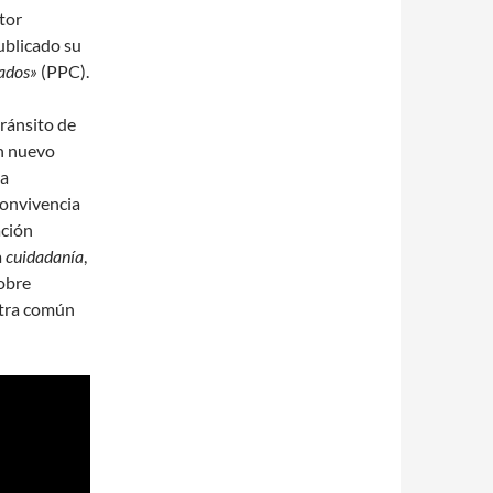
itor
ublicado su
dados»
(PPC).
tránsito de
un nuevo
ia
convivencia
ación
a
cuidadanía
,
obre
stra común