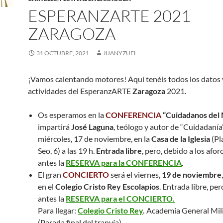
ESPERANZARTE 2021
ZARAGOZA
31 OCTUBRE, 2021
JUANYZUEL
¡Vamos calentando motores! Aquí tenéis todos los datos 
actividades del EsperanzARTE
Zaragoza
2021.
Os esperamos en la
CONFERENCIA
“Cuidadanos del
impartirá
José Laguna
, teólogo y autor de “Cuidadanía
miércoles, 17 de noviembre, en la
Casa de la Iglesia
(Pl
Seo, 6) a las 19 h.
Entrada libre
, pero, debido a los afor
antes la
RESERVA para la CONFERENCIA
.
El gran
CONCIERTO
será el viernes,
19 de noviembre
en el
Colegio Cristo Rey Escolapios
. Entrada libre, pe
antes la
RESERVA para el CONCIERTO.
Para llegar:
Colegio Cristo Rey
.
Academia General Milit
(Parada final del tranvía).