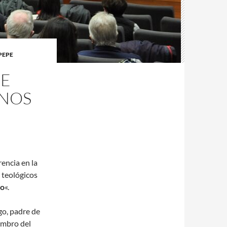
PEPE
DE
ANOS
encia en la
 teológicos
do
«.
go, padre de
embro del