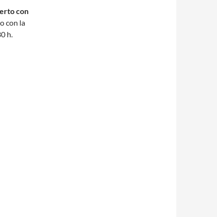
erto con
o con la
30 h.