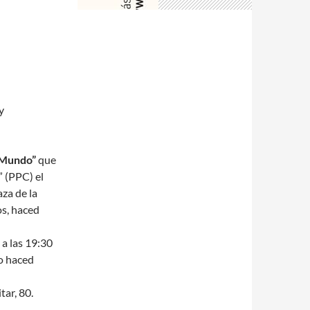
y
 Mundo”
que
” (PPC) el
aza de la
os, haced
, a las 19:30
ro haced
ar, 80.