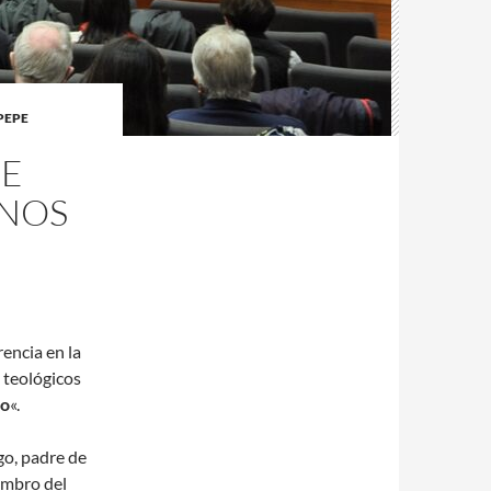
PEPE
DE
ANOS
encia en la
 teológicos
do
«.
go, padre de
embro del