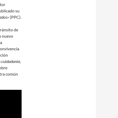
itor
ublicado su
dados»
(PPC).
tránsito de
un nuevo
ia
convivencia
ación
a
cuidadanía
,
obre
stra común