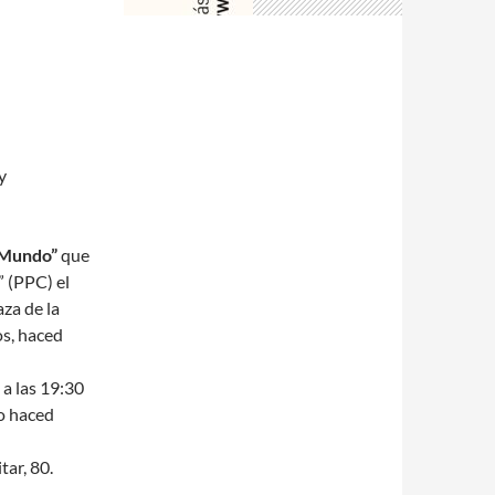
y
 Mundo”
que
” (PPC) el
aza de la
os, haced
, a las 19:30
ro haced
ar, 80.