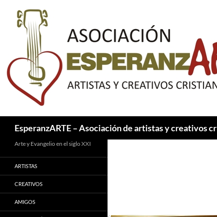
Saltar
al
contenido
Buscar
EsperanzARTE – Asociación de artistas y creativos cr
Arte y Evangelio en el siglo XXI
ARTISTAS
CREATIVOS
AMIGOS