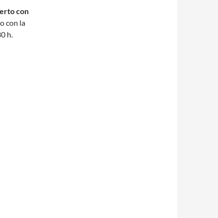
erto con
o con la
30 h.