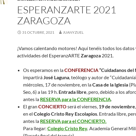
ESPERANZARTE 2021
ZARAGOZA
31 OCTUBRE, 2021
JUANYZUEL
¡Vamos calentando motores! Aquí tenéis todos los datos 
actividades del EsperanzARTE
Zaragoza
2021.
Os esperamos en la
CONFERENCIA
“Cuidadanos del
impartirá
José Laguna
, teólogo y autor de “Cuidadanía
miércoles, 17 de noviembre, en la
Casa de la Iglesia
(Pl
Seo, 6) a las 19 h.
Entrada libre
, pero, debido a los afor
antes la
RESERVA para la CONFERENCIA
.
El gran
CONCIERTO
será el viernes,
19 de noviembre
en el
Colegio Cristo Rey Escolapios
. Entrada libre, pe
antes la
RESERVA para el CONCIERTO.
Para llegar:
Colegio Cristo Rey
.
Academia General Milit
(Parada final del tranvía).