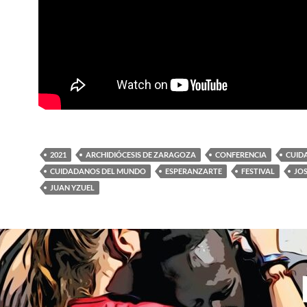
2021
ARCHIDIÓCESIS DE ZARAGOZA
CONFERENCIA
CUID
CUIDADANOS DEL MUNDO
ESPERANZARTE
FESTIVAL
JO
JUAN YZUEL