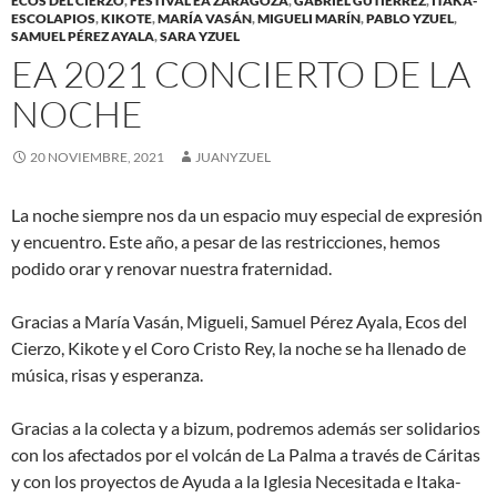
ECOS DEL CIERZO
,
FESTIVAL EA ZARAGOZA
,
GABRIEL GUTIÉRREZ
,
ITAKA-
ESCOLAPIOS
,
KIKOTE
,
MARÍA VASÁN
,
MIGUELI MARÍN
,
PABLO YZUEL
,
SAMUEL PÉREZ AYALA
,
SARA YZUEL
EA 2021 CONCIERTO DE LA
NOCHE
20 NOVIEMBRE, 2021
JUANYZUEL
La noche siempre nos da un espacio muy especial de expresión
y encuentro. Este año, a pesar de las restricciones, hemos
podido orar y renovar nuestra fraternidad.
Gracias a María Vasán, Migueli, Samuel Pérez Ayala, Ecos del
Cierzo, Kikote y el Coro Cristo Rey, la noche se ha llenado de
música, risas y esperanza.
Gracias a la colecta y a bizum, podremos además ser solidarios
con los afectados por el volcán de La Palma a través de Cáritas
y con los proyectos de Ayuda a la Iglesia Necesitada e Itaka-