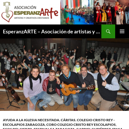
Saltar
al
contenido
Buscar
EsperanzARTE – Asociación de artistas y creativos cristianos
MENÚ
PRINCI
AYUDA A LA IGLESIA NECESITADA
,
CÁRITAS
,
COLEGIO CRISTO REY -
ESCOLAPIOS ZARAGOZA
,
CORO COLEGIO CRISTO REY ESCOLAPIOS
,