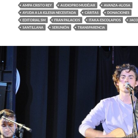
AMPA CRISTO REY
AUDIOPRO MUDÉJAR
AVANZA-ALOSA
AYUDA A LA IGLESIA NECESITADA
CÁRITAS
DONACIONES
EDITORIAL SM
FRAN PALACIOS
ITAKA-ESCOLAPIOS
JACO
SANTILLANA
SERUNIÓN
TRANSPARENCIA