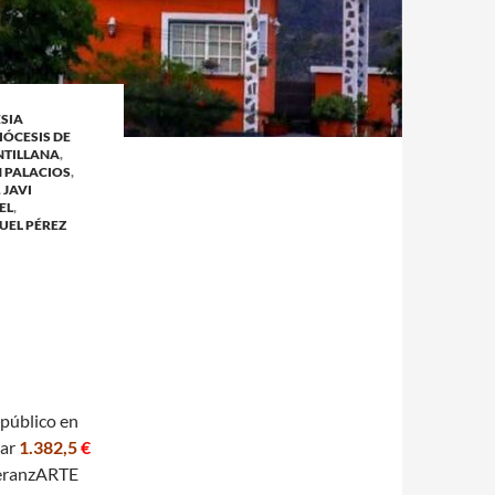
ESIA
IÓCESIS DE
NTILLANA
,
 PALACIOS
,
,
JAVI
EL
,
UEL PÉREZ
S
 público en
gar
1.382,5
€
peranzARTE