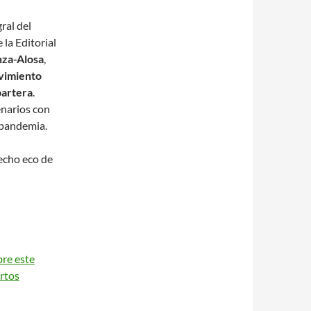
ral del
 la Editorial
za-Alosa
,
imiento
partera
.
enarios con
 pandemia.
echo eco de
bre este
rtos