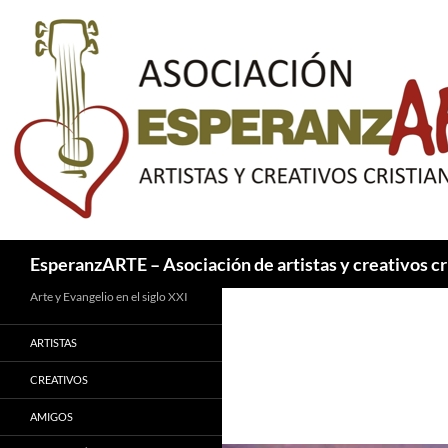
Saltar
al
contenido
Buscar
EsperanzARTE – Asociación de artistas y creativos cr
Arte y Evangelio en el siglo XXI
ARTISTAS
CREATIVOS
AMIGOS