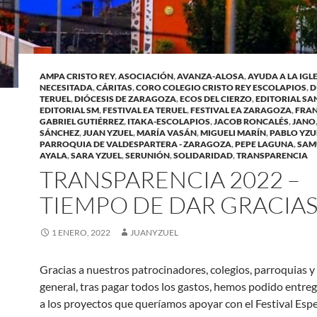
AMPA CRISTO REY
,
ASOCIACIÓN
,
AVANZA-ALOSA
,
AYUDA A LA IGL
NECESITADA
,
CÁRITAS
,
CORO COLEGIO CRISTO REY ESCOLAPIOS
,
D
TERUEL
,
DIÓCESIS DE ZARAGOZA
,
ECOS DEL CIERZO
,
EDITORIAL SA
EDITORIAL SM
,
FESTIVAL EA TERUEL
,
FESTIVAL EA ZARAGOZA
,
FRAN
GABRIEL GUTIÉRREZ
,
ITAKA-ESCOLAPIOS
,
JACOB RONCALÉS
,
JANO
SÁNCHEZ
,
JUAN YZUEL
,
MARÍA VASÁN
,
MIGUELI MARÍN
,
PABLO YZU
PARROQUIA DE VALDESPARTERA - ZARAGOZA
,
PEPE LAGUNA
,
SAM
AYALA
,
SARA YZUEL
,
SERUNIÓN
,
SOLIDARIDAD
,
TRANSPARENCIA
TRANSPARENCIA 2022 –
TIEMPO DE DAR GRACIA
1 ENERO, 2022
JUANYZUEL
Gracias a nuestros patrocinadores, colegios, parroquias y
general, tras pagar todos los gastos, hemos podido entre
a los proyectos que queríamos apoyar con el Festival Es