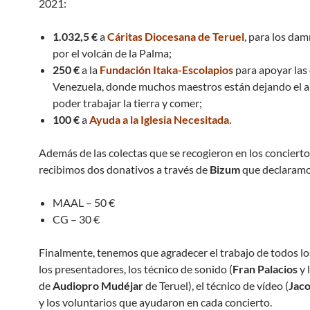
2021:
1.032,5 €
a
Cáritas Diocesana de Teruel
, para los dam
por el volcán de la Palma;
250 €
a la
Fundación Itaka-Escolapios
para apoyar las
Venezuela, donde muchos maestros están dejando el a
poder trabajar la tierra y comer;
100 €
a
Ayuda a la Iglesia Necesitada
.
Además de las colectas que se recogieron en los concierto
recibimos dos donativos a través de
Bizum
que declaramo
MAAL – 50 €
CG – 30 €
Finalmente, tenemos que agradecer el trabajo de todos los
los presentadores, los técnico de sonido (
Fran Palacios
y 
de
Audiopro Mudéjar
de Teruel), el técnico de vídeo (
Jaco
y los voluntarios que ayudaron en cada concierto.