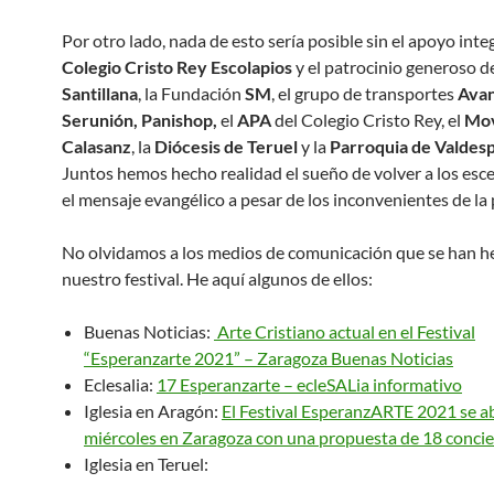
Por otro lado, nada de esto sería posible sin el apoyo integ
Colegio Cristo Rey Escolapios
y el patrocinio generoso de
Santillana
, la Fundación
SM
, el grupo de transportes
Avan
Serunión, Panishop,
el
APA
del Colegio Cristo Rey, el
Mov
Calasanz
, la
Diócesis de Teruel
y la
Parroquia de Valdes
Juntos hemos hecho realidad el sueño de volver a los esc
el mensaje evangélico a pesar de los inconvenientes de la
No olvidamos a los medios de comunicación que se han h
nuestro festival. He aquí algunos de ellos:
Buenas Noticias:
Arte Cristiano actual en el Festival
“Esperanzarte 2021” – Zaragoza Buenas Noticias
Eclesalia:
17 Esperanzarte – ecleSALia informativo
Iglesia en Aragón:
El Festival EsperanzARTE 2021 se a
miércoles en Zaragoza con una propuesta de 18 concie
Iglesia en Teruel: