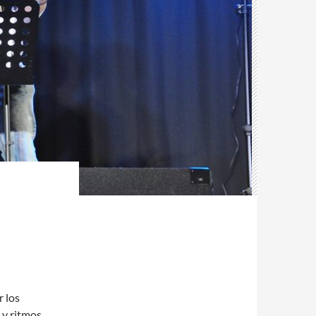
 los
 y ritmos