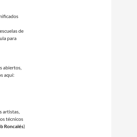
nificados
 escuelas de
ula para
s abiertos,
s aquí:
 artistas,
los técnicos
b Roncalés
)