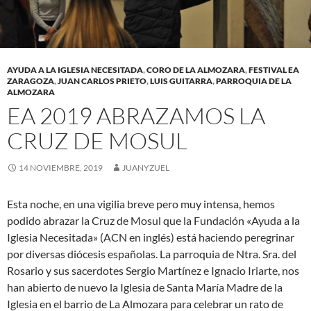
AYUDA A LA IGLESIA NECESITADA
,
CORO DE LA ALMOZARA
,
FESTIVAL EA
ZARAGOZA
,
JUAN CARLOS PRIETO
,
LUIS GUITARRA
,
PARROQUIA DE LA
ALMOZARA
EA 2019 ABRAZAMOS LA
CRUZ DE MOSUL
14 NOVIEMBRE, 2019
JUANYZUEL
Esta noche, en una vigilia breve pero muy intensa, hemos
podido abrazar la Cruz de Mosul que la Fundación «Ayuda a la
Iglesia Necesitada» (ACN en inglés) está haciendo peregrinar
por diversas diócesis españolas. La parroquia de Ntra. Sra. del
Rosario y sus sacerdotes Sergio Martínez e Ignacio Iriarte, nos
han abierto de nuevo la Iglesia de Santa María Madre de la
Iglesia en el barrio de La Almozara para celebrar un rato de