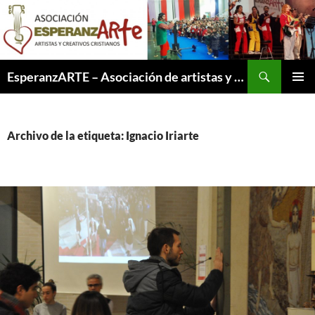
Saltar
al
contenido
Buscar
EsperanzARTE – Asociación de artistas y creativos cristianos
MENÚ
PRINCI
Archivo de la etiqueta: Ignacio Iriarte