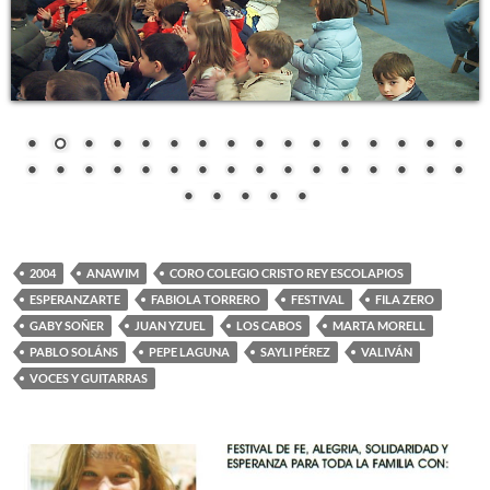
2004
ANAWIM
CORO COLEGIO CRISTO REY ESCOLAPIOS
ESPERANZARTE
FABIOLA TORRERO
FESTIVAL
FILA ZERO
GABY SOÑER
JUAN YZUEL
LOS CABOS
MARTA MORELL
PABLO SOLÁNS
PEPE LAGUNA
SAYLI PÉREZ
VALIVÁN
VOCES Y GUITARRAS