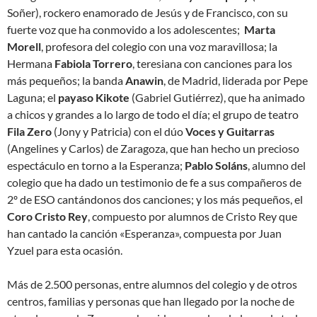
Soñer), rockero enamorado de Jesús y de Francisco, con su
fuerte voz que ha conmovido a los adolescentes;
Marta
Morell
, profesora del colegio con una voz maravillosa; la
Hermana
Fabiola Torrero
, teresiana con canciones para los
más pequeños; la banda
Anawin
, de Madrid, liderada por Pepe
Laguna; el
payaso Kikote
(Gabriel Gutiérrez), que ha animado
a chicos y grandes a lo largo de todo el día; el grupo de teatro
Fila Zero
(Jony y Patricia) con el dúo
Voces y Guitarras
(Angelines y Carlos) de Zaragoza, que han hecho un precioso
espectáculo en torno a la Esperanza;
Pablo Soláns
, alumno del
colegio que ha dado un testimonio de fe a sus compañeros de
2º de ESO cantándonos dos canciones; y los más pequeños, el
Coro Cristo Rey
, compuesto por alumnos de Cristo Rey que
han cantado la canción «Esperanza», compuesta por Juan
Yzuel para esta ocasión.
Más de 2.500 personas, entre alumnos del colegio y de otros
centros, familias y personas que han llegado por la noche de