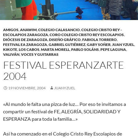
AMIGOS
,
ANAWIM
,
COLEGIO CALASANCIO
,
COLEGIO CRISTO REY -
ESCOLAPIOS ZARAGOZA
,
CORO COLEGIO CRISTO REY ESCOLAPIOS
,
DIÓCESIS DE ZARAGOZA
,
DISEÑO GRÁFICO
,
FABIOLA TORRERO
,
FESTIVAL EA ZARAGOZA
,
GABRIEL GUTIÉRREZ
,
GABY SOÑER
,
JUAN YZUEL
,
KIKOTE
,
LOS CABOS
,
MARTA MORELL
,
PABLO SOLÁNS
,
PEPE LAGUNA
,
VALIVÁN
,
VOCES Y GUITARRAS
FESTIVAL ESPERANZARTE
2004
19 NOVIEMBRE, 2004
JUANYZUEL
«Al mundo le falta una pizca de luz… Por eso te invitamos a
compartir un festival de FE, ALEGRÍA, SOLIDARIDAD Y
ESPERANZA para toda la familia…»
Así ha comenzado en el Colegio Cristo Rey Escolapios de