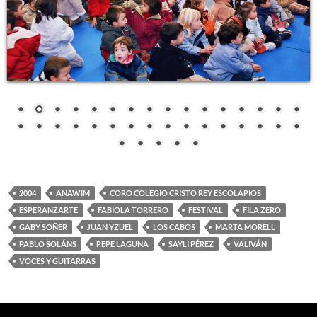
2004
ANAWIM
CORO COLEGIO CRISTO REY ESCOLAPIOS
ESPERANZARTE
FABIOLA TORRERO
FESTIVAL
FILA ZERO
GABY SOÑER
JUAN YZUEL
LOS CABOS
MARTA MORELL
PABLO SOLÁNS
PEPE LAGUNA
SAYLI PÉREZ
VALIVÁN
VOCES Y GUITARRAS