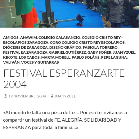
AMIGOS
,
ANAWIM
,
COLEGIO CALASANCIO
,
COLEGIO CRISTO REY -
ESCOLAPIOS ZARAGOZA
,
CORO COLEGIO CRISTO REY ESCOLAPIOS
,
DIÓCESIS DE ZARAGOZA
,
DISEÑO GRÁFICO
,
FABIOLA TORRERO
,
FESTIVAL EA ZARAGOZA
,
GABRIEL GUTIÉRREZ
,
GABY SOÑER
,
JUAN YZUEL
,
KIKOTE
,
LOS CABOS
,
MARTA MORELL
,
PABLO SOLÁNS
,
PEPE LAGUNA
,
VALIVÁN
,
VOCES Y GUITARRAS
FESTIVAL ESPERANZARTE
2004
19 NOVIEMBRE, 2004
JUANYZUEL
«Al mundo le falta una pizca de luz… Por eso te invitamos a
compartir un festival de FE, ALEGRÍA, SOLIDARIDAD Y
ESPERANZA para toda la familia…»