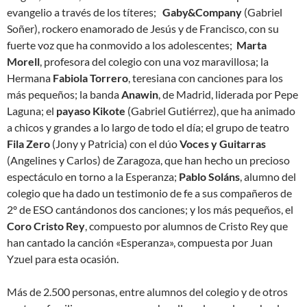
evangelio a través de los títeres;
Gaby&Company
(Gabriel
Soñer), rockero enamorado de Jesús y de Francisco, con su
fuerte voz que ha conmovido a los adolescentes;
Marta
Morell
, profesora del colegio con una voz maravillosa; la
Hermana
Fabiola Torrero
, teresiana con canciones para los
más pequeños; la banda
Anawin
, de Madrid, liderada por Pepe
Laguna; el
payaso Kikote
(Gabriel Gutiérrez), que ha animado
a chicos y grandes a lo largo de todo el día; el grupo de teatro
Fila Zero
(Jony y Patricia) con el dúo
Voces y Guitarras
(Angelines y Carlos) de Zaragoza, que han hecho un precioso
espectáculo en torno a la Esperanza;
Pablo Soláns
, alumno del
colegio que ha dado un testimonio de fe a sus compañeros de
2º de ESO cantándonos dos canciones; y los más pequeños, el
Coro Cristo Rey
, compuesto por alumnos de Cristo Rey que
han cantado la canción «Esperanza», compuesta por Juan
Yzuel para esta ocasión.
Más de 2.500 personas, entre alumnos del colegio y de otros