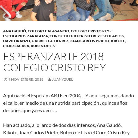
ANA GAUDÓ
,
COLEGIO CALASANCIO
,
COLEGIO CRISTO REY -
ESCOLAPIOS ZARAGOZA
,
CORO COLEGIO CRISTO REY ESCOLAPIOS
,
DAVID IRANZO
,
GABRIEL GUTIÉRREZ
,
JUAN CARLOS PRIETO
,
KIKOTE
,
PILAR LACASA
,
RUBÉN DE LIS
ESPERANZARTE 2018
COLEGIO CRISTO REY
9 NOVIEMBRE, 2018
JUANYZUEL
Aquí nació el EsperanzARTE en 2004… Y aquí seguimos dando
el callo, en medio de una nutrida participación , quince años
después, que ya es decir…
Han actuado, a lo lardo de dos días intensos, Ana Gaudó,
Kikote, Juan Carlos Prieto, Rubén de Lis y el Coro Cristo Rey.