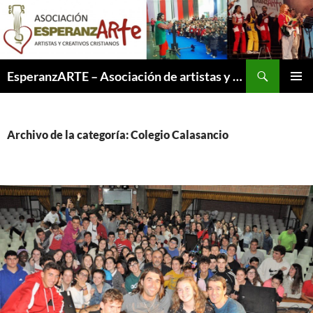
Saltar
al
contenido
Buscar
EsperanzARTE – Asociación de artistas y creativos cristianos
MENÚ
PRINCI
Archivo de la categoría: Colegio Calasancio