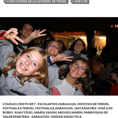
CORO JUVENIL DE LA CATEDRAL DE TERUEL
JOSÉ LUIS
COLEGIO CRISTO REY - ESCOLAPIOS ZARAGOZA
,
DIÓCESIS DE TERUEL
,
FESTIVAL EA TERUEL
,
FESTIVAL EA ZARAGOZA
,
JAVI SÁNCHEZ
,
JOSÉ LUIS
RUBIO
,
JUAN YZUEL
,
MARÍA VASÁN
,
MIGUELI MARÍN
,
PARROQUIA DE
VALDESPARTERA - ZARAGOZA
,
UNIDAD DIDÁCTICA