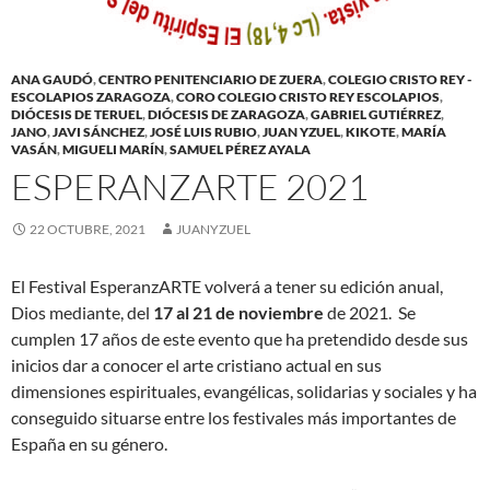
ANA GAUDÓ
,
CENTRO PENITENCIARIO DE ZUERA
,
COLEGIO CRISTO REY -
ESCOLAPIOS ZARAGOZA
,
CORO COLEGIO CRISTO REY ESCOLAPIOS
,
DIÓCESIS DE TERUEL
,
DIÓCESIS DE ZARAGOZA
,
GABRIEL GUTIÉRREZ
,
JANO
,
JAVI SÁNCHEZ
,
JOSÉ LUIS RUBIO
,
JUAN YZUEL
,
KIKOTE
,
MARÍA
VASÁN
,
MIGUELI MARÍN
,
SAMUEL PÉREZ AYALA
ESPERANZARTE 2021
22 OCTUBRE, 2021
JUANYZUEL
El Festival EsperanzARTE volverá a tener su edición anual,
Dios mediante, del
17 al 21 de noviembre
de 2021. Se
cumplen 17 años de este evento que ha pretendido desde sus
inicios dar a conocer el arte cristiano actual en sus
dimensiones espirituales, evangélicas, solidarias y sociales y ha
conseguido situarse entre los festivales más importantes de
España en su género.