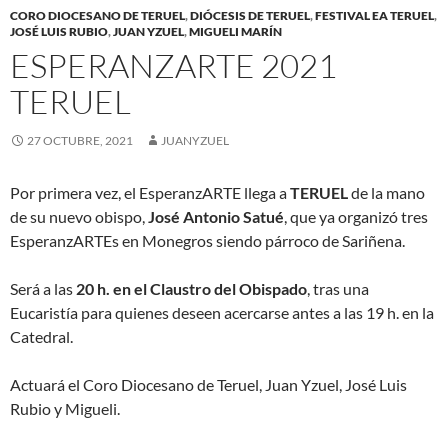
CORO DIOCESANO DE TERUEL
,
DIÓCESIS DE TERUEL
,
FESTIVAL EA TERUEL
,
JOSÉ LUIS RUBIO
,
JUAN YZUEL
,
MIGUELI MARÍN
ESPERANZARTE 2021
TERUEL
27 OCTUBRE, 2021
JUANYZUEL
Por primera vez, el EsperanzARTE llega a
TERUEL
de la mano
de su nuevo obispo,
José Antonio Satué
, que ya organizó tres
EsperanzARTEs en Monegros siendo párroco de Sariñena.
Será a las
20 h. en el Claustro del Obispado
, tras una
Eucaristía para quienes deseen acercarse antes a las 19 h. en la
Catedral.
Actuará el Coro Diocesano de Teruel, Juan Yzuel, José Luis
Rubio y Migueli.