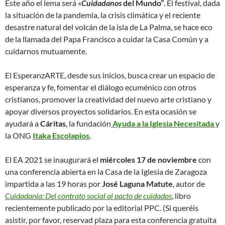
Este año el lema será «
Cuidadanos
del Mundo”
. El festival, dada
la situación de la pandemia, la crisis climática y el reciente
desastre natural del volcán de la isla de La Palma, se hace eco
de la llamada del Papa Francisco a cuidar la Casa Común y a
cuidarnos mutuamente.
El EsperanzARTE, desde sus inicios, busca crear un espacio de
esperanza y fe, fomentar el diálogo ecuménico con otros
cristianos, promover la creatividad del nuevo arte cristiano y
apoyar diversos proyectos solidarios. En esta ocasión se
ayudará a
Cáritas
, la fundación
Ayuda a la Iglesia Necesitada
y
la ONG
Itaka Escolapios
.
El EA 2021 se inaugurará el
miércoles 17 de noviembre
con
una conferencia abierta en la Casa de la Iglesia de Zaragoza
impartida a las 19 horas por
José Laguna
Matute
, autor de
Cuidadanía: Del contrato social al pacto de cuidados
, libro
recientemente publicado por la editorial PPC. (Si queréis
asistir, por favor, reservad plaza para esta conferencia gratuita