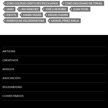
CORO COLEGIO CRISTO REY ESCOLAPIOS
CORO DIOCESANO DE TERUEL
JANO
JAVI SÁNCHEZ
JOSÉ LUIS RUBIO
JUAN YZUEL
KIKOTE
MARÍA VASÁN
MIGUELI MARÍN
PARROQUIA VALDESPARTERA
SAMUEL PÉREZ AYALA
ARTISTAS
CREATIVOS
AMIGOS
ASOCIACIÓN
SOLIDARIDAD
COMENTARIOS