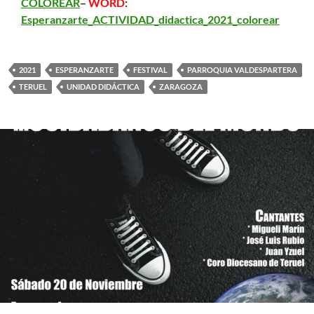
COLOREAR
–
WORD
:
Esperanzarte_ACTIVIDAD_didactica_2021_colorear
2021
ESPERANZARTE
FESTIVAL
PARROQUIA VALDESPARTERA
TERUEL
UNIDAD DIDÁCTICA
ZARAGOZA