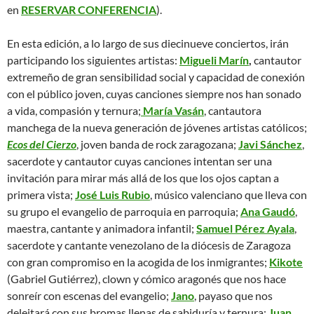
en
RESERVAR CONFERENCIA
).
En esta edición, a lo largo de sus diecinueve conciertos, irán
participando los siguientes artistas:
Migueli Marín
,
cantautor
extremeño de gran sensibilidad social y capacidad de conexión
con el público joven, cuyas canciones siempre nos han sonado
a vida, compasión y ternura;
María Vasán
, cantautora
manchega de la nueva generación de jóvenes artistas católicos;
Ecos del Cierzo
, joven banda de rock zaragozana;
Javi Sánchez
,
sacerdote y cantautor cuyas canciones intentan ser una
invitación para mirar más allá de los que los ojos captan a
primera vista;
José Luis Rubio
, músico valenciano que lleva con
su grupo el evangelio de parroquia en parroquia;
Ana Gaudó
,
maestra, cantante y animadora infantil;
Samuel Pérez Ayala
,
sacerdote y cantante venezolano de la diócesis de Zaragoza
con gran compromiso en la acogida de los inmigrantes;
Kikote
(Gabriel Gutiérrez), clown y cómico aragonés que nos hace
sonreír con escenas del evangelio;
Jano
, payaso que nos
deleitará con sus bromas llenas de sabiduría y ternura;
Juan