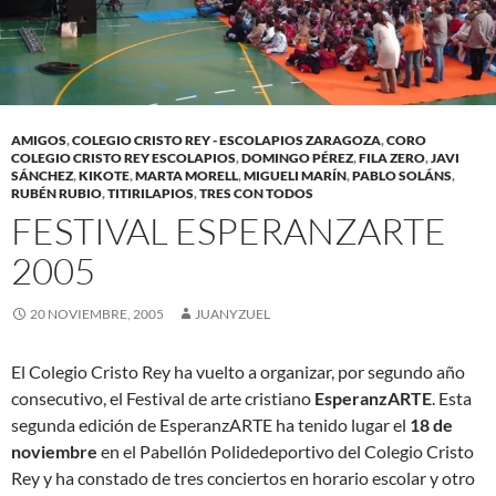
AMIGOS
,
COLEGIO CRISTO REY - ESCOLAPIOS ZARAGOZA
,
CORO
COLEGIO CRISTO REY ESCOLAPIOS
,
DOMINGO PÉREZ
,
FILA ZERO
,
JAVI
SÁNCHEZ
,
KIKOTE
,
MARTA MORELL
,
MIGUELI MARÍN
,
PABLO SOLÁNS
,
RUBÉN RUBIO
,
TITIRILAPIOS
,
TRES CON TODOS
FESTIVAL ESPERANZARTE
2005
20 NOVIEMBRE, 2005
JUANYZUEL
El Colegio Cristo Rey ha vuelto a organizar, por segundo año
consecutivo, el Festival de arte cristiano
EsperanzARTE
. Esta
segunda edición de EsperanzARTE ha tenido lugar el
18 de
noviembre
en el Pabellón Polidedeportivo del Colegio Cristo
Rey y ha constado de tres conciertos en horario escolar y otro