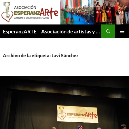
Saltar
al
contenido
Buscar
EsperanzARTE – Asociación de artistas y creativos cristianos
MENÚ
PRINCI
Archivo de la etiqueta: Javi Sánchez