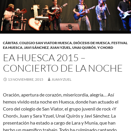
CÁRITAS
,
COLEGIO SAN VIATOR HUESCA
,
DIÓCESIS DE HUESCA
,
FESTIVAL
EA HUESCA
,
JAVI SÁNCHEZ
,
JUAN YZUEL
,
UNAI QUIRÓS
,
Y CHORD
EA HUESCA 2015 –
CONCIERTO DE LA NOCHE
13 NOVIEMBRE, 2015
JUANYZUEL
Oración, apertura de corazón, misericordia, alegría… Así
hemos vivido esta noche en Huesca, donde han actuado el
Coro del colegio de San Viator, el grupo juvenil de rock «Y
Chord», Juan y Sara Yzuel, Unai Quirós y Javi Sánchez. La
presentación ha estado a cargo de Lara y Munia, que han
hecho un magnífico trabajo. Todo ha culminado cantando