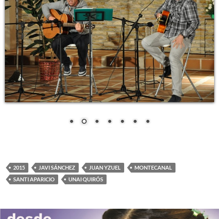
2015
JAVI SÁNCHEZ
JUAN YZUEL
MONTECANAL
SANTI APARICIO
UNAI QUIRÓS