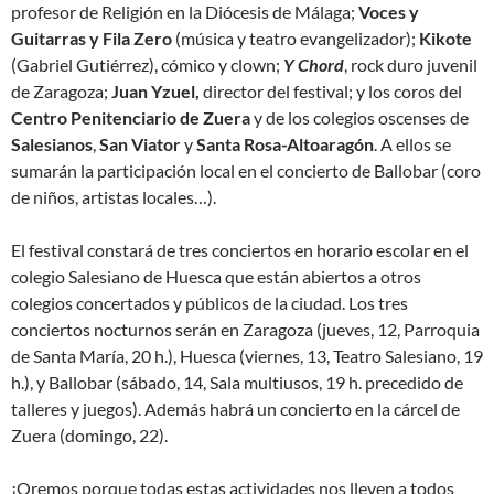
profesor de Religión en la Diócesis de Málaga;
Voces y
Guitarras y Fila Zero
(música y teatro evangelizador);
Kikote
(Gabriel Gutiérrez), cómico y clown;
Y Chord
, rock duro juvenil
de Zaragoza;
Juan Yzuel,
director del festival; y los coros del
Centro Penitenciario de Zuera
y de los colegios oscenses de
Salesianos
,
San Viator
y
Santa Rosa-Altoaragón
. A ellos se
sumarán la participación local en el concierto de Ballobar (coro
de niños, artistas locales…).
El festival constará de tres conciertos en horario escolar en el
colegio Salesiano de Huesca que están abiertos a otros
colegios concertados y públicos de la ciudad. Los tres
conciertos nocturnos serán en Zaragoza (jueves, 12, Parroquia
de Santa María, 20 h.), Huesca (viernes, 13, Teatro Salesiano, 19
h.), y Ballobar (sábado, 14, Sala multiusos, 19 h. precedido de
talleres y juegos). Además habrá un concierto en la cárcel de
Zuera (domingo, 22).
¡Oremos porque todas estas actividades nos lleven a todos