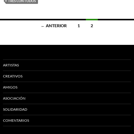
TRES CON TODOS
Ir
← ANTERIOR
1
2
a
las
entradas
ARTISTAS
CREATIVOS
AMIGOS
ASOCIACIÓN
SOLIDARIDAD
COMENTARIOS