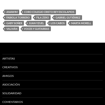
ANAWIM
CORO COLEGIO CRISTO REY ESCOLAPIOS
FABIOLA TORRERO
FILA ZERO
GABRIEL GUTIÉRREZ
GABY SOÑER
JUAN YZUEL
LOS CABOS
MARTA MORELL
VALIVÁN
VOCES Y GUITARRAS
ARTISTAS
CREATIVOS
AMIGOS
ASOCIACIÓN
SOLIDARIDAD
COMENTARIOS