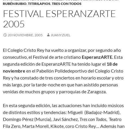
RUBÉN RUBIO
,
TITIRILAPIOS
,
TRES CON TODOS
FESTIVAL ESPERANZARTE
2005
20 NOVIEMBRE, 2005
JUANYZUEL
El Colegio Cristo Rey ha vuelto a organizar, por segundo año
consecutivo, el Festival de arte cristiano
EsperanzARTE
. Esta
segunda edición de EsperanzARTE ha tenido lugar el
18 de
noviembre
en el Pabellón Polidedeportivo del Colegio Cristo
Rey y ha constado de tres conciertos en horario escolar y otro
más largo, por la tarde-noche en que han asistido personas
venidas de muchos grupos y parroquias de Zaragoza.
En esta segunda edición, las actuaciones han incluido músicos
de distintos estilos y tendencias: Migueli (Badajoz-Madrid),
Domingo Pérez (Murcia), Javi Sánchez,
Tres con Todos
, Teatro
Fila Zero, Marta Morell, Kikote, coro Cristo Rey… Además han