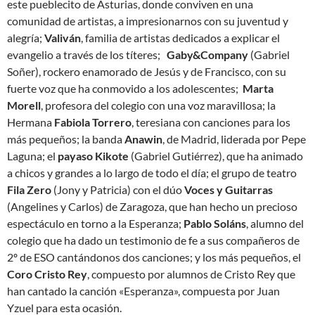
este pueblecito de Asturias, donde conviven en una
comunidad de artistas, a impresionarnos con su juventud y
alegría;
Valiván
, familia de artistas dedicados a explicar el
evangelio a través de los títeres;
Gaby&Company
(Gabriel
Soñer), rockero enamorado de Jesús y de Francisco, con su
fuerte voz que ha conmovido a los adolescentes;
Marta
Morell
, profesora del colegio con una voz maravillosa; la
Hermana
Fabiola Torrero
, teresiana con canciones para los
más pequeños; la banda
Anawin
, de Madrid, liderada por Pepe
Laguna; el
payaso Kikote
(Gabriel Gutiérrez), que ha animado
a chicos y grandes a lo largo de todo el día; el grupo de teatro
Fila Zero
(Jony y Patricia) con el dúo
Voces y Guitarras
(Angelines y Carlos) de Zaragoza, que han hecho un precioso
espectáculo en torno a la Esperanza;
Pablo Soláns
, alumno del
colegio que ha dado un testimonio de fe a sus compañeros de
2º de ESO cantándonos dos canciones; y los más pequeños, el
Coro Cristo Rey
, compuesto por alumnos de Cristo Rey que
han cantado la canción «Esperanza», compuesta por Juan
Yzuel para esta ocasión.