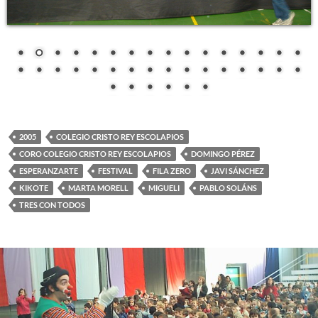
2005
COLEGIO CRISTO REY ESCOLAPIOS
CORO COLEGIO CRISTO REY ESCOLAPIOS
DOMINGO PÉREZ
ESPERANZARTE
FESTIVAL
FILA ZERO
JAVI SÁNCHEZ
KIKOTE
MARTA MORELL
MIGUELI
PABLO SOLÁNS
TRES CON TODOS