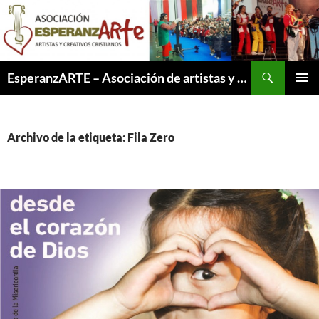
Saltar
al
contenido
Buscar
EsperanzARTE – Asociación de artistas y creativos cristianos
MENÚ
PRINCI
Archivo de la etiqueta: Fila Zero