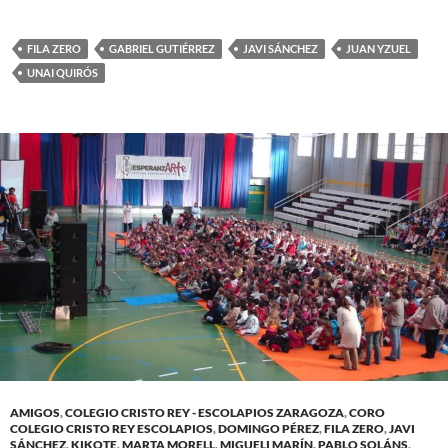
FILA ZERO
GABRIEL GUTIÉRREZ
JAVI SÁNCHEZ
JUAN YZUEL
UNAI QUIRÓS
AMIGOS
,
COLEGIO CRISTO REY - ESCOLAPIOS ZARAGOZA
,
CORO
COLEGIO CRISTO REY ESCOLAPIOS
,
DOMINGO PÉREZ
,
FILA ZERO
,
JAVI
SÁNCHEZ
,
KIKOTE
,
MARTA MORELL
,
MIGUELI MARÍN
,
PABLO SOLÁNS
,