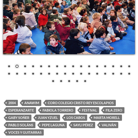
2004
ANAWIM
CORO COLEGIO CRISTO REY ESCOLAPIOS
ESPERANZARTE
FABIOLA TORRERO
FESTIVAL
FILA ZERO
GABY SOÑER
JUAN YZUEL
LOS CABOS
MARTA MORELL
PABLO SOLÁNS
PEPE LAGUNA
SAYLI PÉREZ
VALIVÁN
VOCES Y GUITARRAS