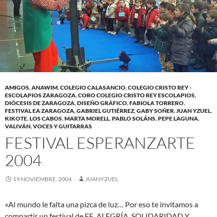
AMIGOS
,
ANAWIM
,
COLEGIO CALASANCIO
,
COLEGIO CRISTO REY -
ESCOLAPIOS ZARAGOZA
,
CORO COLEGIO CRISTO REY ESCOLAPIOS
,
DIÓCESIS DE ZARAGOZA
,
DISEÑO GRÁFICO
,
FABIOLA TORRERO
,
FESTIVAL EA ZARAGOZA
,
GABRIEL GUTIÉRREZ
,
GABY SOÑER
,
JUAN YZUEL
,
KIKOTE
,
LOS CABOS
,
MARTA MORELL
,
PABLO SOLÁNS
,
PEPE LAGUNA
,
VALIVÁN
,
VOCES Y GUITARRAS
FESTIVAL ESPERANZARTE
2004
19 NOVIEMBRE, 2004
JUANYZUEL
«Al mundo le falta una pizca de luz… Por eso te invitamos a
compartir un festival de FE, ALEGRÍA, SOLIDARIDAD Y