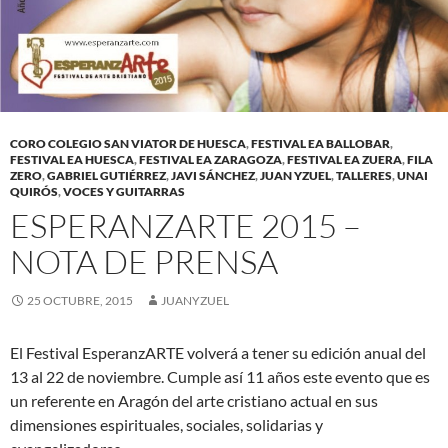
CORO COLEGIO SAN VIATOR DE HUESCA
,
FESTIVAL EA BALLOBAR
,
FESTIVAL EA HUESCA
,
FESTIVAL EA ZARAGOZA
,
FESTIVAL EA ZUERA
,
FILA
ZERO
,
GABRIEL GUTIÉRREZ
,
JAVI SÁNCHEZ
,
JUAN YZUEL
,
TALLERES
,
UNAI
QUIRÓS
,
VOCES Y GUITARRAS
ESPERANZARTE 2015 –
NOTA DE PRENSA
25 OCTUBRE, 2015
JUANYZUEL
El Festival EsperanzARTE volverá a tener su edición anual del
13 al 22 de noviembre. Cumple así 11 años este evento que es
un referente en Aragón del arte cristiano actual en sus
dimensiones espirituales, sociales, solidarias y