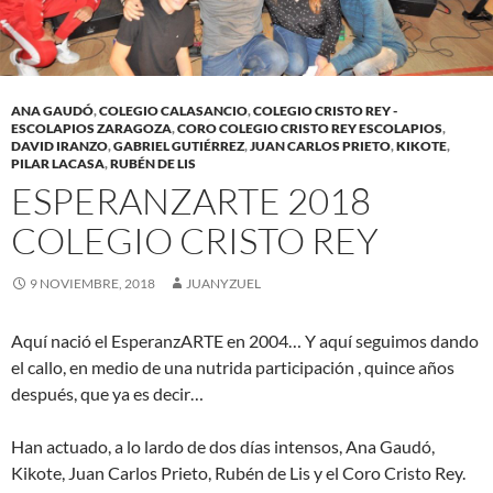
ANA GAUDÓ
,
COLEGIO CALASANCIO
,
COLEGIO CRISTO REY -
ESCOLAPIOS ZARAGOZA
,
CORO COLEGIO CRISTO REY ESCOLAPIOS
,
DAVID IRANZO
,
GABRIEL GUTIÉRREZ
,
JUAN CARLOS PRIETO
,
KIKOTE
,
PILAR LACASA
,
RUBÉN DE LIS
ESPERANZARTE 2018
COLEGIO CRISTO REY
9 NOVIEMBRE, 2018
JUANYZUEL
Aquí nació el EsperanzARTE en 2004… Y aquí seguimos dando
el callo, en medio de una nutrida participación , quince años
después, que ya es decir…
Han actuado, a lo lardo de dos días intensos, Ana Gaudó,
Kikote, Juan Carlos Prieto, Rubén de Lis y el Coro Cristo Rey.