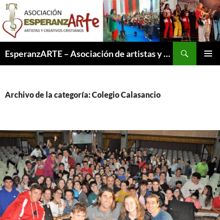
Saltar
al
contenido
Buscar
EsperanzARTE – Asociación de artistas y creativos cristianos
MENÚ
PRINCI
Archivo de la categoría: Colegio Calasancio