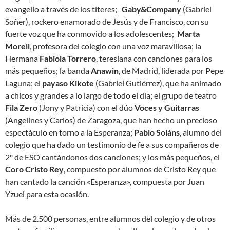
evangelio a través de los títeres;
Gaby&Company
(Gabriel
Soñer), rockero enamorado de Jesús y de Francisco, con su
fuerte voz que ha conmovido a los adolescentes;
Marta
Morell
, profesora del colegio con una voz maravillosa; la
Hermana
Fabiola Torrero
, teresiana con canciones para los
más pequeños; la banda
Anawin
, de Madrid, liderada por Pepe
Laguna; el
payaso Kikote
(Gabriel Gutiérrez), que ha animado
a chicos y grandes a lo largo de todo el día; el grupo de teatro
Fila Zero
(Jony y Patricia) con el dúo
Voces y Guitarras
(Angelines y Carlos) de Zaragoza, que han hecho un precioso
espectáculo en torno a la Esperanza;
Pablo Soláns
, alumno del
colegio que ha dado un testimonio de fe a sus compañeros de
2º de ESO cantándonos dos canciones; y los más pequeños, el
Coro Cristo Rey
, compuesto por alumnos de Cristo Rey que
han cantado la canción «Esperanza», compuesta por Juan
Yzuel para esta ocasión.
Más de 2.500 personas, entre alumnos del colegio y de otros