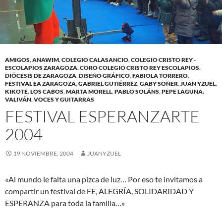
AMIGOS
,
ANAWIM
,
COLEGIO CALASANCIO
,
COLEGIO CRISTO REY -
ESCOLAPIOS ZARAGOZA
,
CORO COLEGIO CRISTO REY ESCOLAPIOS
,
DIÓCESIS DE ZARAGOZA
,
DISEÑO GRÁFICO
,
FABIOLA TORRERO
,
FESTIVAL EA ZARAGOZA
,
GABRIEL GUTIÉRREZ
,
GABY SOÑER
,
JUAN YZUEL
,
KIKOTE
,
LOS CABOS
,
MARTA MORELL
,
PABLO SOLÁNS
,
PEPE LAGUNA
,
VALIVÁN
,
VOCES Y GUITARRAS
FESTIVAL ESPERANZARTE
2004
19 NOVIEMBRE, 2004
JUANYZUEL
«Al mundo le falta una pizca de luz… Por eso te invitamos a
compartir un festival de FE, ALEGRÍA, SOLIDARIDAD Y
ESPERANZA para toda la familia…»