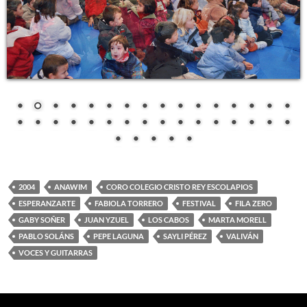
2004
ANAWIM
CORO COLEGIO CRISTO REY ESCOLAPIOS
ESPERANZARTE
FABIOLA TORRERO
FESTIVAL
FILA ZERO
GABY SOÑER
JUAN YZUEL
LOS CABOS
MARTA MORELL
PABLO SOLÁNS
PEPE LAGUNA
SAYLI PÉREZ
VALIVÁN
VOCES Y GUITARRAS