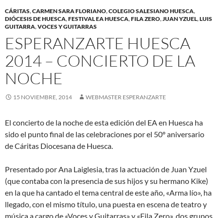
CÁRITAS
,
CARMEN SARA FLORIANO
,
COLEGIO SALESIANO HUESCA
,
DIÓCESIS DE HUESCA
,
FESTIVAL EA HUESCA
,
FILA ZERO
,
JUAN YZUEL
,
LUIS
GUITARRA
,
VOCES Y GUITARRAS
ESPERANZARTE HUESCA
2014 – CONCIERTO DE LA
NOCHE
15 NOVIEMBRE, 2014
WEBMASTER ESPERANZARTE
El concierto de la noche de esta edición del EA en Huesca ha
sido el punto final de las celebraciones por el 50º aniversario
de Cáritas Diocesana de Huesca.
Presentado por Ana Laiglesia, tras la actuación de Juan Yzuel
(que contaba con la presencia de sus hijos y su hermano Kike)
en la que ha cantado el tema central de este año, «Arma lío», ha
llegado, con el mismo título, una puesta en escena de teatro y
música a cargo de «Voces y Guitarras» y «Fila Zero», dos grupos