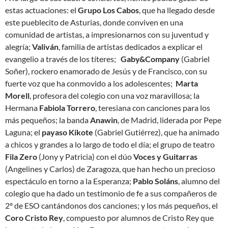
estas actuaciones: el
Grupo Los Cabos
, que ha llegado desde
este pueblecito de Asturias, donde conviven en una
comunidad de artistas, a impresionarnos con su juventud y
alegría;
Valiván
, familia de artistas dedicados a explicar el
evangelio a través de los títeres;
Gaby&Company
(Gabriel
Soñer), rockero enamorado de Jesús y de Francisco, con su
fuerte voz que ha conmovido a los adolescentes;
Marta
Morell
, profesora del colegio con una voz maravillosa; la
Hermana
Fabiola Torrero
, teresiana con canciones para los
más pequeños; la banda
Anawin
, de Madrid, liderada por Pepe
Laguna; el
payaso Kikote
(Gabriel Gutiérrez), que ha animado
a chicos y grandes a lo largo de todo el día; el grupo de teatro
Fila Zero
(Jony y Patricia) con el dúo
Voces y Guitarras
(Angelines y Carlos) de Zaragoza, que han hecho un precioso
espectáculo en torno a la Esperanza;
Pablo Soláns
, alumno del
colegio que ha dado un testimonio de fe a sus compañeros de
2º de ESO cantándonos dos canciones; y los más pequeños, el
Coro Cristo Rey
, compuesto por alumnos de Cristo Rey que