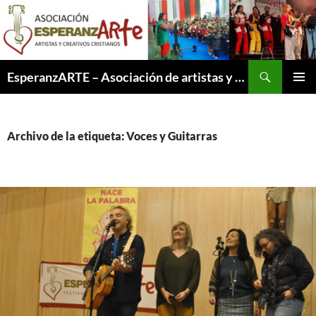
Saltar
al
contenido
Buscar
EsperanzARTE – Asociación de artistas y creativos cristianos
MENÚ
PRINCI
Archivo de la etiqueta: Voces y Guitarras