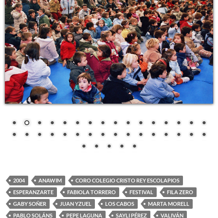
2004
ANAWIM
CORO COLEGIO CRISTO REY ESCOLAPIOS
ESPERANZARTE
FABIOLA TORRERO
FESTIVAL
FILA ZERO
GABY SOÑER
JUAN YZUEL
LOS CABOS
MARTA MORELL
PABLO SOLÁNS
PEPE LAGUNA
SAYLI PÉREZ
VALIVÁN