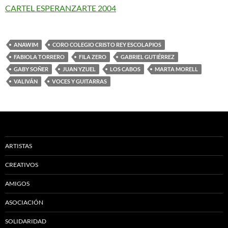
CARTEL ESPERANZARTE 2004
ANAWIM
CORO COLEGIO CRISTO REY ESCOLAPIOS
FABIOLA TORRERO
FILA ZERO
GABRIEL GUTIÉRREZ
GABY SOÑER
JUAN YZUEL
LOS CABOS
MARTA MORELL
VALIVÁN
VOCES Y GUITARRAS
ARTISTAS
CREATIVOS
AMIGOS
ASOCIACIÓN
SOLIDARIDAD