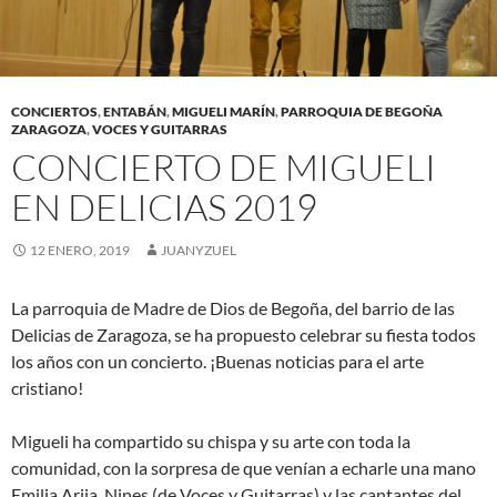
CONCIERTOS
,
ENTABÁN
,
MIGUELI MARÍN
,
PARROQUIA DE BEGOÑA
ZARAGOZA
,
VOCES Y GUITARRAS
CONCIERTO DE MIGUELI
EN DELICIAS 2019
12 ENERO, 2019
JUANYZUEL
La parroquia de Madre de Dios de Begoña, del barrio de las
Delicias de Zaragoza, se ha propuesto celebrar su fiesta todos
los años con un concierto. ¡Buenas noticias para el arte
cristiano!
Migueli ha compartido su chispa y su arte con toda la
comunidad, con la sorpresa de que venían a echarle una mano
Emilia Arija, Nines (de Voces y Guitarras) y las cantantes del